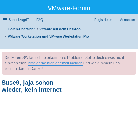
VMware-Forum
Schnellzugriff
FAQ
Registrieren
Anmelden
Foren-Übersicht
VMware auf dem Desktop
VMware Workstation und VMware Workstation Pro
uc
Die Foren-SW läuft ohne erkennbare Probleme. Sollte doch etwas nicht
he
funktionieren,
bitte gerne hier jederzeit melden
und wir kümmern uns
zeitnah darum. Danke!
Suse9, jaja schon
wieder, kein internet