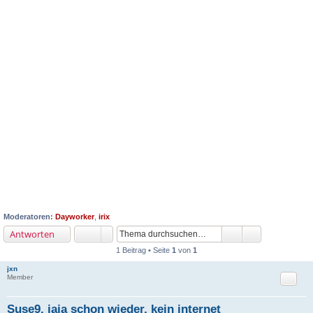
Moderatoren:
Dayworker
,
irix
Antworten
1 Beitrag • Seite
1
von
1
jxn
Zitat
Member
Suse9, jaja schon wieder, kein internet