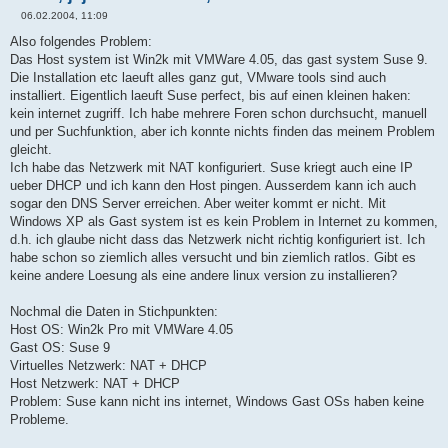
06.02.2004, 11:09
B
e
Also folgendes Problem:
i
Das Host system ist Win2k mit VMWare 4.05, das gast system Suse 9.
t
r
Die Installation etc laeuft alles ganz gut, VMware tools sind auch
a
installiert. Eigentlich laeuft Suse perfect, bis auf einen kleinen haken:
g
kein internet zugriff. Ich habe mehrere Foren schon durchsucht, manuell
und per Suchfunktion, aber ich konnte nichts finden das meinem Problem
gleicht.
Ich habe das Netzwerk mit NAT konfiguriert. Suse kriegt auch eine IP
ueber DHCP und ich kann den Host pingen. Ausserdem kann ich auch
sogar den DNS Server erreichen. Aber weiter kommt er nicht. Mit
Windows XP als Gast system ist es kein Problem in Internet zu kommen,
d.h. ich glaube nicht dass das Netzwerk nicht richtig konfiguriert ist. Ich
habe schon so ziemlich alles versucht und bin ziemlich ratlos. Gibt es
keine andere Loesung als eine andere linux version zu installieren?
Nochmal die Daten in Stichpunkten:
Host OS: Win2k Pro mit VMWare 4.05
Gast OS: Suse 9
Virtuelles Netzwerk: NAT + DHCP
Host Netzwerk: NAT + DHCP
Problem: Suse kann nicht ins internet, Windows Gast OSs haben keine
Probleme.