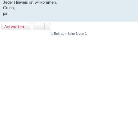
Jeder Hinweis ist willkommen.
Gruss,
jxn
Antworten
1 Beitrag • Seite
1
von
1