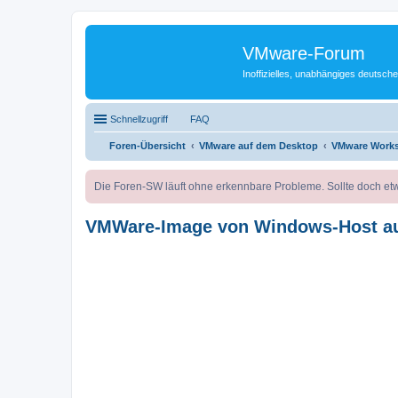
VMware-Forum
Inoffizielles, unabhängiges deuts
Schnellzugriff
FAQ
Foren-Übersicht
VMware auf dem Desktop
VMware Works
Die Foren-SW läuft ohne erkennbare Probleme. Sollte doch etw
VMWare-Image von Windows-Host auf