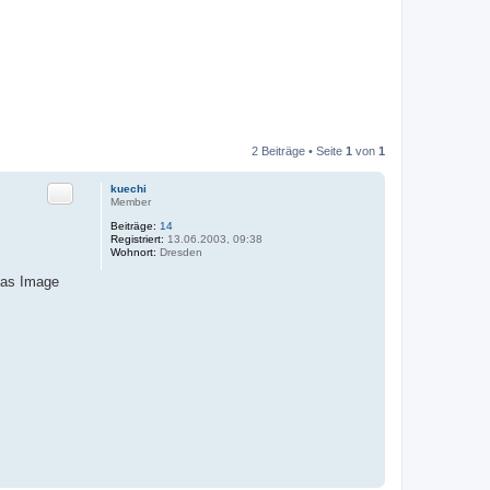
2 Beiträge • Seite
1
von
1
Zitat
kuechi
Member
Beiträge:
14
Registriert:
13.06.2003, 09:38
Wohnort:
Dresden
das Image