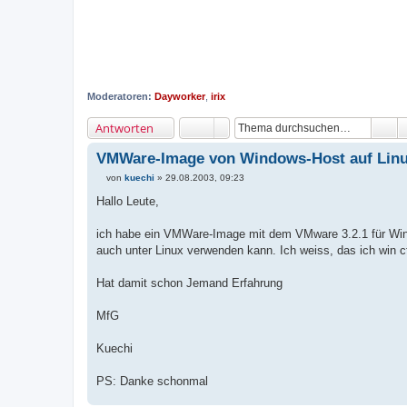
Moderatoren:
Dayworker
,
irix
Antworten
VMWare-Image von Windows-Host auf Linu
von
kuechi
»
29.08.2003, 09:23
B
e
Hallo Leute,
i
t
r
ich habe ein VMWare-Image mit dem VMware 3.2.1 für Wind
a
auch unter Linux verwenden kann. Ich weiss, das ich win
g
Hat damit schon Jemand Erfahrung
MfG
Kuechi
PS: Danke schonmal