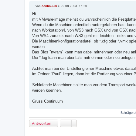
von
continuum
»
29.08.2003, 16:20
B
e
Hi
i
mit VMware-image meinst du wahrscheinlich die Festplatte 
t
r
Wenn du die Maschine ordentlich runtergefahren hast kan
a
nach Workstation4, von WS3 nach GSX und von GSX nach
g
Von WS4 zurueck nach WS3 geht mit leichten Tricks und vi
Die Maschinenkonfigurationsdatei, ob *.cfg oder *.vmx sp
werden.
Das Bios "nvram" kann man dabei mitnehmen oder neu anl
Die *.log kann man ebenfalls mitnehmen oder neu anlegen 
Achtet man bei der Erstellung einer Maschine etwas darauf,
im Ordner "Paul" liegen, dann ist die Portierung von einer 
Schlafende Maschinen sollte man vor dem Transport wecke
werden koennen.
Gruss Continuum
Beiträge d
Antworten