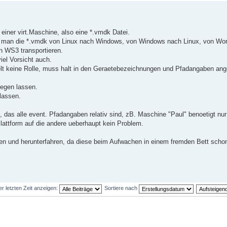
einer virt.Maschine, also eine *.vmdk Datei.
n man die *.vmdk von Linux nach Windows, von Windows nach Linux, von Wor
 WS3 transportieren.
el Vorsicht auch.
ielt keine Rolle, muss halt in den Geraetebezeichnungen und Pfadangaben an
egen lassen.
lassen.
 das alle event. Pfadangaben relativ sind, zB. Maschine "Paul" benoetigt nur
Plattform auf die andere ueberhaupt kein Problem.
n und herunterfahren, da diese beim Aufwachen in einem fremden Bett schon
er letzten Zeit anzeigen:
Sortiere nach