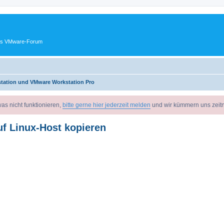
ches VMware-Forum
tation und VMware Workstation Pro
as nicht funktionieren,
bitte gerne hier jederzeit melden
und wir kümmern uns zeit
 Linux-Host kopieren