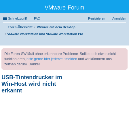
VMware-Forum
Schnellzugriff
FAQ
Registrieren
Anmelden
Foren-Übersicht
VMware auf dem Desktop
VMware Workstation und VMware Workstation Pro
uc
Die Foren-SW läuft ohne erkennbare Probleme. Sollte doch etwas nicht
he
funktionieren,
bitte gerne hier jederzeit melden
und wir kümmern uns
zeitnah darum. Danke!
USB-Tintendrucker im
Win-Host wird nicht
erkannt