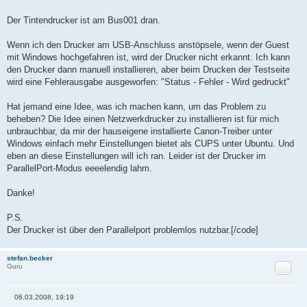
Der Tintendrucker ist am Bus001 dran.
Wenn ich den Drucker am USB-Anschluss anstöpsele, wenn der Guest
mit Windows hochgefahren ist, wird der Drucker nicht erkannt. Ich kann
den Drucker dann manuell installieren, aber beim Drucken der Testseite
wird eine Fehlerausgabe ausgeworfen: "Status - Fehler - Wird gedruckt"
Hat jemand eine Idee, was ich machen kann, um das Problem zu
beheben? Die Idee einen Netzwerkdrucker zu installieren ist für mich
unbrauchbar, da mir der hauseigene installierte Canon-Treiber unter
Windows einfach mehr Einstellungen bietet als CUPS unter Ubuntu. Und
eben an diese Einstellungen will ich ran. Leider ist der Drucker im
ParallelPort-Modus eeeelendig lahm.
Danke!
P.S.
Der Drucker ist über den Parallelport problemlos nutzbar.[/code]
stefan.becker
Zitat
Guru
06.03.2008, 19:19
B