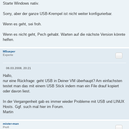
e
Starte Windows nativ.
i
t
r
Sorry, aber der ganze USB-Krempel ist nicht weiter konfigurierbar.
a
g
Wenn es geht, sei froh.
Wenn es nicht geht, Pech gehabt. Warten auf die nächste Version könnte
helfen.
MSueper
Zitat
Experte
06.03.2008, 20:21
B
e
Hallo,
i
nur eine Rückfrage: geht USB in Deiner VM überhaupt? Am einfachsten
t
r
testet man das mit einem USB Stick indem man ein File drauf kopiert
a
oder davon liest.
g
In der Vergangenheit gab es immer wieder Probleme mit USB und LINUX
Hosts. Ggf. such mal hier im Forum.
Martin
mister-man
Zitat
Profi