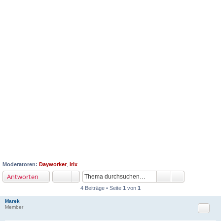
Moderatoren:
Dayworker
,
irix
Antworten
4 Beiträge • Seite
1
von
1
Marek
Zitat
Member