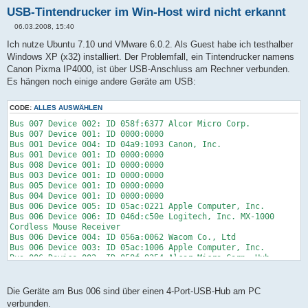
USB-Tintendrucker im Win-Host wird nicht erkannt
06.03.2008, 15:40
B
e
Ich nutze Ubuntu 7.10 und VMware 6.0.2. Als Guest habe ich testhalber
i
Windows XP (x32) installiert. Der Problemfall, ein Tintendrucker namens
t
r
Canon Pixma IP4000, ist über USB-Anschluss am Rechner verbunden.
a
Es hängen noch einige andere Geräte am USB:
g
CODE:
ALLES AUSWÄHLEN
Bus 007 Device 002: ID 058f:6377 Alcor Micro Corp.
Bus 007 Device 001: ID 0000:0000
Bus 001 Device 004: ID 04a9:1093 Canon, Inc.
Bus 001 Device 001: ID 0000:0000
Bus 008 Device 001: ID 0000:0000
Bus 003 Device 001: ID 0000:0000
Bus 005 Device 001: ID 0000:0000
Bus 004 Device 001: ID 0000:0000
Bus 006 Device 005: ID 05ac:0221 Apple Computer, Inc.
Bus 006 Device 006: ID 046d:c50e Logitech, Inc. MX-1000
Cordless Mouse Receiver
Bus 006 Device 004: ID 056a:0062 Wacom Co., Ltd
Bus 006 Device 003: ID 05ac:1006 Apple Computer, Inc.
Bus 006 Device 002: ID 058f:9254 Alcor Micro Corp. Hub
Bus 006 Device 001: ID 0000:0000
Bus 002 Device 002: ID 057c:3d00 AVM GmbH Fritz!Box
Bus 002 Device 001: ID 0000:0000
Die Geräte am Bus 006 sind über einen 4-Port-USB-Hub am PC
verbunden.