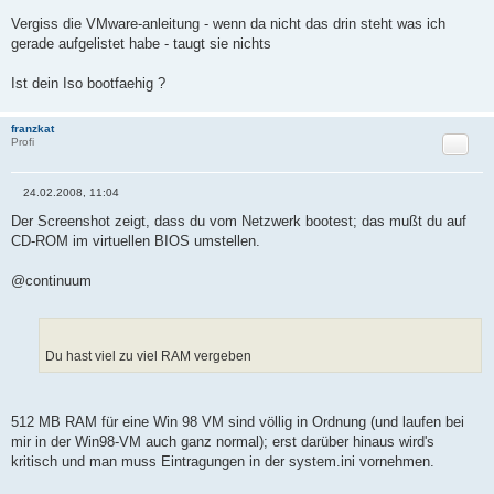
Vergiss die VMware-anleitung - wenn da nicht das drin steht was ich
gerade aufgelistet habe - taugt sie nichts
Ist dein Iso bootfaehig ?
franzkat
Zitat
Profi
24.02.2008, 11:04
B
e
Der Screenshot zeigt, dass du vom Netzwerk bootest; das mußt du auf
i
CD-ROM im virtuellen BIOS umstellen.
t
r
a
@continuum
g
Du hast viel zu viel RAM vergeben
512 MB RAM für eine Win 98 VM sind völlig in Ordnung (und laufen bei
mir in der Win98-VM auch ganz normal); erst darüber hinaus wird's
kritisch und man muss Eintragungen in der system.ini vornehmen.