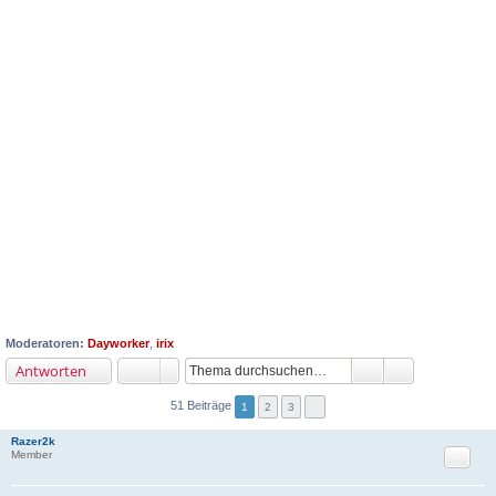
Moderatoren:
Dayworker
,
irix
Antworten
51 Beiträge
1
2
3
Razer2k
Zitat
Member