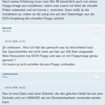
Nach meiner Erfahrung muss man Win 98 tatsächlich auch von einem
Floppy-Image aus installieren; indem man zuerst mit
fdisk
die virtuelle
Platte vorbereitet und mit
format c:
einrichtet. Dann stößt du die
Installation an, indem du die setup.exe auf dem Datenträger aus der
DOS-Umgebung der virtuellen Floppy aufrufst.
Razer2k
Zitat
Member
24.02.2008, 17:31
B
e
@ continuum : Also ich hab das gemacht was du beschrieben hast.
i
Der Speicherfehler tritt nicht mehr auf hab nun 256 Ram eingestellt.
t
r
Mein Hossystem hat KEIN Floppy und was ist mit Floppyimage genau
a
gemeint ?
g
Ich kanns ja nicht erstellen da kein Floppy vorhanden.
stefan.becker
Zitat
Guru
24.02.2008, 18:32
B
e
Das ist eine Datei statt einer Diskette, die den gleichen Inhalt hat wie eine
i
Diskette und von VMWARE wie ein Diskettenlaufwerk verwendet werden
t
r
kann.
a