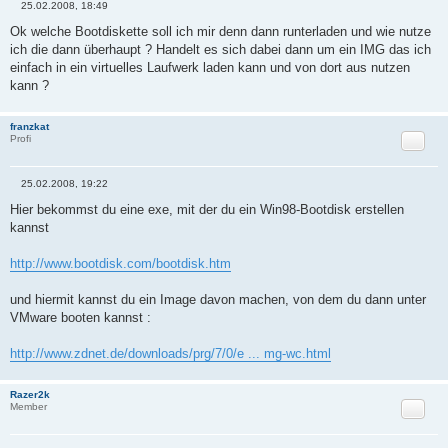
25.02.2008, 18:49
B
e
Ok welche Bootdiskette soll ich mir denn dann runterladen und wie nutze
i
ich die dann überhaupt ? Handelt es sich dabei dann um ein IMG das ich
t
r
einfach in ein virtuelles Laufwerk laden kann und von dort aus nutzen
a
kann ?
g
franzkat
Zitat
Profi
25.02.2008, 19:22
B
e
Hier bekommst du eine exe, mit der du ein Win98-Bootdisk erstellen
i
kannst
t
r
a
http://www.bootdisk.com/bootdisk.htm
g
und hiermit kannst du ein Image davon machen, von dem du dann unter
VMware booten kannst :
http://www.zdnet.de/downloads/prg/7/0/e ... mg-wc.html
Razer2k
Zitat
Member