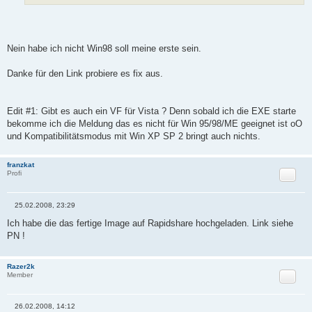
Nein habe ich nicht Win98 soll meine erste sein.
Danke für den Link probiere es fix aus.
Edit #1: Gibt es auch ein VF für Vista ? Denn sobald ich die EXE starte
bekomme ich die Meldung das es nicht für Win 95/98/ME geeignet ist oO
und Kompatibilitätsmodus mit Win XP SP 2 bringt auch nichts.
franzkat
Zitat
Profi
25.02.2008, 23:29
B
e
Ich habe die das fertige Image auf Rapidshare hochgeladen. Link siehe
i
PN !
t
r
a
g
Razer2k
Zitat
Member
26.02.2008, 14:12