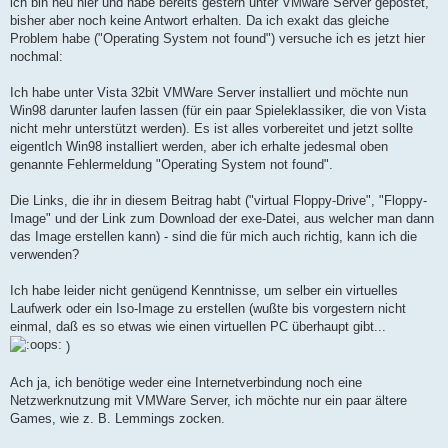
ich bin neu hier und habe bereits gestern unter VMware Server gepostet,
a
bisher aber noch keine Antwort erhalten. Da ich exakt das gleiche
g
Problem habe ("Operating System not found") versuche ich es jetzt hier
nochmal:
Ich habe unter Vista 32bit VMWare Server installiert und möchte nun
Win98 darunter laufen lassen (für ein paar Spieleklassiker, die von Vista
nicht mehr unterstützt werden). Es ist alles vorbereitet und jetzt sollte
eigentlch Win98 installiert werden, aber ich erhalte jedesmal oben
genannte Fehlermeldung "Operating System not found".
Die Links, die ihr in diesem Beitrag habt ("virtual Floppy-Drive", "Floppy-
Image" und der Link zum Download der exe-Datei, aus welcher man dann
das Image erstellen kann) - sind die für mich auch richtig, kann ich die
verwenden?
Ich habe leider nicht genügend Kenntnisse, um selber ein virtuelles
Laufwerk oder ein Iso-Image zu erstellen (wußte bis vorgestern nicht
einmal, daß es so etwas wie einen virtuellen PC überhaupt gibt...
)
Ach ja, ich benötige weder eine Internetverbindung noch eine
Netzwerknutzung mit VMWare Server, ich möchte nur ein paar ältere
Games, wie z. B. Lemmings zocken.