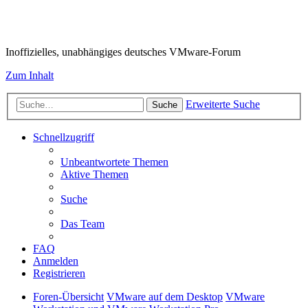
VMware-Forum
Inoffizielles, unabhängiges deutsches VMware-Forum
Zum Inhalt
Erweiterte Suche
Suche
Schnellzugriff
Unbeantwortete Themen
Aktive Themen
Suche
Das Team
FAQ
Anmelden
Registrieren
Foren-Übersicht
VMware auf dem Desktop
VMware