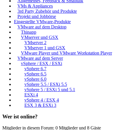
Allgemeines, Feedback & Smalltalk
VMs & Appliances
3rd Party Zubehör und Produkte
Projekt und Jobbörse
Eingestellte VMware-Produkte
VMware auf dem Desktop
Thinapp
VMserver und GSX
VMserver 2
VMserver 1 und GSX
VMware Player und VMware Workstation Player
VMware auf dem Server
vSphere / ESX / ESXi
vSphere 6.7
vSphere 6.5
vSphere 6.0
vSphere 5.5 / ESXi 5.5
vSphere 5 / ESXi 5 und 5.1
ESXi 4
vSphere 4 / ESX 4
ESX 3 & ESXi 3
Wer ist online?
Mitglieder in diesem Forum: 0 Mitglieder und 8 Gäste