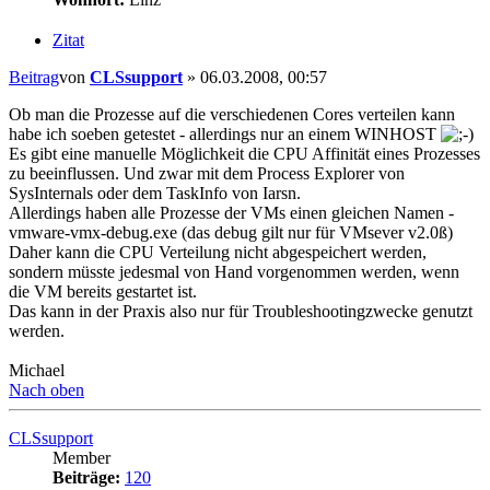
Zitat
Beitrag
von
CLSsupport
»
06.03.2008, 00:57
Ob man die Prozesse auf die verschiedenen Cores verteilen kann
habe ich soeben getestet - allerdings nur an einem WINHOST
Es gibt eine manuelle Möglichkeit die CPU Affinität eines Prozesses
zu beeinflussen. Und zwar mit dem Process Explorer von
SysInternals oder dem TaskInfo von Iarsn.
Allerdings haben alle Prozesse der VMs einen gleichen Namen -
vmware-vmx-debug.exe (das debug gilt nur für VMsever v2.0ß)
Daher kann die CPU Verteilung nicht abgespeichert werden,
sondern müsste jedesmal von Hand vorgenommen werden, wenn
die VM bereits gestartet ist.
Das kann in der Praxis also nur für Troubleshootingzwecke genutzt
werden.
Michael
Nach oben
CLSsupport
Member
Beiträge:
120