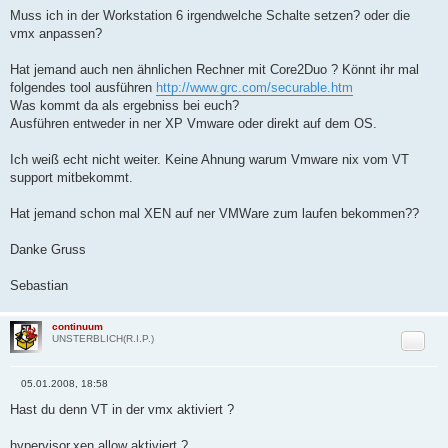
Muss ich in der Workstation 6 irgendwelche Schalte setzen? oder die
vmx anpassen?
Hat jemand auch nen ähnlichen Rechner mit Core2Duo ? Könnt ihr mal
folgendes tool ausführen
http://www.grc.com/securable.htm
Was kommt da als ergebniss bei euch?
Ausführen entweder in ner XP Vmware oder direkt auf dem OS.
Ich weiß echt nicht weiter. Keine Ahnung warum Vmware nix vom VT
support mitbekommt.
Hat jemand schon mal XEN auf ner VMWare zum laufen bekommen??
Danke Gruss
Sebastian
continuum
Zitat
UNSTERBLICH(R.I.P.)
05.01.2008, 18:58
B
e
Hast du denn VT in der vmx aktiviert ?
i
t
r
hypervisor.xen.allow aktiviert ?