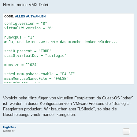
Hier ist meine VMX-Datei:
CODE:
ALLES AUSWÄHLEN
config.version = "8"
virtualHW.version = "6"
numvcpus = "1"
# Ja, und keine zwei, wie das manche denken würden...
scsi0.present = "TRUE"
scsi0.virtualDev = "lsilogic"
memsize = "1024"
sched.mem.pshare.enable = "FALSE"
mainMem.useNamedFile = "FALSE"
MemTrimRate = "0"
floppy0.autodetect = "TRUE"
Vorsicht beim Hinzufügen von virtuellen Festplatten: da Guest-OS "other"
ethernet0.present = "TRUE"
ist, werden in deiser Konfiguration vom VMware-Frontend die "Buslogic"-
ethernet0.wakeOnPcktRcv = "FALSE"
Festplatten produziert. Wir brauchen aber "LSIlogic", so bitte die
ethernet0.addressType = "static"
Beschreibungs-vmdk manuell korrigieren.
ethernet0.address = "00:50:56:11:12:13"
ethernet0.virtualDev = "e1000"
HighRisk
monitor_control.restrict_backdoor = "TRUE"
Zitat
Member
monitor_control.vt32 = "TRUE"