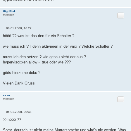
a
g
HighRisk
Zitat
Member
06.01.2008, 16:27
B
e
hööö ?? was ist das den für ein Schalter ?
i
t
r
wie muss ich VT denn aktivieren in der vmx ? Welche Schalter ?
a
g
muss ich den setzen ? wie genau sieht der aus ?
hypervisor.xen.allow = true oder wie ???
gibts hierzu ne doku ?
Vielen Dank Gruss
saxa
Zitat
Member
06.01.2008, 20:48
B
e
>>hööö ??
i
t
r
Sorry, deutsch ist nicht meine Muttersprache und wird's nie werden. Was