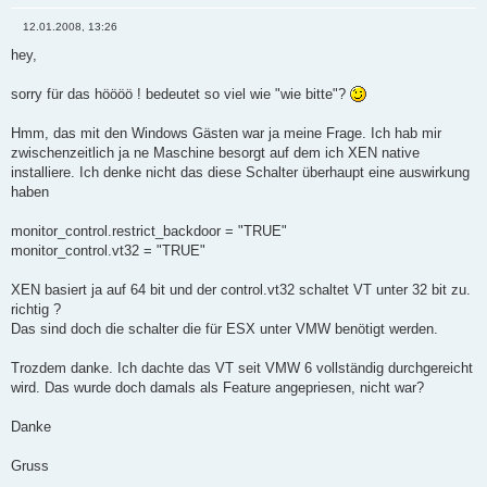
hypervisor.xen.allow = "TRUE"
guestOS = "other-64"
12.01.2008, 13:26
vmi.present = "TRUE"
B
e
hey,
i
# das war das Herzstück ;)
t
r
sorry für das höööö ! bedeutet so viel wie "wie bitte"?
usb.present = "FALSE"
a
g
ehci.present = "TRUE"
Hmm, das mit den Windows Gästen war ja meine Frage. Ich hab mir
sound.present = "FALSE"
sound.fileName = "-1"
zwischenzeitlich ja ne Maschine besorgt auf dem ich XEN native
sound.autodetect = "TRUE"
installiere. Ich denke nicht das diese Schalter überhaupt eine auswirkung
svga.autodetect = "TRUE"
haben
pciBridge0.present = "TRUE"
mks.keyboardFilter = "allow"
monitor_control.restrict_backdoor = "TRUE"
nvram = "vm.nvram"
deploymentPlatform = "windows"
monitor_control.vt32 = "TRUE"
virtualHW.productCompatibility = "hosted"
tools.upgrade.policy = "useGlobal"
XEN basiert ja auf 64 bit und der control.vt32 schaltet VT unter 32 bit zu.
logging = "FALSE"
richtig ?
ide0:0.present = "TRUE"
Das sind doch die schalter die für ESX unter VMW benötigt werden.
ide0:0.fileName = "E:\clientInst\linux\centos\5.1\CentOS-
5.1-i386-bin-DVD.iso"
ide0:0.deviceType = "cdrom-image"
Trozdem danke. Ich dachte das VT seit VMW 6 vollständig durchgereicht
floppy0.startConnected = "FALSE"
wird. Das wurde doch damals als Feature angepriesen, nicht war?
floppy0.fileName = ""
snapshot.disabled = "TRUE"
Danke
snapshot.action = "keep"
pciBridge0.pciSlotNumber = "17"
scsi0.pciSlotNumber = "16"
Gruss
ethernet0.pciSlotNumber = "32"