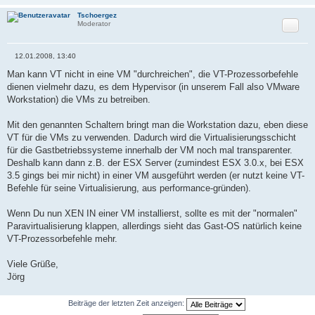
ehci.pciSlotNumber = "33"
tools.remindInstall = "FALSE"
Tschoergez
Zitat
Moderator
floppy0.fileType = "device"
floppy0.clientDevice = "FALSE"
extendedConfigFile = "vm.vmxf"
ide0:0.startConnected = "FALSE"
12.01.2008, 13:40
B
scsi0:0.present = "TRUE"
e
Man kann VT nicht in eine VM "durchreichen", die VT-Prozessorbefehle
scsi0:0.fileName = "sda.vmdk"
i
dienen vielmehr dazu, es dem Hypervisor (in unserem Fall also VMware
scsi0:0.mode = "independent-persistent"
t
r
Workstation) die VMs zu betreiben.
vmi.pciSlotNumber = "34"
a
g
Mit den genannten Schaltern bringt man die Workstation dazu, eben diese
VT für die VMs zu verwenden. Dadurch wird die Virtualisierungsschicht
für die Gastbetriebssysteme innerhalb der VM noch mal transparenter.
Deshalb kann dann z.B. der ESX Server (zumindest ESX 3.0.x, bei ESX
3.5 gings bei mir nicht) in einer VM ausgeführt werden (er nutzt keine VT-
Befehle für seine Virtualisierung, aus performance-gründen).
Wenn Du nun XEN IN einer VM installierst, sollte es mit der "normalen"
Paravirtualisierung klappen, allerdings sieht das Gast-OS natürlich keine
VT-Prozessorbefehle mehr.
Viele Grüße,
Jörg
Beiträge der letzten Zeit anzeigen: