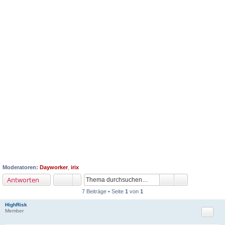
Moderatoren:
Dayworker
,
irix
Antworten
7 Beiträge • Seite
1
von
1
HighRisk
Zitat
Member