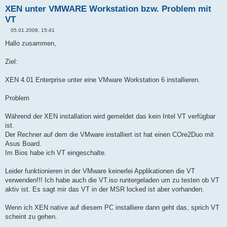
XEN unter VMWARE Workstation bzw. Problem mit
VT
05.01.2008, 15:41
B
e
Hallo zusammen,
i
t
r
Ziel:
a
g
XEN 4.01 Enterprise unter eine VMware Workstation 6 installieren.
Problem
Während der XEN installation wird gemeldet das kein Intel VT verfügbar
ist.
Der Rechner auf dem die VMware installiert ist hat einen COre2Duo mit
Asus Board.
Im Bios habe ich VT eingeschalte.
Leider funktionieren in der VMware keinerlei Applikationen die VT
verwenden!!! Ich habe auch die VT.iso runtergeladen um zu testen ob VT
aktiv ist. Es sagt mir das VT in der MSR locked ist aber vorhanden.
Wenn ich XEN native auf diesem PC installiere dann geht das, sprich VT
scheint zu gehen.