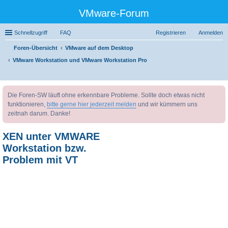
VMware-Forum
Schnellzugriff
FAQ
Registrieren
Anmelden
Foren-Übersicht
VMware auf dem Desktop
VMware Workstation und VMware Workstation Pro
uc
Die Foren-SW läuft ohne erkennbare Probleme. Sollte doch etwas nicht
he
funktionieren,
bitte gerne hier jederzeit melden
und wir kümmern uns
zeitnah darum. Danke!
XEN unter VMWARE
Workstation bzw.
Problem mit VT