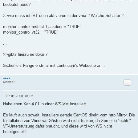
a
bedeutet hööö?
g
>>wie muss ich VT denn aktivieren in der vmx ? Welche Schalter ?
monitor_control.restrict_backdoor = "TRUE"
monitor_control.vt32 = "TRUE"
...
>>gibts hierzu ne doku ?
Sicherlich. Fange erstmal mit continuum's Webseite an...
saxa
Zitat
Member
07.01.2008, 01:05
B
e
Habe eben Xen 4.01 in einer WS-VM installiert.
i
t
r
Es läuft auch soweit: installiere gerade CentOS direkt vom http Mirror. Die
a
Installation von Windows-Gästen wird nicht funzen, da Xen eine "echte"
g
VT-Unterstützung dafür braucht, und diese wird von WS nicht
bereitgestellt.