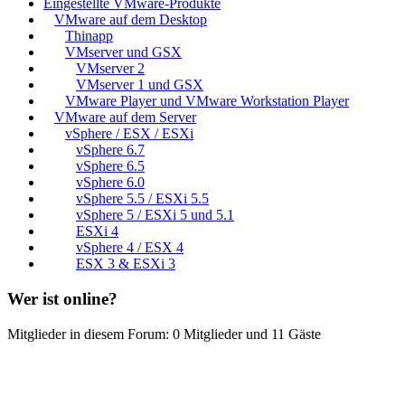
Eingestellte VMware-Produkte
VMware auf dem Desktop
Thinapp
VMserver und GSX
VMserver 2
VMserver 1 und GSX
VMware Player und VMware Workstation Player
VMware auf dem Server
vSphere / ESX / ESXi
vSphere 6.7
vSphere 6.5
vSphere 6.0
vSphere 5.5 / ESXi 5.5
vSphere 5 / ESXi 5 und 5.1
ESXi 4
vSphere 4 / ESX 4
ESX 3 & ESXi 3
Wer ist online?
Mitglieder in diesem Forum: 0 Mitglieder und 11 Gäste