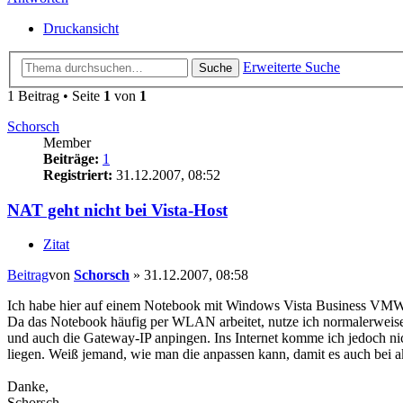
Druckansicht
Erweiterte Suche
Suche
1 Beitrag • Seite
1
von
1
Schorsch
Member
Beiträge:
1
Registriert:
31.12.2007, 08:52
NAT geht nicht bei Vista-Host
Zitat
Beitrag
von
Schorsch
»
31.12.2007, 08:58
Ich habe hier auf einem Notebook mit Windows Vista Business VMWare 
Da das Notebook häufig per WLAN arbeitet, nutze ich normalerweise 
und auch die Gateway-IP anpingen. Ins Internet komme ich jedoch nic
liegen. Weiß jemand, wie man die anpassen kann, damit es auch bei ak
Danke,
Schorsch