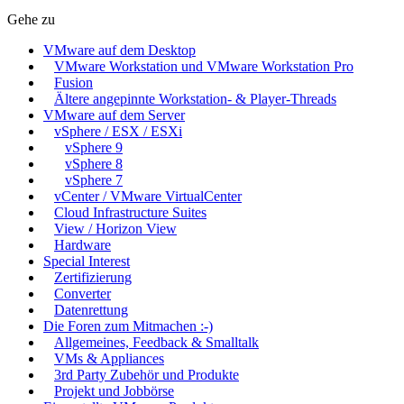
Gehe zu
VMware auf dem Desktop
VMware Workstation und VMware Workstation Pro
Fusion
Ältere angepinnte Workstation- & Player-Threads
VMware auf dem Server
vSphere / ESX / ESXi
vSphere 9
vSphere 8
vSphere 7
vCenter / VMware VirtualCenter
Cloud Infrastructure Suites
View / Horizon View
Hardware
Special Interest
Zertifizierung
Converter
Datenrettung
Die Foren zum Mitmachen :-)
Allgemeines, Feedback & Smalltalk
VMs & Appliances
3rd Party Zubehör und Produkte
Projekt und Jobbörse