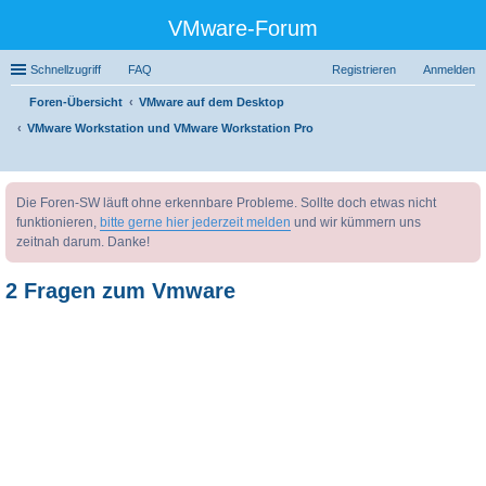
VMware-Forum
Schnellzugriff
FAQ
Registrieren
Anmelden
Foren-Übersicht
VMware auf dem Desktop
VMware Workstation und VMware Workstation Pro
uc
Die Foren-SW läuft ohne erkennbare Probleme. Sollte doch etwas nicht
he
funktionieren,
bitte gerne hier jederzeit melden
und wir kümmern uns
zeitnah darum. Danke!
2 Fragen zum Vmware