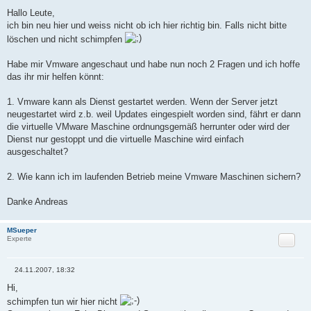
B
e
Hallo Leute,
i
ich bin neu hier und weiss nicht ob ich hier richtig bin. Falls nicht bitte
t
r
löschen und nicht schimpfen
a
g
Habe mir Vmware angeschaut und habe nun noch 2 Fragen und ich hoffe
das ihr mir helfen könnt:
1. Vmware kann als Dienst gestartet werden. Wenn der Server jetzt
neugestartet wird z.b. weil Updates eingespielt worden sind, fährt er dann
die virtuelle VMware Maschine ordnungsgemäß herrunter oder wird der
Dienst nur gestoppt und die virtuelle Maschine wird einfach
ausgeschaltet?
2. Wie kann ich im laufenden Betrieb meine Vmware Maschinen sichern?
Danke Andreas
MSueper
Zitat
Experte
24.11.2007, 18:32
B
e
Hi,
i
schimpfen tun wir hier nicht
t
r