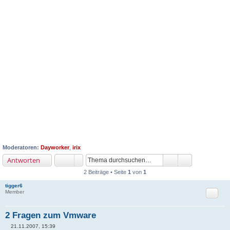
Moderatoren:
Dayworker
,
irix
Antworten
2 Beiträge • Seite
1
von
1
tigger6
Zitat
Member
2 Fragen zum Vmware
21.11.2007, 15:39