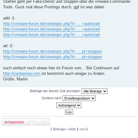
Starten geht per Fake-Dienst und Stoppen über die vmware-Commando
a
Tools. Guck mal diese Postings durch, ggf.ist was dabei:
g
add -1-
http://vmware-forum.de/viewtopic.php?t= ... =autostart
http://vmware-forum.de/viewtopic.php?t= ... =autostart
http://vmware-forum.de/viewtopic.php?t= ... =autostart
ad -2-
http://vmware-forum.de/viewtopic.php?t= ... pt+stoppen
http://vmware-forum.de/viewtopic.php?t= ... pt+stoppen
such einfach noch etwas hier im Forum rum... Bei Continuum auf
http://sanbarrow.com
ist bestimmt auch einiger zu finden.
Grüße, Martin
Beiträge der letzten Zeit anzeigen:
Sortiere nach
Antworten
2 Beiträge • Seite
1
von
1