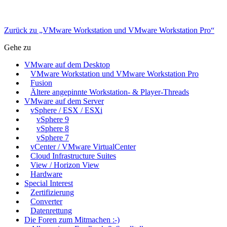
Zurück zu „VMware Workstation und VMware Workstation Pro“
Gehe zu
VMware auf dem Desktop
VMware Workstation und VMware Workstation Pro
Fusion
Ältere angepinnte Workstation- & Player-Threads
VMware auf dem Server
vSphere / ESX / ESXi
vSphere 9
vSphere 8
vSphere 7
vCenter / VMware VirtualCenter
Cloud Infrastructure Suites
View / Horizon View
Hardware
Special Interest
Zertifizierung
Converter
Datenrettung
Die Foren zum Mitmachen :-)