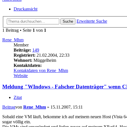
Druckansicht
Erweiterte Suche
Suche
1 Beitrag • Seite
1
von
1
Rene_Mhm
Member
Beiträge:
149
Registriert:
21.02.2004, 22:33
Wohnort:
Müggelheim
Kontaktdaten:
Kontaktdaten von Rene_Mhm
Website
Meldung "WIndows - Falscher Datenträger" wenn 
Zitat
Beitrag
von
Rene_Mhm
»
15.11.2007, 15:11
Sobald eine VM läuft, bekomme ich auf meinem neuen Host (Vista 64)
sogar völlig ein.
Die VMs sind unverändert und liefen zuvor auf meinem XP x64 -Host 