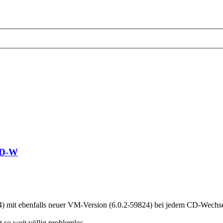
CD-W
 mit ebenfalls neuer VM-Version (6.0.2-59824) bei jedem CD-Wechsel o
so weit völlig problemlos.