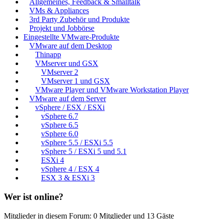
Allgemeines, Feedback & Smalltalk
VMs & Appliances
3rd Party Zubehör und Produkte
Projekt und Jobbörse
Eingestellte VMware-Produkte
VMware auf dem Desktop
Thinapp
VMserver und GSX
VMserver 2
VMserver 1 und GSX
VMware Player und VMware Workstation Player
VMware auf dem Server
vSphere / ESX / ESXi
vSphere 6.7
vSphere 6.5
vSphere 6.0
vSphere 5.5 / ESXi 5.5
vSphere 5 / ESXi 5 und 5.1
ESXi 4
vSphere 4 / ESX 4
ESX 3 & ESXi 3
Wer ist online?
Mitglieder in diesem Forum: 0 Mitglieder und 13 Gäste