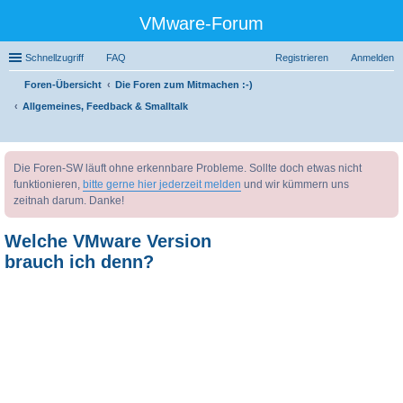
VMware-Forum
Schnellzugriff
FAQ
Registrieren
Anmelden
Foren-Übersicht
Die Foren zum Mitmachen :-)
Allgemeines, Feedback & Smalltalk
uc
Die Foren-SW läuft ohne erkennbare Probleme. Sollte doch etwas nicht
he
funktionieren,
bitte gerne hier jederzeit melden
und wir kümmern uns
zeitnah darum. Danke!
Welche VMware Version
brauch ich denn?