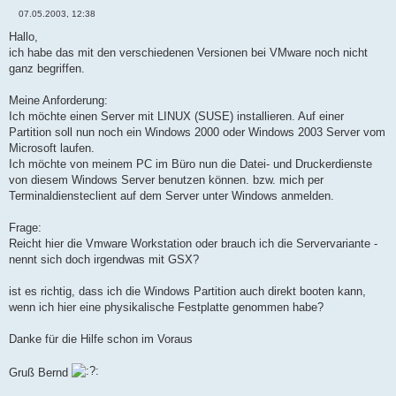
07.05.2003, 12:38
B
e
Hallo,
i
ich habe das mit den verschiedenen Versionen bei VMware noch nicht
t
r
ganz begriffen.
a
g
Meine Anforderung:
Ich möchte einen Server mit LINUX (SUSE) installieren. Auf einer
Partition soll nun noch ein Windows 2000 oder Windows 2003 Server vom
Microsoft laufen.
Ich möchte von meinem PC im Büro nun die Datei- und Druckerdienste
von diesem Windows Server benutzen können. bzw. mich per
Terminaldiensteclient auf dem Server unter Windows anmelden.
Frage:
Reicht hier die Vmware Workstation oder brauch ich die Servervariante -
nennt sich doch irgendwas mit GSX?
ist es richtig, dass ich die Windows Partition auch direkt booten kann,
wenn ich hier eine physikalische Festplatte genommen habe?
Danke für die Hilfe schon im Voraus
Gruß Bernd