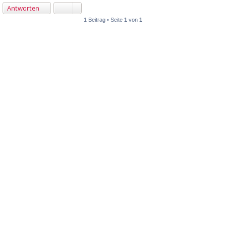
Antworten
1 Beitrag • Seite
1
von
1