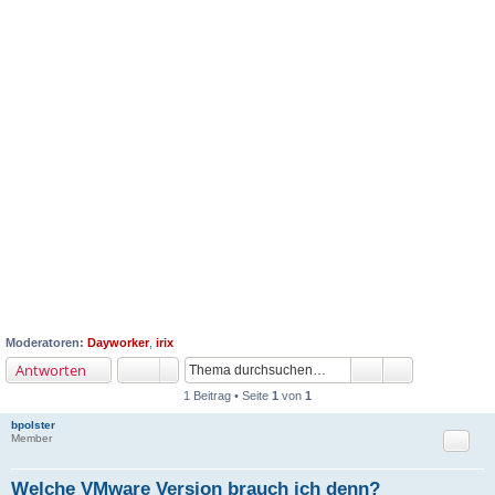
Moderatoren:
Dayworker
,
irix
Antworten
1 Beitrag • Seite
1
von
1
bpolster
Zitat
Member
Welche VMware Version brauch ich denn?