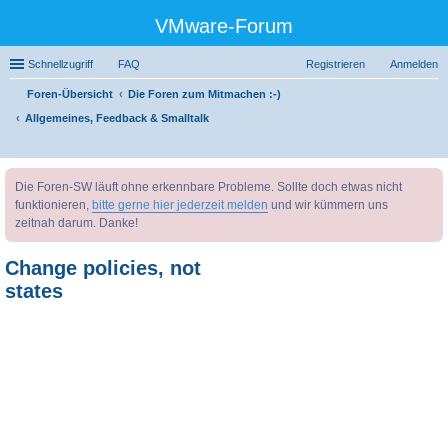
VMware-Forum
Schnellzugriff
FAQ
Registrieren
Anmelden
Foren-Übersicht
Die Foren zum Mitmachen :-)
Allgemeines, Feedback & Smalltalk
uc
Die Foren-SW läuft ohne erkennbare Probleme. Sollte doch etwas nicht
he
funktionieren,
bitte gerne hier jederzeit melden
und wir kümmern uns
zeitnah darum. Danke!
Change policies, not
states