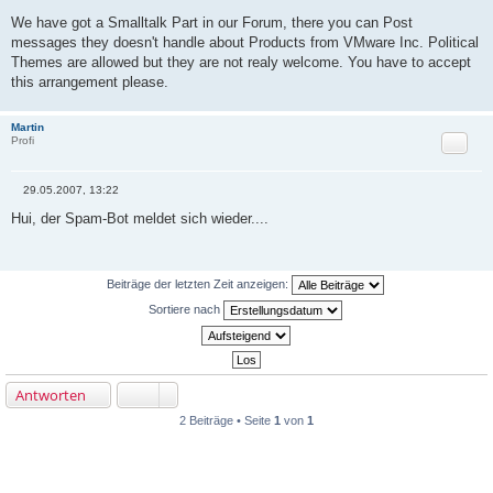
B
e
We have got a Smalltalk Part in our Forum, there you can Post
i
messages they doesn't handle about Products from VMware Inc. Political
t
r
Themes are allowed but they are not realy welcome. You have to accept
a
this arrangement please.
g
Martin
Zitat
Profi
29.05.2007, 13:22
B
e
Hui, der Spam-Bot meldet sich wieder....
i
t
r
a
g
Beiträge der letzten Zeit anzeigen:
Sortiere nach
Antworten
2 Beiträge • Seite
1
von
1