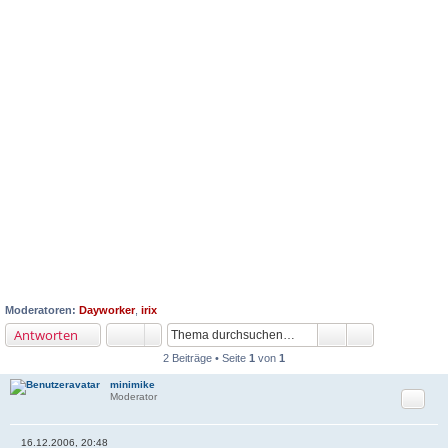
Moderatoren:
Dayworker
,
irix
Antworten
2 Beiträge • Seite
1
von
1
minimike
Zitat
Moderator
16.12.2006, 20:48