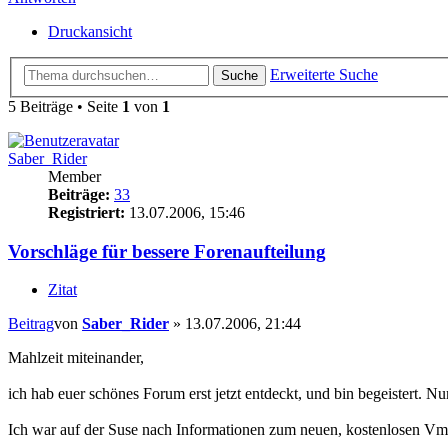
Druckansicht
Erweiterte Suche
Suche
5 Beiträge • Seite
1
von
1
Saber_Rider
Member
Beiträge:
33
Registriert:
13.07.2006, 15:46
Vorschläge für bessere Forenaufteilung
Zitat
Beitrag
von
Saber_Rider
»
13.07.2006, 21:44
Mahlzeit miteinander,
ich hab euer schönes Forum erst jetzt entdeckt, und bin begeistert. Nur
Ich war auf der Suse nach Informationen zum neuen, kostenlosen Vmwar