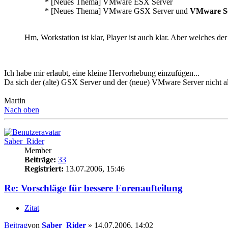
* [Neues Thema] VMware ESX Server
* [Neues Thema] VMware GSX Server und
VMware S
Hm, Workstation ist klar, Player ist auch klar. Aber welches de
Ich habe mir erlaubt, eine kleine Hervorhebung einzufügen...
Da sich der (alte) GSX Server und der (neue) VMware Server nicht al
Martin
Nach oben
Saber_Rider
Member
Beiträge:
33
Registriert:
13.07.2006, 15:46
Re: Vorschläge für bessere Forenaufteilung
Zitat
Beitrag
von
Saber_Rider
»
14.07.2006, 14:02