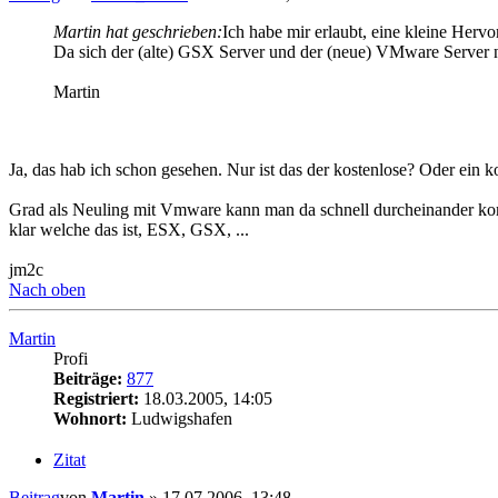
Martin hat geschrieben:
Ich habe mir erlaubt, eine kleine Herv
Da sich der (alte) GSX Server und der (neue) VMware Server ni
Martin
Ja, das hab ich schon gesehen. Nur ist das der kostenlose? Oder ein k
Grad als Neuling mit Vmware kann man da schnell durcheinander kom
klar welche das ist, ESX, GSX, ...
jm2c
Nach oben
Martin
Profi
Beiträge:
877
Registriert:
18.03.2005, 14:05
Wohnort:
Ludwigshafen
Zitat
Beitrag
von
Martin
»
17.07.2006, 13:48