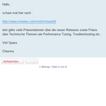
B
e
Hallo,
i
t
r
schaut mal hier nach :
a
g
http://www.vmware.com/vmtn/vmworld/
dort gibts viele Präsentationen über die neuen Releases sowie Präsis
über Technische Themen wie Performance Tuning, Troubleshooting etc.
Viel Spass
Chexma
Antworten
1 Beitrag • Seite
1
von
1