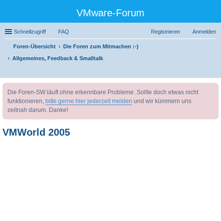
VMware-Forum
Schnellzugriff
FAQ
Registrieren
Anmelden
Foren-Übersicht
Die Foren zum Mitmachen :-)
Allgemeines, Feedback & Smalltalk
uc
Die Foren-SW läuft ohne erkennbare Probleme. Sollte doch etwas nicht
he
funktionieren,
bitte gerne hier jederzeit melden
und wir kümmern uns
zeitnah darum. Danke!
VMWorld 2005