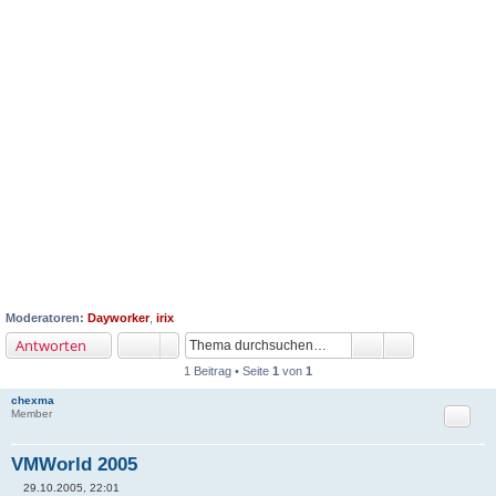
Moderatoren:
Dayworker
,
irix
Antworten
1 Beitrag • Seite
1
von
1
chexma
Zitat
Member
VMWorld 2005
29.10.2005, 22:01