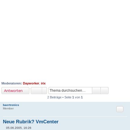
Moderatoren:
Dayworker
,
irix
Antworten
2 Beiträge • Seite
1
von
1
baertronics
Zitat
Member
Neue Rubrik? VmCenter
05.06.2005, 16:26