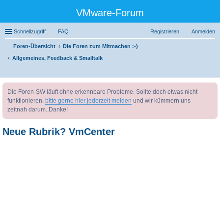
VMware-Forum
Schnellzugriff
FAQ
Registrieren
Anmelden
Foren-Übersicht
Die Foren zum Mitmachen :-)
Allgemeines, Feedback & Smalltalk
uc
Die Foren-SW läuft ohne erkennbare Probleme. Sollte doch etwas nicht
he
funktionieren,
bitte gerne hier jederzeit melden
und wir kümmern uns
zeitnah darum. Danke!
Neue Rubrik? VmCenter