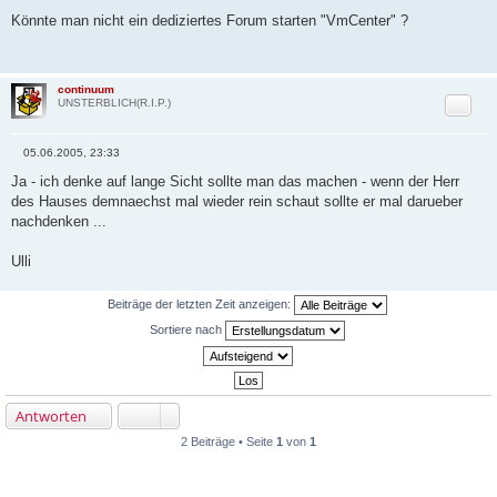
B
e
Könnte man nicht ein dediziertes Forum starten "VmCenter" ?
i
t
r
a
g
continuum
Zitat
UNSTERBLICH(R.I.P.)
05.06.2005, 23:33
B
e
Ja - ich denke auf lange Sicht sollte man das machen - wenn der Herr
i
des Hauses demnaechst mal wieder rein schaut sollte er mal darueber
t
r
nachdenken ...
a
g
Ulli
Beiträge der letzten Zeit anzeigen:
Sortiere nach
Antworten
2 Beiträge • Seite
1
von
1