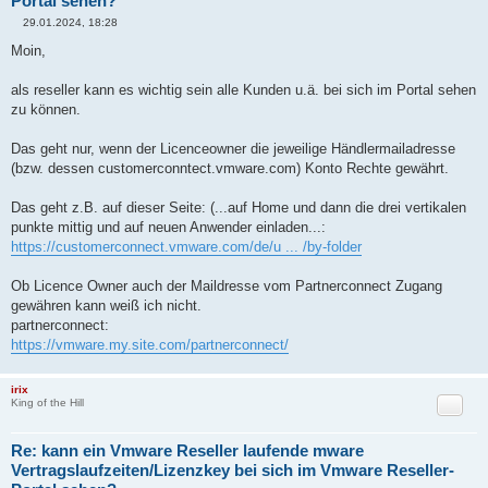
Portal sehen?
29.01.2024, 18:28
B
e
Moin,
i
t
r
als reseller kann es wichtig sein alle Kunden u.ä. bei sich im Portal sehen
a
zu können.
g
Das geht nur, wenn der Licenceowner die jeweilige Händlermailadresse
(bzw. dessen customerconntect.vmware.com) Konto Rechte gewährt.
Das geht z.B. auf dieser Seite: (...auf Home und dann die drei vertikalen
punkte mittig und auf neuen Anwender einladen...:
https://customerconnect.vmware.com/de/u ... /by-folder
Ob Licence Owner auch der Maildresse vom Partnerconnect Zugang
gewähren kann weiß ich nicht.
partnerconnect:
https://vmware.my.site.com/partnerconnect/
irix
Zitat
King of the Hill
Re: kann ein Vmware Reseller laufende mware
Vertragslaufzeiten/Lizenzkey bei sich im Vmware Reseller-