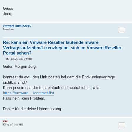
Gruss
Joerg
vmware-admin2016
Zitat
Member
Re: kann ein Vmware Reseller laufende mware
Vertragslaufzeiten/Lizenzkey bei sich im Vmware Reseller-
Portal sehen?
07.12.2023, 06:58
B
e
Guten Morgen Jörg,
i
t
r
könntest du evtl. den Link posten bei dem die Endkundenverträge
a
sichtbar sind?
g
Kann ja sein das der total einfach und neutral ist ist, á la
https://vmware..../contract-list
Falls nein, kein Problem.
Danke für die deine Unterstützung.
irix
Zitat
King of the Hill