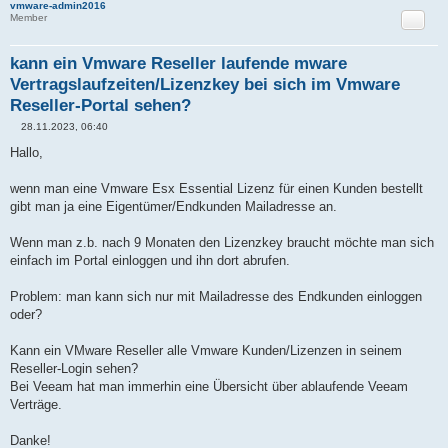
vmware-admin2016
Zitat
Member
kann ein Vmware Reseller laufende mware
Vertragslaufzeiten/Lizenzkey bei sich im Vmware
Reseller-Portal sehen?
28.11.2023, 06:40
B
e
Hallo,
i
t
r
wenn man eine Vmware Esx Essential Lizenz für einen Kunden bestellt
a
gibt man ja eine Eigentümer/Endkunden Mailadresse an.
g
Wenn man z.b. nach 9 Monaten den Lizenzkey braucht möchte man sich
einfach im Portal einloggen und ihn dort abrufen.
Problem: man kann sich nur mit Mailadresse des Endkunden einloggen
oder?
Kann ein VMware Reseller alle Vmware Kunden/Lizenzen in seinem
Reseller-Login sehen?
Bei Veeam hat man immerhin eine Übersicht über ablaufende Veeam
Verträge.
Danke!