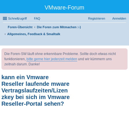
VMware-Forum
Schnellzugriff
FAQ
Registrieren
Anmelden
Foren-Übersicht
Die Foren zum Mitmachen :-)
Allgemeines, Feedback & Smalltalk
uc
Die Foren-SW läuft ohne erkennbare Probleme. Sollte doch etwas nicht
he
funktionieren,
bitte gerne hier jederzeit melden
und wir kümmern uns
zeitnah darum. Danke!
kann ein Vmware
Reseller laufende mware
Vertragslaufzeiten/Lizen
zkey bei sich im Vmware
Reseller-Portal sehen?