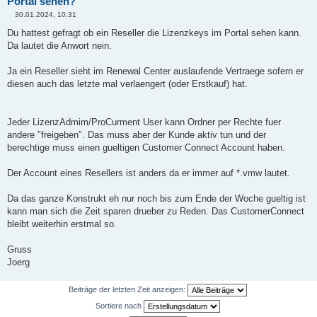
Portal sehen?
30.01.2024, 10:31
B
e
Du hattest gefragt ob ein Reseller die Lizenzkeys im Portal sehen kann.
i
Da lautet die Anwort nein.
t
r
a
Ja ein Reseller sieht im Renewal Center auslaufende Vertraege sofern er
g
diesen auch das letzte mal verlaengert (oder Erstkauf) hat.
Jeder LizenzAdmim/ProCurment User kann Ordner per Rechte fuer
andere "freigeben". Das muss aber der Kunde aktiv tun und der
berechtige muss einen gueltigen Customer Connect Account haben.
Der Account eines Resellers ist anders da er immer auf *.vmw lautet.
Da das ganze Konstrukt eh nur noch bis zum Ende der Woche gueltig ist
kann man sich die Zeit sparen drueber zu Reden. Das CustomerConnect
bleibt weiterhin erstmal so.
Gruss
Joerg
Beiträge der letzten Zeit anzeigen:
Sortiere nach