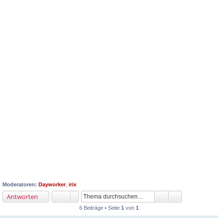
Moderatoren:
Dayworker
,
irix
Antworten
6 Beiträge • Seite
1
von
1