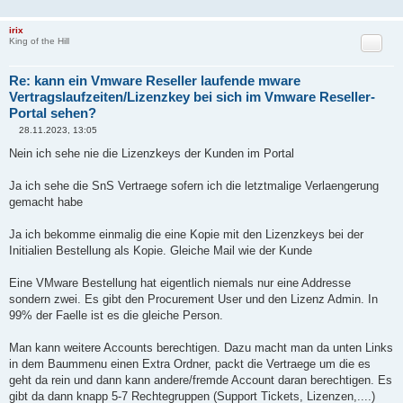
irix
Zitat
King of the Hill
Re: kann ein Vmware Reseller laufende mware
Vertragslaufzeiten/Lizenzkey bei sich im Vmware Reseller-
Portal sehen?
28.11.2023, 13:05
B
e
Nein ich sehe nie die Lizenzkeys der Kunden im Portal
i
t
r
Ja ich sehe die SnS Vertraege sofern ich die letztmalige Verlaengerung
a
gemacht habe
g
Ja ich bekomme einmalig die eine Kopie mit den Lizenzkeys bei der
Initialien Bestellung als Kopie. Gleiche Mail wie der Kunde
Eine VMware Bestellung hat eigentlich niemals nur eine Addresse
sondern zwei. Es gibt den Procurement User und den Lizenz Admin. In
99% der Faelle ist es die gleiche Person.
Man kann weitere Accounts berechtigen. Dazu macht man da unten Links
in dem Baummenu einen Extra Ordner, packt die Vertraege um die es
geht da rein und dann kann andere/fremde Account daran berechtigen. Es
gibt da dann knapp 5-7 Rechtegruppen (Support Tickets, Lizenzen,....)