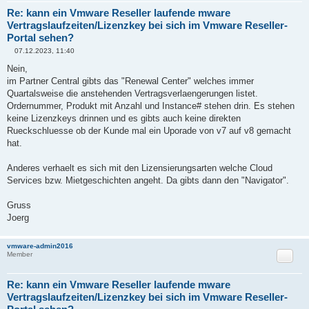
Re: kann ein Vmware Reseller laufende mware
Vertragslaufzeiten/Lizenzkey bei sich im Vmware Reseller-
Portal sehen?
07.12.2023, 11:40
B
e
Nein,
i
im Partner Central gibts das "Renewal Center" welches immer
t
r
Quartalsweise die anstehenden Vertragsverlaengerungen listet.
a
Ordernummer, Produkt mit Anzahl und Instance# stehen drin. Es stehen
g
keine Lizenzkeys drinnen und es gibts auch keine direkten
Rueckschluesse ob der Kunde mal ein Uporade von v7 auf v8 gemacht
hat.
Anderes verhaelt es sich mit den Lizensierungsarten welche Cloud
Services bzw. Mietgeschichten angeht. Da gibts dann den "Navigator".
Gruss
Joerg
vmware-admin2016
Zitat
Member
Re: kann ein Vmware Reseller laufende mware
Vertragslaufzeiten/Lizenzkey bei sich im Vmware Reseller-