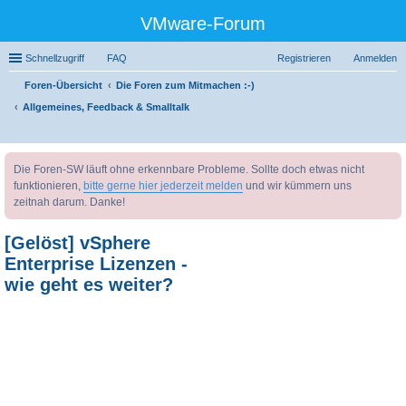
VMware-Forum
Schnellzugriff
FAQ
Registrieren
Anmelden
Foren-Übersicht
Die Foren zum Mitmachen :-)
Allgemeines, Feedback & Smalltalk
uc
Die Foren-SW läuft ohne erkennbare Probleme. Sollte doch etwas nicht
he
funktionieren,
bitte gerne hier jederzeit melden
und wir kümmern uns
zeitnah darum. Danke!
[Gelöst] vSphere
Enterprise Lizenzen -
wie geht es weiter?