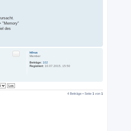
rursacht.
-> "Memory"
iel des
Zitat
h0rus
Member
Beiträge:
102
Registriert:
10.07.2015, 15:50
4 Beiträge • Seite
1
von
1