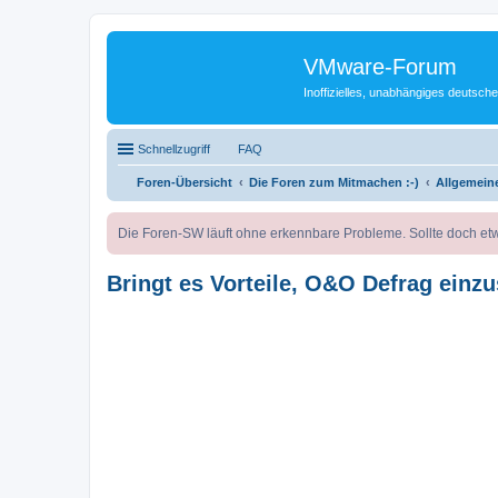
VMware-Forum
Inoffizielles, unabhängiges deuts
Schnellzugriff
FAQ
Foren-Übersicht
Die Foren zum Mitmachen :-)
Allgemeine
Die Foren-SW läuft ohne erkennbare Probleme. Sollte doch etw
Bringt es Vorteile, O&O Defrag einz