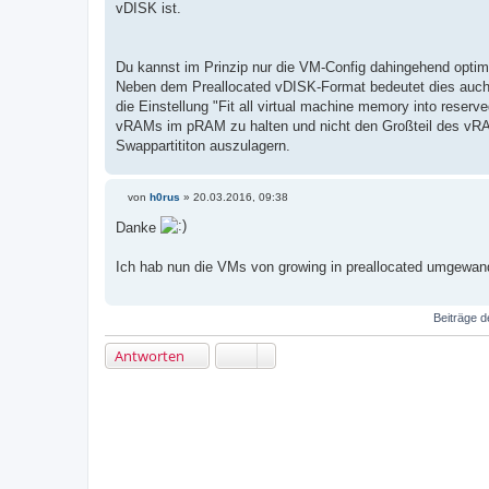
vDISK ist.
Du kannst im Prinzip nur die VM-Config dahingehend optimi
Neben dem Preallocated vDISK-Format bedeutet dies auch,
die Einstellung "Fit all virtual machine memory into rese
vRAMs im pRAM zu halten und nicht den Großteil des vRAM
Swappartititon auszulagern.
von
h0rus
»
20.03.2016, 09:38
B
e
Danke
i
t
r
Ich hab nun die VMs von growing in preallocated umgewand
a
g
Beiträge d
Antworten