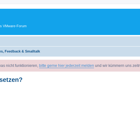
ches VMware-Forum
s, Feedback & Smalltalk
as nicht funktionieren,
bitte gerne hier jederzeit melden
und wir kümmern uns zeit
usetzen?