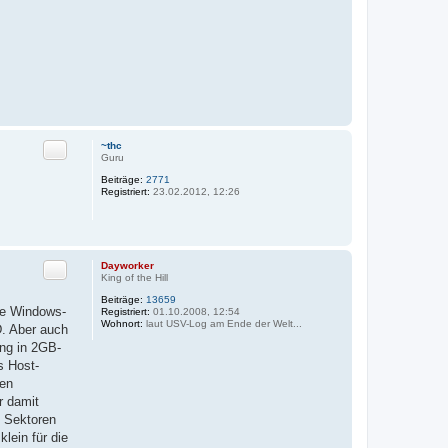
Zitat
~thc
Guru
Beiträge:
2771
Registriert:
23.02.2012, 12:26
Zitat
Dayworker
King of the Hill
Beiträge:
13659
ie Windows-
Registriert:
01.10.2008, 12:54
Wohnort:
laut USV-Log am Ende der Welt...
D. Aber auch
ung in 2GB-
s Host-
den
r damit
e Sektoren
lein für die