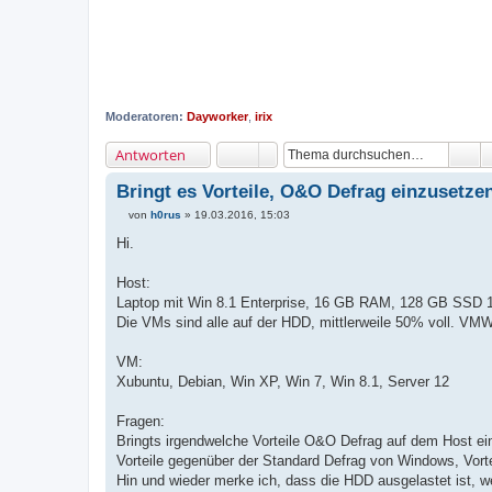
Moderatoren:
Dayworker
,
irix
Antworten
Bringt es Vorteile, O&O Defrag einzusetze
von
h0rus
»
19.03.2016, 15:03
B
e
Hi.
i
t
r
Host:
a
Laptop mit Win 8.1 Enterprise, 16 GB RAM, 128 GB SSD 
g
Die VMs sind alle auf der HDD, mittlerweile 50% voll. VM
VM:
Xubuntu, Debian, Win XP, Win 7, Win 8.1, Server 12
Fragen:
Bringts irgendwelche Vorteile O&O Defrag auf dem Host e
Vorteile gegenüber der Standard Defrag von Windows, Vorte
Hin und wieder merke ich, dass die HDD ausgelastet ist, 