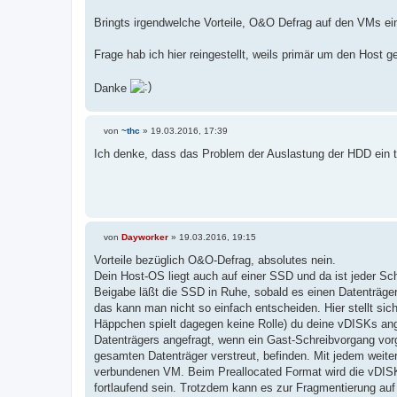
Bringts irgendwelche Vorteile, O&O Defrag auf den VMs e
Frage hab ich hier reingestellt, weils primär um den Host
Danke
von
~thc
»
19.03.2016, 17:39
B
e
Ich denke, dass das Problem der Auslastung der HDD ein t
i
t
r
a
g
von
Dayworker
»
19.03.2016, 19:15
B
e
Vorteile bezüglich O&O-Defrag, absolutes nein.
i
Dein Host-OS liegt auch auf einer SSD und da ist jeder S
t
r
Beigabe läßt die SSD in Ruhe, sobald es einen Datenträger
a
das kann man nicht so einfach entscheiden. Hier stellt sic
g
Häppchen spielt dagegen keine Rolle) du deine vDISKs ang
Datenträgers angefragt, wenn ein Gast-Schreibvorgang vor
gesamten Datenträger verstreut, befinden. Mit jedem weite
verbundenen VM. Beim Preallocated Format wird die vDISK z
fortlaufend sein. Trotzdem kann es zur Fragmentierung au