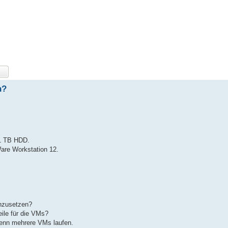
n?
1 TB HDD.
Ware Workstation 12.
inzusetzen?
ile für die VMs?
wenn mehrere VMs laufen.