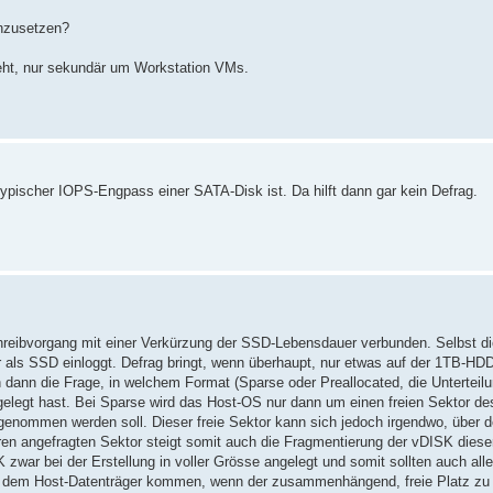
inzusetzen?
 geht, nur sekundär um Workstation VMs.
ypischer IOPS-Engpass einer SATA-Disk ist. Da hilft dann gar kein Defrag.
chreibvorgang mit einer Verkürzung der SSD-Lebensdauer verbunden. Selbst d
 als SSD einloggt. Defrag bringt, wenn überhaupt, nur etwas auf der 1TB-HD
h dann die Frage, in welchem Format (Sparse oder Preallocated, die Unterteil
elegt hast. Bei Sparse wird das Host-OS nur dann um einen freien Sektor de
genommen werden soll. Dieser freie Sektor kann sich jedoch irgendwo, über 
ren angefragten Sektor steigt somit auch die Fragmentierung der vDISK diese
war bei der Erstellung in voller Grösse angelegt und somit sollten auch all
f dem Host-Datenträger kommen, wenn der zusammenhängend, freie Platz zu k