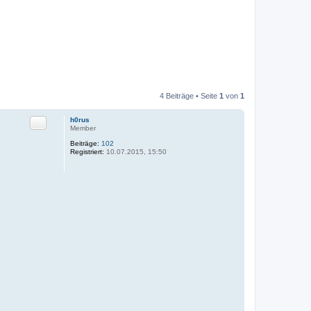
4 Beiträge • Seite
1
von
1
Zitat
h0rus
Member
Beiträge:
102
Registriert:
10.07.2015, 15:50