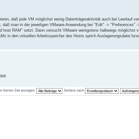
eren, daß jede VM möglichst wenig Datenträgeraktivität auch bei Leerlauf ve
 daß man in der jeweiligen VMware-Anwendung bei "Edit" -> "Preferences" 
rved host RAM" setzt. Dann versucht VMware wenigstens halbwegs möglichst v
s in den virtuellen Arbeitsspeicher des Hosts sprich Auslagerungsdatei bzw
elt.
er letzten Zeit anzeigen:
Sortiere nach