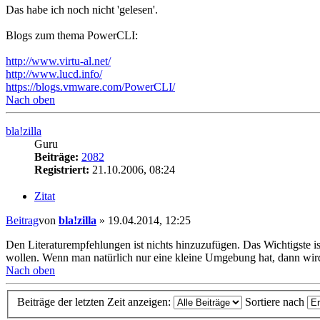
Das habe ich noch nicht 'gelesen'.
Blogs zum thema PowerCLI:
http://www.virtu-al.net/
http://www.lucd.info/
https://blogs.vmware.com/PowerCLI/
Nach oben
bla!zilla
Guru
Beiträge:
2082
Registriert:
21.10.2006, 08:24
Zitat
Beitrag
von
bla!zilla
»
19.04.2014, 12:25
Den Literaturempfehlungen ist nichts hinzuzufügen. Das Wichtigste 
wollen. Wenn man natürlich nur eine kleine Umgebung hat, dann wird
Nach oben
Beiträge der letzten Zeit anzeigen:
Sortiere nach