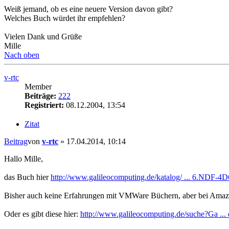
Weiß jemand, ob es eine neuere Version davon gibt?
Welches Buch würdet ihr empfehlen?
Vielen Dank und Grüße
Mille
Nach oben
v-rtc
Member
Beiträge:
222
Registriert:
08.12.2004, 13:54
Zitat
Beitrag
von
v-rtc
»
17.04.2014, 10:14
Hallo Mille,
das Buch hier
http://www.galileocomputing.de/katalog/ ... 6.NDF-4
Bisher auch keine Erfahrungen mit VMWare Büchern, aber bei Amazon 
Oder es gibt diese hier:
http://www.galileocomputing.de/suche?Ga ... 