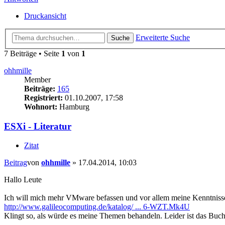
Druckansicht
Erweiterte Suche
Suche
7 Beiträge • Seite
1
von
1
ohhmille
Member
Beiträge:
165
Registriert:
01.10.2007, 17:58
Wohnort:
Hamburg
ESXi - Literatur
Zitat
Beitrag
von
ohhmille
»
17.04.2014, 10:03
Hallo Leute
Ich will mich mehr VMware befassen und vor allem meine Kenntnisse
http://www.galileocomputing.de/katalog/ ... 6-WZT.Mk4U
Klingt so, als würde es meine Themen behandeln. Leider ist das Buc