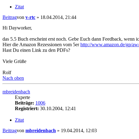
Zitat
Beitrag
von
v-rtc
»
18.04.2014, 21:44
Hi Dayworker,
das 5.5 Buch erscheint erst noch. Gebe Euch dann Feedback, wenn ic
Hier die Amazon Rezessionen vom 5er
http://www.amazon.de/gp/aw/
Hast Du einen Link zu den PDFs?
Viele Grüße
Rolf
Nach oben
mbreidenbach
Experte
Beiträge:
1006
Registriert:
30.10.2004, 12:41
Zitat
Beitrag
von
mbreidenbach
»
19.04.2014, 12:03