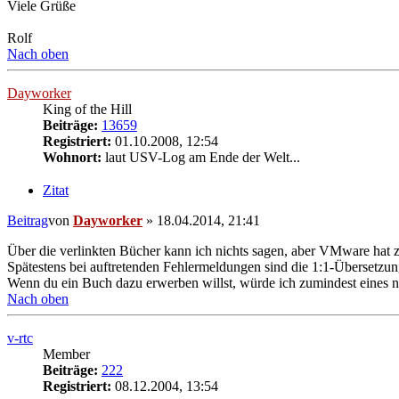
Viele Grüße
Rolf
Nach oben
Dayworker
King of the Hill
Beiträge:
13659
Registriert:
01.10.2008, 12:54
Wohnort:
laut USV-Log am Ende der Welt...
Zitat
Beitrag
von
Dayworker
»
18.04.2014, 21:41
Über die verlinkten Bücher kann ich nichts sagen, aber VMware hat 
Spätestens bei auftretenden Fehlermeldungen sind die 1:1-Übersetzunge
Wenn du ein Buch dazu erwerben willst, würde ich zumindest eines ne
Nach oben
v-rtc
Member
Beiträge:
222
Registriert:
08.12.2004, 13:54