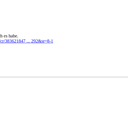
h es habe.
cr/383621847 ... 292&sr=8-1