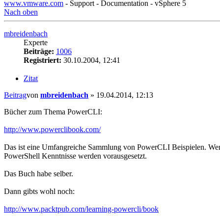
www.vmware.com
- Support - Documentation - vSphere 5
Nach oben
mbreidenbach
Experte
Beiträge:
1006
Registriert:
30.10.2004, 12:41
Zitat
Beitrag
von
mbreidenbach
»
19.04.2014, 12:13
Bücher zum Thema PowerCLI:
http://www.powerclibook.com/
Das ist eine Umfangreiche Sammlung von PowerCLI Beispielen. Wenn
PowerShell Kenntnisse werden vorausgesetzt.
Das Buch habe selber.
Dann gibts wohl noch:
http://www.packtpub.com/learning-powercli/book