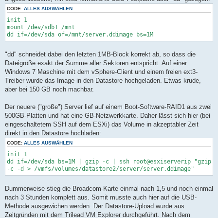
CODE:
ALLES AUSWÄHLEN
init 1
mount /dev/sdb1 /mnt
dd if=/dev/sda of=/mnt/server.ddimage bs=1M
"dd" schneidet dabei den letzten 1MB-Block korrekt ab, so dass die
Dateigröße exakt der Summe aller Sektoren entspricht. Auf einer
Windows 7 Maschine mit dem vSphere-Client und einem freien ext3-
Treiber wurde das Image in den Datastore hochgeladen. Etwas krude,
aber bei 150 GB noch machbar.
Der neuere ("große") Server lief auf einem Boot-Software-RAID1 aus zwei
500GB-Platten und hat eine GB-Netzwerkkarte. Daher lässt sich hier (bei
eingeschaltetem SSH auf dem ESXi) das Volume in akzeptabler Zeit
direkt in den Datastore hochladen:
CODE:
ALLES AUSWÄHLEN
init 1
dd if=/dev/sda bs=1M | gzip -c | ssh root@esxiserverip "gzip
-c -d > /vmfs/volumes/datastore2/server/server.ddimage"
Dummerweise stieg die Broadcom-Karte einmal nach 1,5 und noch einmal
nach 3 Stunden komplett aus. Somit musste auch hier auf die USB-
Methode ausgewichen werden. Der Datastore-Upload wurde aus
Zeitgründen mit dem Trilead VM Explorer durchgeführt. Nach dem