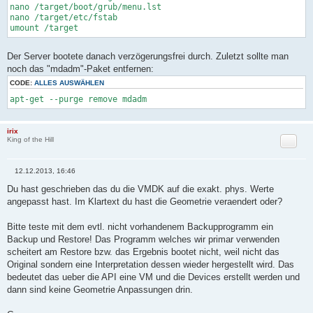
nano /target/boot/grub/menu.lst
nano /target/etc/fstab
umount /target
Der Server bootete danach verzögerungsfrei durch. Zuletzt sollte man
noch das "mdadm"-Paket entfernen:
CODE:
ALLES AUSWÄHLEN
apt-get --purge remove mdadm
irix
Zitat
King of the Hill
12.12.2013, 16:46
B
e
Du hast geschrieben das du die VMDK auf die exakt. phys. Werte
i
angepasst hast. Im Klartext du hast die Geometrie veraendert oder?
t
r
a
Bitte teste mit dem evtl. nicht vorhandenem Backupprogramm ein
g
Backup und Restore! Das Programm welches wir primar verwenden
scheitert am Restore bzw. das Ergebnis bootet nicht, weil nicht das
Original sondern eine Interpretation dessen wieder hergestellt wird. Das
bedeutet das ueber die API eine VM und die Devices erstellt werden und
dann sind keine Geometrie Anpassungen drin.