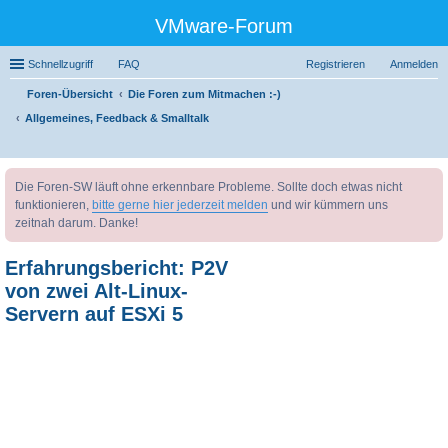
VMware-Forum
Schnellzugriff
FAQ
Registrieren
Anmelden
Foren-Übersicht
Die Foren zum Mitmachen :-)
Allgemeines, Feedback & Smalltalk
uc
Die Foren-SW läuft ohne erkennbare Probleme. Sollte doch etwas nicht
he
funktionieren,
bitte gerne hier jederzeit melden
und wir kümmern uns
zeitnah darum. Danke!
Erfahrungsbericht: P2V
von zwei Alt-Linux-
Servern auf ESXi 5