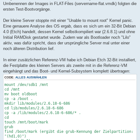
Umbenennen der Images in FLAT-Files (servername-flat.vmdk) folgten die
ersten Test-Bootvorgänge.
Der kleine Server stoppte mit einer "Unable to mount root" Kernel panic.
Eine genauere Analyse des OS ergab, dass es sich um ein 32-Bit Debian
4.0 (Etch) handelt, dessen Kernel selbstkompiliert war (2.6.8.1) und ohne
Initial RAMDisk gestartet wurde. Zudem war als Bootloader noch "Lilo"
aktiv, was dafür spricht, dass der ursprüngliche Server mal unter einer
noch älteren Distribution lief.
In einer zusätzlichen Referenz-VM habe ich Debian Etch 32-Bit installiert,
die Festplatte des kleinen Servers als zweite mit in die Referenz-VM
eingehängt und das Boot- und Kernel-Subsystem komplett übertragen:
CODE:
ALLES AUSWÄHLEN
mount /dev/sdb1 /mnt
cd /mnt
mv boot oldboot
cp -a /boot .
mkdir lib/modules/2.6.18-6-686
cd lib/modules/2.6.18-6-686
cp -a /lib/modules/2.6.18-6-686/* .
cd
touch /mnt/boot/mark
grub
find /boot/mark (ergibt die grub-Kennung der Zielpartition:
"(hd1,0)")