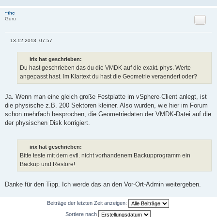
~thc
Zitat
Guru
13.12.2013, 07:57
B
e
i
irix hat geschrieben:
t
Du hast geschrieben das du die VMDK auf die exakt. phys. Werte
r
a
angepasst hast. Im Klartext du hast die Geometrie veraendert oder?
g
Ja. Wenn man eine gleich große Festplatte im vSphere-Client anlegt, ist
die physische z.B. 200 Sektoren kleiner. Also wurden, wie hier im Forum
schon mehrfach besprochen, die Geometriedaten der VMDK-Datei auf die
der physischen Disk korrigiert.
irix hat geschrieben:
Bitte teste mit dem evtl. nicht vorhandenem Backupprogramm ein
Backup und Restore!
Danke für den Tipp. Ich werde das an den Vor-Ort-Admin weitergeben.
Beiträge der letzten Zeit anzeigen:
Sortiere nach