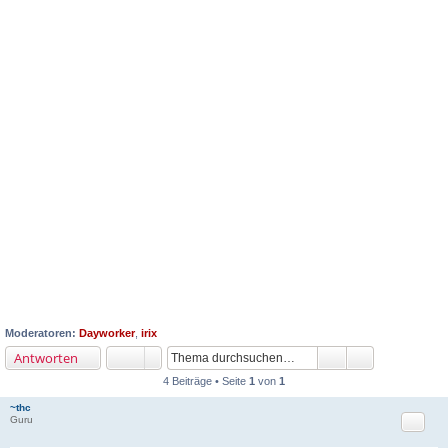
Moderatoren:
Dayworker
,
irix
Antworten
4 Beiträge • Seite
1
von
1
~thc
Zitat
Guru