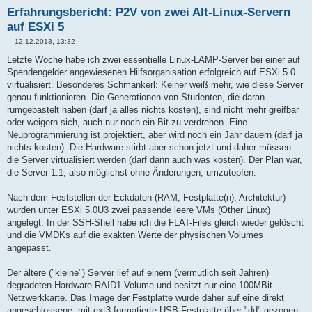
Erfahrungsbericht: P2V von zwei Alt-Linux-Servern
auf ESXi 5
12.12.2013, 13:32
B
e
Letzte Woche habe ich zwei essentielle Linux-LAMP-Server bei einer auf
i
Spendengelder angewiesenen Hilfsorganisation erfolgreich auf ESXi 5.0
t
r
virtualisiert. Besonderes Schmankerl: Keiner weiß mehr, wie diese Server
a
genau funktionieren. Die Generationen von Studenten, die daran
g
rumgebastelt haben (darf ja alles nichts kosten), sind nicht mehr greifbar
oder weigern sich, auch nur noch ein Bit zu verdrehen. Eine
Neuprogrammierung ist projektiert, aber wird noch ein Jahr dauern (darf ja
nichts kosten). Die Hardware stirbt aber schon jetzt und daher müssen
die Server virtualisiert werden (darf dann auch was kosten). Der Plan war,
die Server 1:1, also möglichst ohne Änderungen, umzutopfen.
Nach dem Feststellen der Eckdaten (RAM, Festplatte(n), Architektur)
wurden unter ESXi 5.0U3 zwei passende leere VMs (Other Linux)
angelegt. In der SSH-Shell habe ich die FLAT-Files gleich wieder gelöscht
und die VMDKs auf die exakten Werte der physischen Volumes
angepasst.
Der ältere ("kleine") Server lief auf einem (vermutlich seit Jahren)
degradeten Hardware-RAID1-Volume und besitzt nur eine 100MBit-
Netzwerkkarte. Das Image der Festplatte wurde daher auf eine direkt
angeschlossene, mit ext3 formatierte USB-Festplatte über "dd" gezogen: