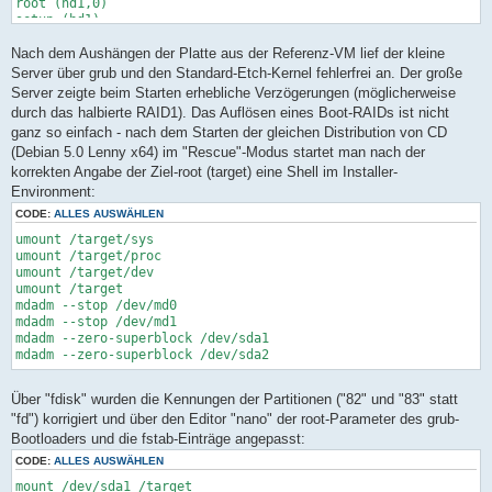
root (hd1,0)
setup (hd1)
exit
Nach dem Aushängen der Platte aus der Referenz-VM lief der kleine
rm /mnt/boot/mark
umount /mnt
Server über grub und den Standard-Etch-Kernel fehlerfrei an. Der große
Server zeigte beim Starten erhebliche Verzögerungen (möglicherweise
durch das halbierte RAID1). Das Auflösen eines Boot-RAIDs ist nicht
ganz so einfach - nach dem Starten der gleichen Distribution von CD
(Debian 5.0 Lenny x64) im "Rescue"-Modus startet man nach der
korrekten Angabe der Ziel-root (target) eine Shell im Installer-
Environment:
CODE:
ALLES AUSWÄHLEN
umount /target/sys
umount /target/proc
umount /target/dev
umount /target
mdadm --stop /dev/md0
mdadm --stop /dev/md1
mdadm --zero-superblock /dev/sda1
mdadm --zero-superblock /dev/sda2
Über "fdisk" wurden die Kennungen der Partitionen ("82" und "83" statt
"fd") korrigiert und über den Editor "nano" der root-Parameter des grub-
Bootloaders und die fstab-Einträge angepasst:
CODE:
ALLES AUSWÄHLEN
mount /dev/sda1 /target