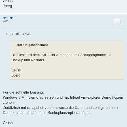
Gruss
Joerg
rprengel
Zitat
Guru
13.12.2013, 06:49
B
e
i
irix hat geschrieben:
t
r
a
Bitte teste mit dem evtl. nicht vorhandenem Backupprogramm ein
g
Backup und Restore!
Gruss
Joerg
Für die schnelle Löisung:
Windows 7 Vm Demo aufsetzen und mit trilead vm-explorer Demo kopien
ziehen.
Zudätzlich mit rsnapshot versionsweise die Daten und configs sichern.
Dann zeitnah ein sauberes Backupkonzept erarbeiten.
Gruss