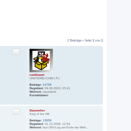
2 Beiträge • Seite
1
von
1
Zitat
continuum
UNSTERBLICH(R.I.P.)
Beiträge:
14759
Registriert:
09.08.2003, 05:41
Wohnort:
sauerland
Kontaktdaten:
K
o
n
t
Zitat
Dayworker
a
King of the Hill
k
t
Beiträge:
13659
d
Registriert:
01.10.2008, 12:54
a
Wohnort:
laut USV-Log am Ende der Welt...
t