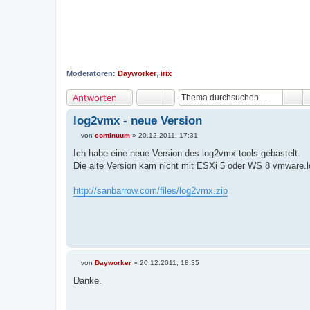
Moderatoren:
Dayworker
,
irix
Antworten
log2vmx - neue Version
von
continuum
»
20.12.2011, 17:31
B
e
Ich habe eine neue Version des log2vmx tools gebastelt.
i
Die alte Version kam nicht mit ESXi 5 oder WS 8 vmware.lo
t
r
a
http://sanbarrow.com/files/log2vmx.zip
g
von
Dayworker
»
20.12.2011, 18:35
B
e
Danke.
i
t
r