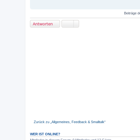
a
g
Beiträge d
Antworten
Zurück zu „Allgemeines, Feedback & Smalltalk“
WER IST ONLINE?
Mitglieder in diesem Forum: 0 Mitglieder und 12 Gäste