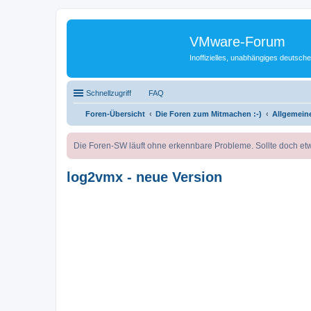
VMware-Forum
Inoffizielles, unabhängiges deuts
Schnellzugriff
FAQ
Foren-Übersicht
Die Foren zum Mitmachen :-)
Allgemeine
Die Foren-SW läuft ohne erkennbare Probleme. Sollte doch etw
log2vmx - neue Version