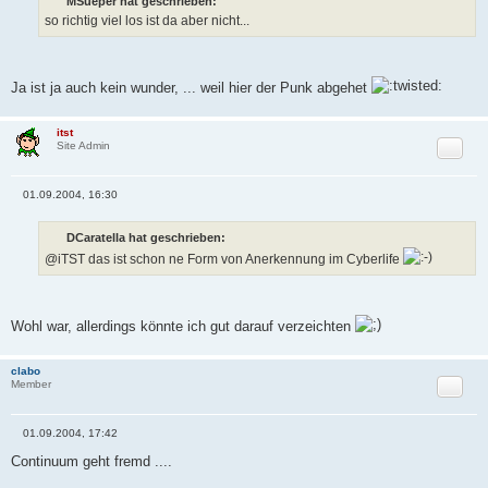
MSueper hat geschrieben:
t
so richtig viel los ist da aber nicht...
r
a
g
Ja ist ja auch kein wunder, ... weil hier der Punk abgehet
itst
Zitat
Site Admin
01.09.2004, 16:30
B
e
i
DCaratella hat geschrieben:
t
r
@iTST das ist schon ne Form von Anerkennung im Cyberlife
a
g
Wohl war, allerdings könnte ich gut darauf verzeichten
clabo
Zitat
Member
01.09.2004, 17:42
B
e
Continuum geht fremd ....
i
t