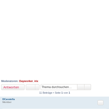
Moderatoren:
Dayworker
,
irix
Antworten
11 Beiträge • Seite
1
von
1
DCaratella
Zitat
Member