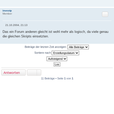
r
a
g
investp
Zitat
Member
21.10.2004, 21:13
B
e
Das ein Forum anderen gleicht ist wohl mehr als logisch, da viele genau
i
die gleichen Skripts einsetzten.
t
r
a
g
Beiträge der letzten Zeit anzeigen:
Sortiere nach
Antworten
11 Beiträge • Seite
1
von
1