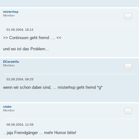
r
a
g
misterhsp
Zitat
Member
01.09.2004, 18:12
B
e
>> Continuum geht fremd .... <<
i
t
r
und wo ist das Problem...
a
g
DCaratella
Zitat
Member
02.09.2004, 09:25
B
e
wenn wir schon dabei sind, ... misterhsp geht fremd *g*
i
t
r
a
g
clabo
Zitat
Member
06.09.2004, 11:59
B
e
.. jaja Fremdgänger ... mehr Humor bitte!
i
t