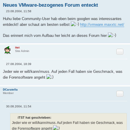
Neues VMware-bezogenes Forum enteckt
23.08.2004, 11:58
B
e
Huhu liebe Community-User hab eben beim googlen was interessantes
i
entdeckt! aber schaut am besten selbst
http://vmware.maxxtc.net/
t
r
a
g
Das erinnert mich vom Aufbau her leicht an dieses Forum hier
itst
Zitat
Site Admin
27.08.2004, 18:39
B
e
Jeder wie er will/kann/muss. Auf jeden Fall haben sie Geschmack, was
i
die Forensoftware angeht
t
r
a
g
DCaratella
Zitat
Member
30.08.2004, 11:54
B
e
i
iTST hat geschrieben:
t
Jeder wie er will/kann/muss. Auf jeden Fall haben sie Geschmack, was
r
a
die Forensoftware angeht
g