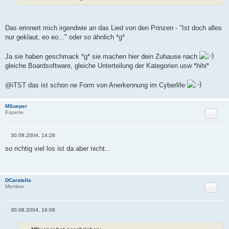
Das erinnert mich irgendwie an das Lied von den Prinzen - "Ist doch alles
nur geklaut, eo eo..." oder so ähnlich *g*
Ja sie haben geschmack *g* sie machen hier dein Zuhause nach
gleiche Boardsoftware, gleiche Unterteilung der Kategorien usw *hihi*
@iTST das ist schon ne Form von Anerkennung im Cyberlife
MSueper
Zitat
Experte
30.08.2004, 14:28
B
e
so richtig viel los ist da aber nicht...
i
t
r
a
g
DCaratella
Zitat
Member
30.08.2004, 16:08
B
e
i