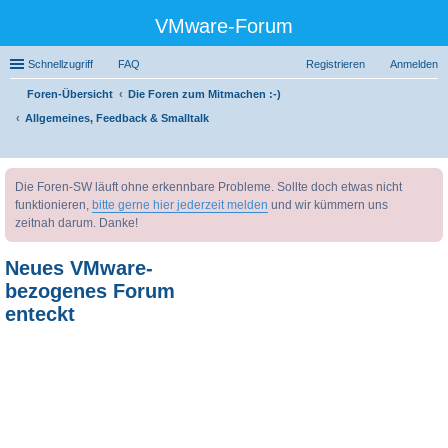
VMware-Forum
Schnellzugriff
FAQ
Registrieren
Anmelden
Foren-Übersicht
Die Foren zum Mitmachen :-)
Allgemeines, Feedback & Smalltalk
uc
Die Foren-SW läuft ohne erkennbare Probleme. Sollte doch etwas nicht
he
funktionieren,
bitte gerne hier jederzeit melden
und wir kümmern uns
zeitnah darum. Danke!
Neues VMware-
bezogenes Forum
enteckt