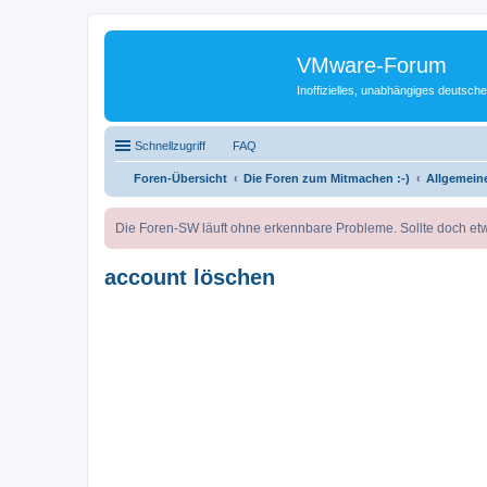
VMware-Forum
Inoffizielles, unabhängiges deuts
Schnellzugriff
FAQ
Foren-Übersicht
Die Foren zum Mitmachen :-)
Allgemeine
Die Foren-SW läuft ohne erkennbare Probleme. Sollte doch etw
account löschen