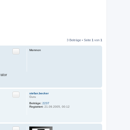
3 Beiträge • Seite
1
von
1
Zitat
Memnon
rator
Zitat
stefan.becker
Guru
Beiträge:
2237
Registriert:
21.09.2005, 00:12
Zitat