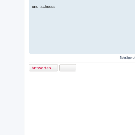
B
e
und tschuess
i
t
r
a
g
Beiträge d
Antworten