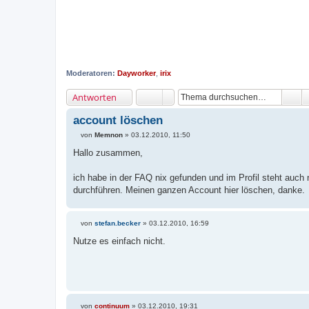
Moderatoren:
Dayworker
,
irix
Antworten
account löschen
von
Memnon
»
03.12.2010, 11:50
B
e
Hallo zusammen,
i
t
r
ich habe in der FAQ nix gefunden und im Profil steht auch n
a
durchführen. Meinen ganzen Account hier löschen, danke.
g
von
stefan.becker
»
03.12.2010, 16:59
B
e
Nutze es einfach nicht.
i
t
r
a
g
von
continuum
»
03.12.2010, 19:31