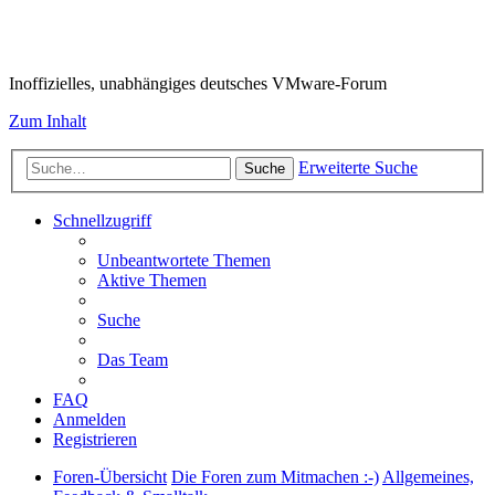
VMware-Forum
Inoffizielles, unabhängiges deutsches VMware-Forum
Zum Inhalt
Erweiterte Suche
Suche
Schnellzugriff
Unbeantwortete Themen
Aktive Themen
Suche
Das Team
FAQ
Anmelden
Registrieren
Foren-Übersicht
Die Foren zum Mitmachen :-)
Allgemeines,