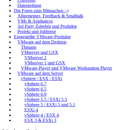
Converter
Datenrettung
Die Foren zum Mitmachen :-)
Allgemeines, Feedback & Smalltalk
VMs & Appliances
3rd Party Zubehör und Produkte
Projekt und Jobbörse
Eingestellte VMware-Produkte
VMware auf dem Desktop
Thinapp
VMserver und GSX
VMserver 2
VMserver 1 und GSX
VMware Player und VMware Workstation Player
VMware auf dem Server
vSphere / ESX / ESXi
vSphere 6.7
vSphere 6.5
vSphere 6.0
vSphere 5.5 / ESXi 5.5
vSphere 5 / ESXi 5 und 5.1
ESXi 4
vSphere 4 / ESX 4
ESX 3 & ESXi 3