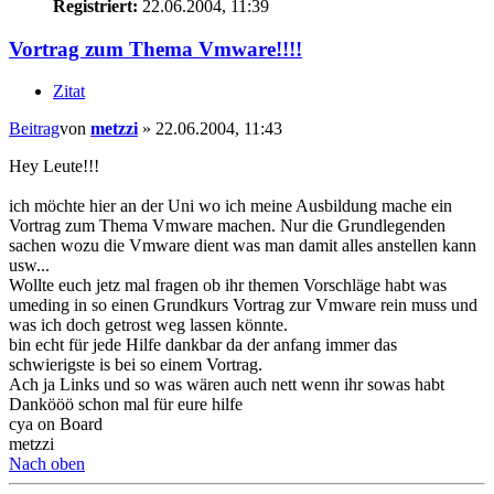
Registriert:
22.06.2004, 11:39
Vortrag zum Thema Vmware!!!!
Zitat
Beitrag
von
metzzi
»
22.06.2004, 11:43
Hey Leute!!!
ich möchte hier an der Uni wo ich meine Ausbildung mache ein
Vortrag zum Thema Vmware machen. Nur die Grundlegenden
sachen wozu die Vmware dient was man damit alles anstellen kann
usw...
Wollte euch jetz mal fragen ob ihr themen Vorschläge habt was
umeding in so einen Grundkurs Vortrag zur Vmware rein muss und
was ich doch getrost weg lassen könnte.
bin echt für jede Hilfe dankbar da der anfang immer das
schwierigste is bei so einem Vortrag.
Ach ja Links und so was wären auch nett wenn ihr sowas habt
Dankööö schon mal für eure hilfe
cya on Board
metzzi
Nach oben