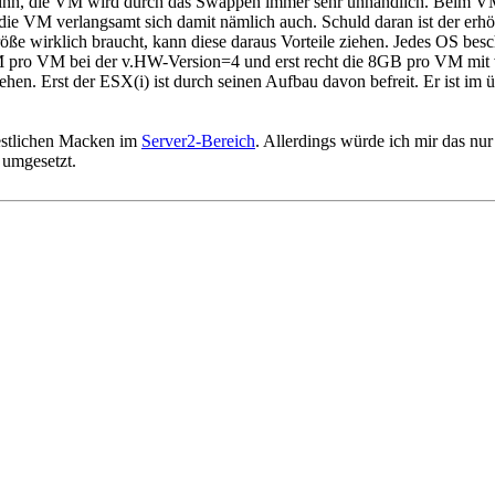
n, die VM wird durch das Swappen immer sehr unhandlich. Beim VMserv
 VM verlangsamt sich damit nämlich auch. Schuld daran ist der erhö
irklich braucht, kann diese daraus Vorteile ziehen. Jedes OS beschl
pro VM bei der v.HW-Version=4 und erst recht die 8GB pro VM mit v
en. Erst der ESX(i) ist durch seinen Aufbau davon befreit. Er ist im 
restlichen Macken im
Server2-Bereich
. Allerdings würde ich mir das nu
 umgesetzt.