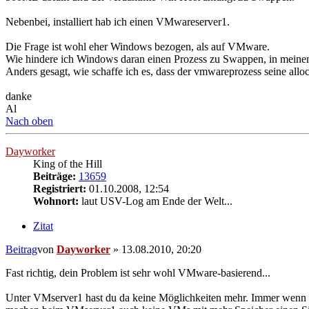
Nebenbei, installiert hab ich einen VMwareserver1.
Die Frage ist wohl eher Windows bezogen, als auf VMware.
Wie hindere ich Windows daran einen Prozess zu Swappen, in mein
Anders gesagt, wie schaffe ich es, dass der vmwareprozess seine al
danke
Al
Nach oben
Dayworker
King of the Hill
Beiträge:
13659
Registriert:
01.10.2008, 12:54
Wohnort:
laut USV-Log am Ende der Welt...
Zitat
Beitrag
von
Dayworker
»
13.08.2010, 20:20
Fast richtig, dein Problem ist sehr wohl VMware-basierend...
Unter VMserver1 hast du da keine Möglichkeiten mehr. Immer wen