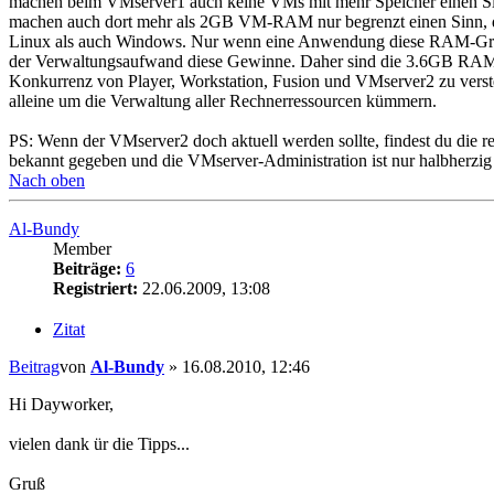
machen beim VMserver1 auch keine VMs mit mehr Speicher einen Sin
machen auch dort mehr als 2GB VM-RAM nur begrenzt einen Sinn, die
Linux als auch Windows. Nur wenn eine Anwendung diese RAM-Größe w
der Verwaltungsaufwand diese Gewinne. Daher sind die 3.6GB RAM 
Konkurrenz von Player, Workstation, Fusion und VMserver2 zu versteh
alleine um die Verwaltung aller Rechnerressourcen kümmern.
PS: Wenn der VMserver2 doch aktuell werden sollte, findest du die 
bekannt gegeben und die VMserver-Administration ist nur halbherzig
Nach oben
Al-Bundy
Member
Beiträge:
6
Registriert:
22.06.2009, 13:08
Zitat
Beitrag
von
Al-Bundy
»
16.08.2010, 12:46
Hi Dayworker,
vielen dank ür die Tipps...
Gruß