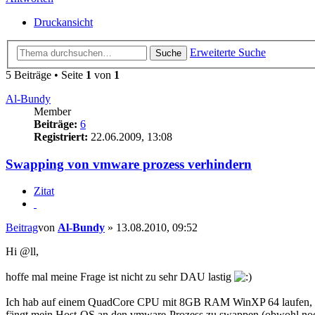
Druckansicht
Erweiterte Suche
Suche
5 Beiträge • Seite
1
von
1
Al-Bundy
Member
Beiträge:
6
Registriert:
22.06.2009, 13:08
Swapping von vmware prozess verhindern
Zitat
Beitrag
von
Al-Bundy
»
13.08.2010, 09:52
Hi @ll,
hoffe mal meine Frage ist nicht zu sehr DAU lastig
Ich hab auf einem QuadCore CPU mit 8GB RAM WinXP 64 laufen, auf 
fängt mein Host-OS an den vmware-Prozess zu swappen (obwohl noch 