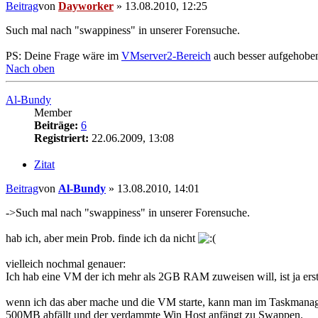
Beitrag
von
Dayworker
»
13.08.2010, 12:25
Such mal nach "swappiness" in unserer Forensuche.
PS: Deine Frage wäre im
VMserver2-Bereich
auch besser aufgehobe
Nach oben
Al-Bundy
Member
Beiträge:
6
Registriert:
22.06.2009, 13:08
Zitat
Beitrag
von
Al-Bundy
»
13.08.2010, 14:01
->Such mal nach "swappiness" in unserer Forensuche.
hab ich, aber mein Prob. finde ich da nicht
vielleich nochmal genauer:
Ich hab eine VM der ich mehr als 2GB RAM zuweisen will, ist ja erst
wenn ich das aber mache und die VM starte, kann man im Taskmanage
500MB abfällt und der verdammte Win Host anfängt zu Swappen.