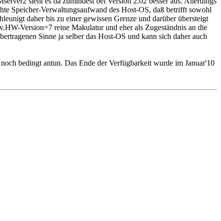
er2 sieht es da zumindest bei Version 2.02 besser aus. Allerdings
hte Speicher-Verwaltungsaufwand des Host-OS, daß betrifft sowohl
eunigt daher bis zu einer gewissen Grenze und darüber übersteigt
.HW-Version=7 reine Makulatur und eher als Zugeständnis an die
übertragenen Sinne ja selber das Host-OS und kann sich daher auch
r noch bedingt antun. Das Ende der Verfügbarkeit wurde im Januar'10