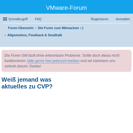
VMware-Forum
Schnellzugriff
FAQ
Registrieren
Anmelden
Foren-Übersicht
Die Foren zum Mitmachen :-)
Allgemeines, Feedback & Smalltalk
uc
Die Foren-SW läuft ohne erkennbare Probleme. Sollte doch etwas nicht
he
funktionieren,
bitte gerne hier jederzeit melden
und wir kümmern uns
zeitnah darum. Danke!
Weiß jemand was
aktuelles zu CVP?