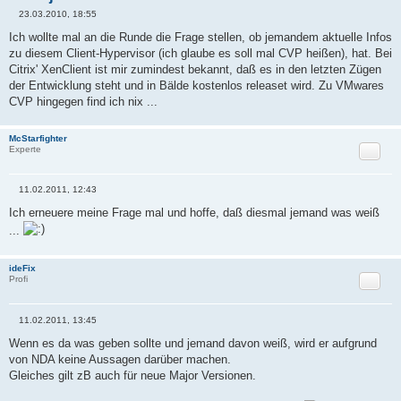
23.03.2010, 18:55
B
e
Ich wollte mal an die Runde die Frage stellen, ob jemandem aktuelle Infos
i
zu diesem Client-Hypervisor (ich glaube es soll mal CVP heißen), hat. Bei
t
r
Citrix' XenClient ist mir zumindest bekannt, daß es in den letzten Zügen
a
der Entwicklung steht und in Bälde kostenlos releaset wird. Zu VMwares
g
CVP hingegen find ich nix ...
McStarfighter
Zitat
Experte
11.02.2011, 12:43
B
e
Ich erneuere meine Frage mal und hoffe, daß diesmal jemand was weiß
i
...
t
r
a
g
ideFix
Zitat
Profi
11.02.2011, 13:45
B
e
Wenn es da was geben sollte und jemand davon weiß, wird er aufgrund
i
von NDA keine Aussagen darüber machen.
t
r
Gleiches gilt zB auch für neue Major Versionen.
a
g