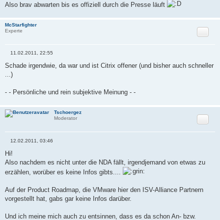
Also brav abwarten bis es offiziell durch die Presse läuft
McStarfighter
Zitat
Experte
11.02.2011, 22:55
B
e
Schade irgendwie, da war und ist Citrix offener (und bisher auch schneller
i
...)
t
r
a
- - Persönliche und rein subjektive Meinung - -
g
Tschoergez
Zitat
Moderator
12.02.2011, 03:46
B
e
Hi!
i
Also nachdem es nicht unter die NDA fällt, irgendjemand von etwas zu
t
r
erzählen, worüber es keine Infos gibts....
a
g
Auf der Product Roadmap, die VMware hier den ISV-Alliance Partnern
vorgestellt hat, gabs gar keine Infos darüber.
Und ich meine mich auch zu entsinnen, dass es da schon An- bzw.