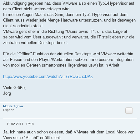
Abkündigung gegeben hat, dass VMware also einen Typ1-Hypervisor auf
dem Client nicht weiterverfolgen wird.
In meinen Augen Macht das Sinn, denn ein Typ1-Hypervisor auf dem
Client muss wieder jede Menge Hardware unterstützen, und ist deswegen
nicht sonderlich stabil.
VMware geht eher in die Richtung "Users owns IT", d.h. das Engerät
selber wird vom User ausgewählt und verwaltet, die IT stellt eben nur die
zentralen virtuellen Desktops bereit.
Für die "Offline"-Funktion der virtuellen Desktops wird VMware weiterhin
auf Fusion und den Player/Workstation setzen. Eine bessere Integration
von mobilen Geräten (smartphones iIrgendwas usw.) ist in Arbeit.
http://www.youtube.com/watch?v=77RUGLh1BAk
Viele Grüße,
Jörg
McStarfighter
Zitat
Experte
12.02.2011, 17:18
B
e
Ja, ich hatte auch schon gelesen, daß VMware mit dem Local Mode von
i
View seine "Pflicht" erfüllt sieht.
t