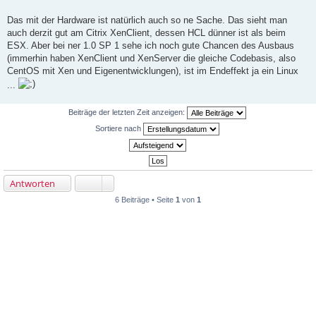
r
a
Das mit der Hardware ist natürlich auch so ne Sache. Das sieht man
g
auch derzit gut am Citrix XenClient, dessen HCL dünner ist als beim
ESX. Aber bei ner 1.0 SP 1 sehe ich noch gute Chancen des Ausbaus
(immerhin haben XenClient und XenServer die gleiche Codebasis, also
CentOS mit Xen und Eigenentwicklungen), ist im Endeffekt ja ein Linux
...
Beiträge der letzten Zeit anzeigen:
Sortiere nach
Antworten
6 Beiträge • Seite
1
von
1