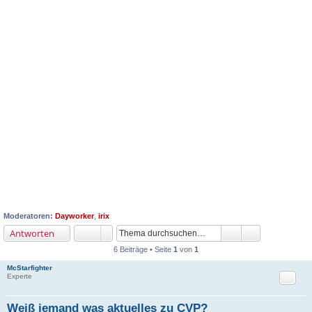
Moderatoren:
Dayworker
,
irix
Antworten
6 Beiträge • Seite
1
von
1
McStarfighter
Zitat
Experte
Weiß jemand was aktuelles zu CVP?