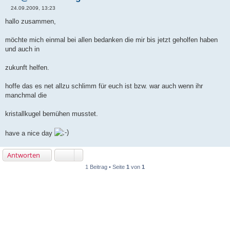
24.09.2009, 13:23
B
e
hallo zusammen,
i
t
r
möchte mich einmal bei allen bedanken die mir bis jetzt geholfen haben
a
und auch in
g
zukunft helfen.
hoffe das es net allzu schlimm für euch ist bzw. war auch wenn ihr
manchmal die
kristallkugel bemühen musstet.
have a nice day
Antworten
1 Beitrag • Seite
1
von
1