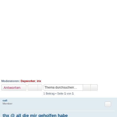
Moderatoren:
Dayworker
,
irix
Antworten
1 Beitrag • Seite
1
von
1
cali
Zitat
Member
thx @ all die mir geholfen habe