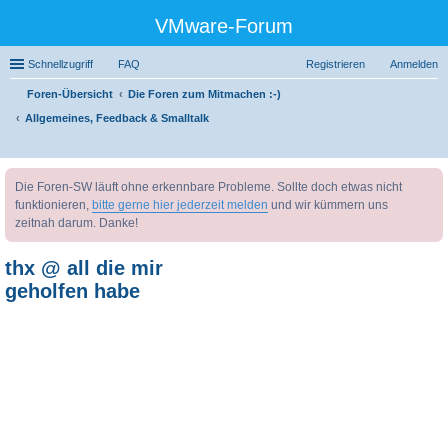
VMware-Forum
Schnellzugriff
FAQ
Registrieren
Anmelden
Foren-Übersicht
Die Foren zum Mitmachen :-)
Allgemeines, Feedback & Smalltalk
uc
Die Foren-SW läuft ohne erkennbare Probleme. Sollte doch etwas nicht
he
funktionieren,
bitte gerne hier jederzeit melden
und wir kümmern uns
zeitnah darum. Danke!
thx @ all die mir
geholfen habe