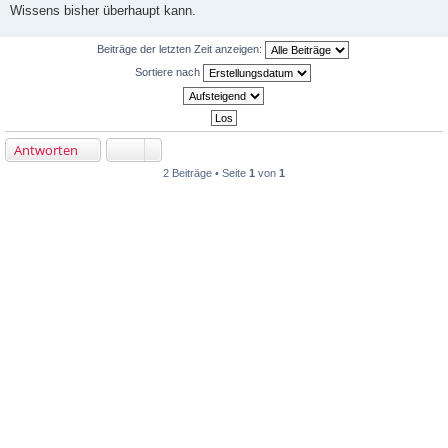
r
Wissens bisher überhaupt kann.
a
g
Beiträge der letzten Zeit anzeigen:
Sortiere nach
Antworten
2 Beiträge • Seite
1
von
1