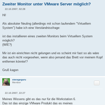
Zweiter Monitor unter VMware Server möglich?
22.10.2007, 02:28
B
e
Hi!
i
t
r
Als absoluter Neuling (allerdings mit schon laufendem "Virtuellem
a
System") habe ich eine Verständnissfrage:
g
ist das installieren eines zweiten Monitors beim Virtuellem System
möglich?
(WIE?)
Mir ist ein einrichten nicht gelungen und es scheint mir fast so als wäre
das auch nicht vorgesehen, wenn also jemand das Brett vor meinem Kopf
entfernen könnte!?
Gruß kagon
storageguru
Zitat
Member
22.10.2007, 22:27
B
e
Meines Wissens gibt es das nur für die Workstation 6.
i
Das ist das einzige VMware Produkt das es meines
t