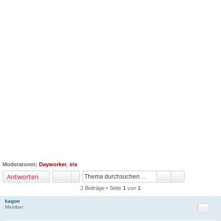
Moderatoren:
Dayworker
,
irix
Antworten
2 Beiträge • Seite
1
von
1
kagon
Zitat
Member