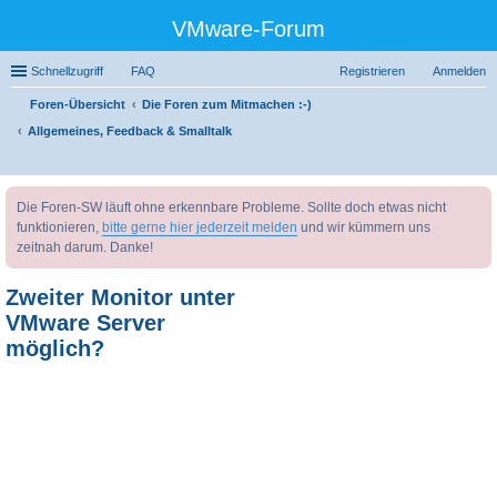
VMware-Forum
Schnellzugriff
FAQ
Registrieren
Anmelden
Foren-Übersicht
Die Foren zum Mitmachen :-)
Allgemeines, Feedback & Smalltalk
uc
Die Foren-SW läuft ohne erkennbare Probleme. Sollte doch etwas nicht
he
funktionieren,
bitte gerne hier jederzeit melden
und wir kümmern uns
zeitnah darum. Danke!
Zweiter Monitor unter
VMware Server
möglich?