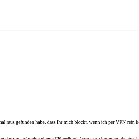
al raus gefunden habe, dass Ihr mich blockt, wenn ich per VPN rein ko
he das um auf meine eigene Flügerlitools/-server zu kommen, da atm. l