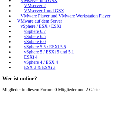
VMserver und GSX
VMserver 2
VMserver 1 und GSX
VMware Player und VMware Workstation Player
VMware auf dem Server
vSphere / ESX / ESXi
vSphere 6.7
vSphere 6.5
vSphere 6.0
vSphere 5.5 / ESXi 5.5
vSphere 5 / ESXi 5 und 5.1
ESXi 4
vSphere 4 / ESX 4
ESX 3 & ESXi 3
Wer ist online?
Mitglieder in diesem Forum: 0 Mitglieder und 2 Gäste