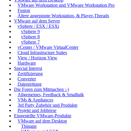
VMware Workstation und VMware Workstation Pro
Fusion
Ältere angepinnte Workstation- & Player-Threads
VMware auf dem Server
vSphere / ESX / ESXi
vSphere 9
vSphere 8
vSphere 7
vCenter / VMware VirtualCenter
Cloud Infrastructure Suites
View / Horizon View
Hardware
Special Interest
Zertifizierung
Converter
Datenrettung
Die Foren zum Mitmachen :-)
Allgemeines, Feedback & Smalltalk
VMs & Appliances
3rd Party Zubehör und Produkte
Projekt und Jobbörse
Eingestellte VMware-Produkte
VMware auf dem Desktop
Thinapp