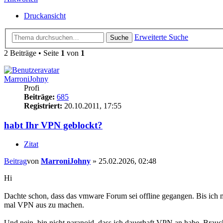
Druckansicht
Erweiterte Suche
Suche
2 Beiträge • Seite
1
von
1
MarroniJohny
Profi
Beiträge:
685
Registriert:
20.10.2011, 17:55
habt Ihr VPN geblockt?
Zitat
Beitrag
von
MarroniJohny
»
25.02.2026, 02:48
Hi
Dachte schon, dass das vmware Forum sei offline gegangen. Bis ich m
mal VPN aus zu machen.
Und nein, bin nicht paranoid, dass ich dauerhaft VPN an habe. Brauc