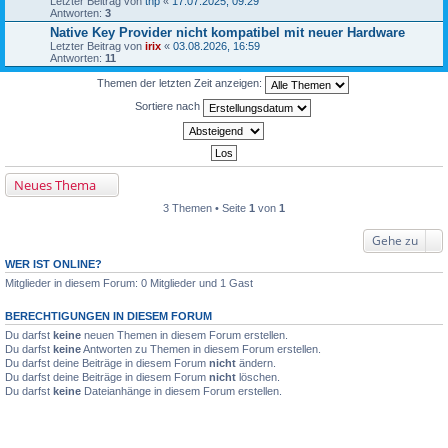
Letzter Beitrag von
thp
«
17.07.2025, 09:29
Antworten:
3
Native Key Provider nicht kompatibel mit neuer Hardware
Letzter Beitrag von
irix
«
03.08.2026, 16:59
Antworten:
11
Themen der letzten Zeit anzeigen:
Sortiere nach
Neues Thema
3 Themen • Seite
1
von
1
Gehe zu
WER IST ONLINE?
Mitglieder in diesem Forum: 0 Mitglieder und 1 Gast
BERECHTIGUNGEN IN DIESEM FORUM
Du darfst
keine
neuen Themen in diesem Forum erstellen.
Du darfst
keine
Antworten zu Themen in diesem Forum erstellen.
Du darfst deine Beiträge in diesem Forum
nicht
ändern.
Du darfst deine Beiträge in diesem Forum
nicht
löschen.
Du darfst
keine
Dateianhänge in diesem Forum erstellen.