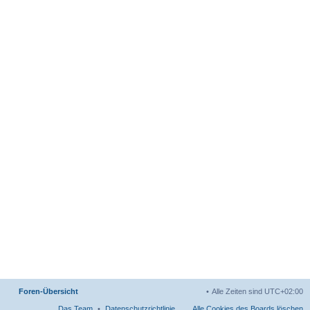
Foren-Übersicht
Alle Zeiten sind
UTC+02:00
Das Team
Datenschutzrichtlinie
Alle Cookies des Boards löschen