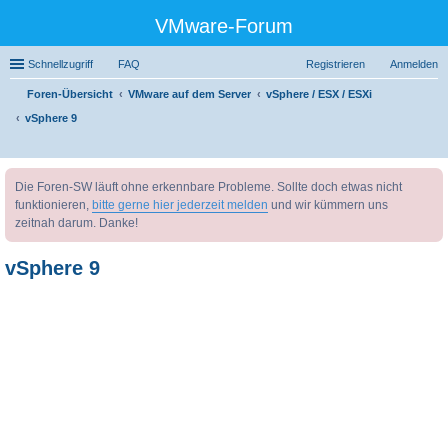
VMware-Forum
Schnellzugriff
FAQ
Registrieren
Anmelden
Foren-Übersicht
VMware auf dem Server
vSphere / ESX / ESXi
vSphere 9
uc
Die Foren-SW läuft ohne erkennbare Probleme. Sollte doch etwas nicht
he
funktionieren,
bitte gerne hier jederzeit melden
und wir kümmern uns
zeitnah darum. Danke!
vSphere 9