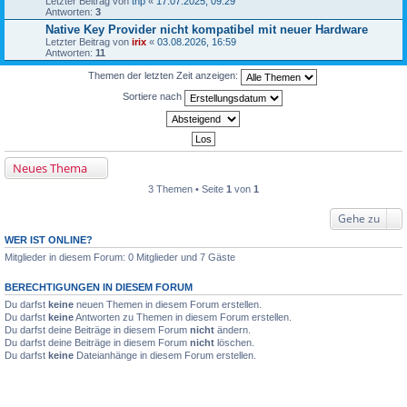
Letzter Beitrag von
thp
«
17.07.2025, 09:29
Antworten:
3
Native Key Provider nicht kompatibel mit neuer Hardware
Letzter Beitrag von
irix
«
03.08.2026, 16:59
Antworten:
11
Themen der letzten Zeit anzeigen:
Sortiere nach
Neues Thema
3 Themen • Seite
1
von
1
Gehe zu
WER IST ONLINE?
Mitglieder in diesem Forum: 0 Mitglieder und 7 Gäste
BERECHTIGUNGEN IN DIESEM FORUM
Du darfst
keine
neuen Themen in diesem Forum erstellen.
Du darfst
keine
Antworten zu Themen in diesem Forum erstellen.
Du darfst deine Beiträge in diesem Forum
nicht
ändern.
Du darfst deine Beiträge in diesem Forum
nicht
löschen.
Du darfst
keine
Dateianhänge in diesem Forum erstellen.