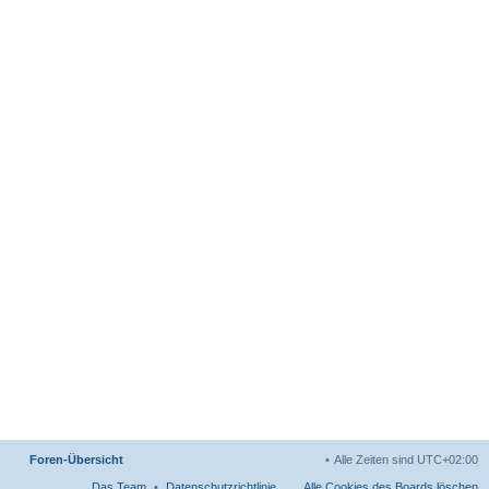
Foren-Übersicht
Alle Zeiten sind
UTC+02:00
Das Team
Datenschutzrichtlinie
Alle Cookies des Boards löschen