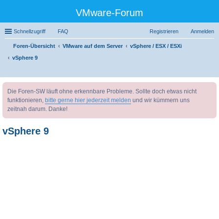
VMware-Forum
Schnellzugriff
FAQ
Registrieren
Anmelden
Foren-Übersicht
VMware auf dem Server
vSphere / ESX / ESXi
vSphere 9
uc
Die Foren-SW läuft ohne erkennbare Probleme. Sollte doch etwas nicht
he
funktionieren,
bitte gerne hier jederzeit melden
und wir kümmern uns
zeitnah darum. Danke!
vSphere 9