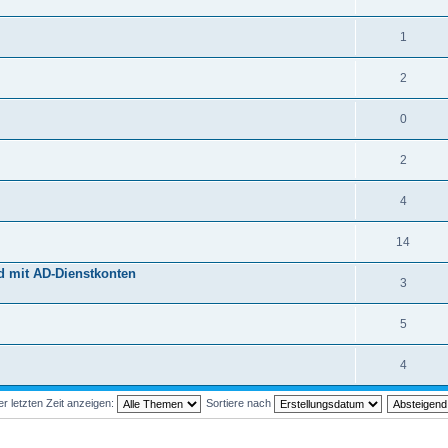
1
2
0
2
4
14
d mit AD-Dienstkonten
3
5
4
 letzten Zeit anzeigen:
Sortiere nach