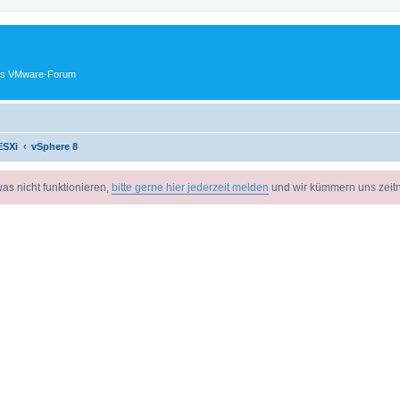
ches VMware-Forum
ESXi
vSphere 8
as nicht funktionieren,
bitte gerne hier jederzeit melden
und wir kümmern uns zeit