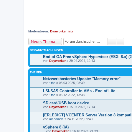
Moderatoren:
Dayworker
,
irix
Neues Thema
BEKANNTMACHUNGEN
End of GA Free vSphere Hypervisor (ESXi 8.x) (
von
Dayworker
» 29.04.2024, 12:43
THEMEN
Netzwerkbasiertes Update: "Memory error"
von
~thc
» 05.03.2025, 08:39
LSI-SAS Controller in VMs - End of Life
von
~thc
» 06.12.2022, 13:33
SD card/USB boot device
von
Dayworker
» 15.07.2022, 17:14
[ERLEDIGT] VCENTER Server Version 8 kompatib
von
mcdaniels
» 24.11.2022, 09:40
vSphere 8 (IA)
von
Dayworker
» 16.10.2022, 21:33