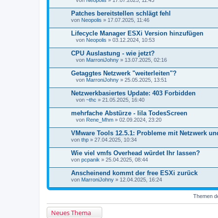
von
Neopolis
» 17.07.2025, 11:43
D
a
Patches bereitstellen schlägt fehl
t
von
Neopolis
» 17.07.2025, 11:46
e
i
Lifecycle Manager ESXi Version hinzufügen
a
n
von
Neopolis
» 03.12.2024, 10:53
D
h
a
a
CPU Auslastung - wie jetzt?
t
n
von
MarroniJohny
» 13.07.2025, 02:16
e
g
D
i
a
Getaggtes Netzwerk "weiterleiten"?
a
t
n
von
MarroniJohny
» 25.05.2025, 13:51
e
D
h
i
a
a
Netzwerkbasiertes Update: 403 Forbidden
a
t
n
n
von
~thc
» 21.05.2025, 16:40
e
g
D
h
i
a
a
mehrfache Abstürze - lila TodesScreen
a
t
n
n
von
Rene_Mhm
» 02.09.2024, 23:20
e
g
D
h
i
a
a
VMware Tools 12.5.1: Probleme mit Netzwerk un
a
t
n
von
n
thp
» 27.04.2025, 10:34
e
g
h
i
a
Wie viel vmfs Overhead würdet Ihr lassen?
a
n
von
n
pcpanik
» 25.04.2025, 08:44
g
h
a
Anscheinend kommt der free ESXi zurück
n
von
MarroniJohny
» 12.04.2025, 16:24
g
Themen der
Neues Thema