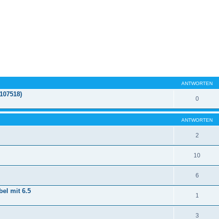
ANTWORTEN
2107518)
0
ANTWORTEN
2
10
6
el mit 6.5
1
3