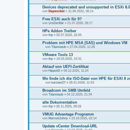
D
a
Devices deprecated and unsupported in ESXi 8.0
t
von
Dayworker
» 31.08.2022, 06:14
e
i
Free ESXi auch für 9?
a
von
n
UrsDerBär
» 21.07.2026, 09:17
h
a
HPe Addon Treiber
n
von
thp
» 02.07.2026, 16:25
g
Problem mit HPE MSA (SAS) und Windows VM
von
Titanstaub
» 27.04.2026, 12:26
D
a
VMware Tools 13
t
von
thp
» 18.03.2026, 10:31
e
i
Ablauf von UEFI-Zertifikat
a
von
n
Hippo02
» 09.12.2025, 11:24
h
a
Wo finde ich die ISO-Datei von HPE für ESXI 8
n
von
karsten27
» 28.01.2026, 11:53
g
D
a
Broadcom im SMB Umfeld
t
von
Titanstaub
» 04.12.2025, 21:34
e
i
alte Dokumentation
a
von
n
thp
» 05.11.2025, 09:26
h
a
VMUG Advantage Programm
n
von
MarroniJohny
» 23.10.2025, 02:14
g
Update vCenter Download-URL