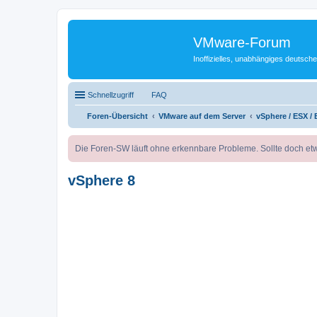
VMware-Forum
Inoffizielles, unabhängiges deuts
Schnellzugriff
FAQ
Foren-Übersicht
VMware auf dem Server
vSphere / ESX / 
Die Foren-SW läuft ohne erkennbare Probleme. Sollte doch etw
vSphere 8