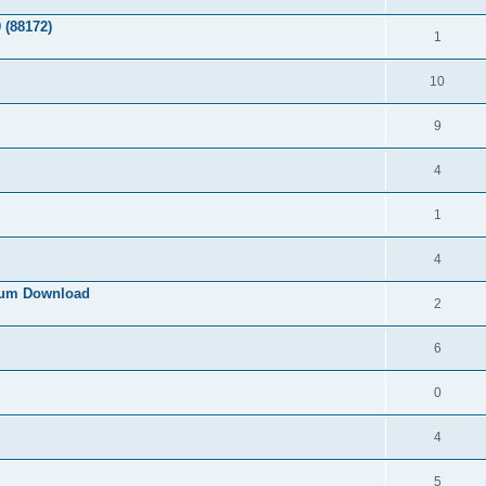
 (88172)
1
10
9
4
1
4
 zum Download
2
6
0
4
5