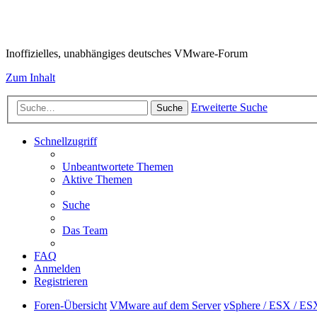
VMware-Forum
Inoffizielles, unabhängiges deutsches VMware-Forum
Zum Inhalt
Erweiterte Suche
Suche
Schnellzugriff
Unbeantwortete Themen
Aktive Themen
Suche
Das Team
FAQ
Anmelden
Registrieren
Foren-Übersicht
VMware auf dem Server
vSphere / ESX / ES