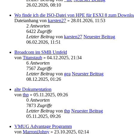
26.02.2026, 08:10
Wo finde ich die ISO-Datei von HPE für ESXI 8 zum Downlo
Dateianhang
von
karsten27
» 28.01.2026, 11:53
2
Antworten
6422
Zugriffe
Letzter Beitrag
von
karsten27
Neuester Beitrag
06.02.2026, 11:51
Broadcom im SMB Umfeld
von
Titanstaub
» 04.12.2025, 21:34
6
Antworten
7567
Zugriffe
Letzter Beitrag
von
gea
Neuester Beitrag
08.12.2025, 01:26
alte Dokumentation
von
thp
» 05.11.2025, 09:26
0
Antworten
7873
Zugriffe
Letzter Beitrag
von
thp
Neuester Beitrag
05.11.2025, 09:26
VMUG Advantage Programm
von
MarroniJohny
» 23.10.2025, 02:14