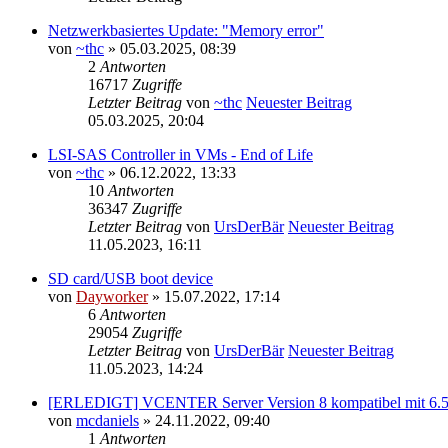
Netzwerkbasiertes Update: "Memory error"
von
~thc
» 05.03.2025, 08:39
2
Antworten
16717
Zugriffe
Letzter Beitrag
von
~thc
Neuester Beitrag
05.03.2025, 20:04
LSI-SAS Controller in VMs - End of Life
von
~thc
» 06.12.2022, 13:33
10
Antworten
36347
Zugriffe
Letzter Beitrag
von
UrsDerBär
Neuester Beitrag
11.05.2023, 16:11
SD card/USB boot device
von
Dayworker
» 15.07.2022, 17:14
6
Antworten
29054
Zugriffe
Letzter Beitrag
von
UrsDerBär
Neuester Beitrag
11.05.2023, 14:24
[ERLEDIGT] VCENTER Server Version 8 kompatibel mit 6.
von
mcdaniels
» 24.11.2022, 09:40
1
Antworten