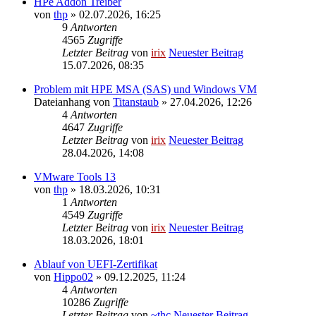
HPe Addon Treiber
von
thp
» 02.07.2026, 16:25
9
Antworten
4565
Zugriffe
Letzter Beitrag
von
irix
Neuester Beitrag
15.07.2026, 08:35
Problem mit HPE MSA (SAS) und Windows VM
Dateianhang
von
Titanstaub
» 27.04.2026, 12:26
4
Antworten
4647
Zugriffe
Letzter Beitrag
von
irix
Neuester Beitrag
28.04.2026, 14:08
VMware Tools 13
von
thp
» 18.03.2026, 10:31
1
Antworten
4549
Zugriffe
Letzter Beitrag
von
irix
Neuester Beitrag
18.03.2026, 18:01
Ablauf von UEFI-Zertifikat
von
Hippo02
» 09.12.2025, 11:24
4
Antworten
10286
Zugriffe
Letzter Beitrag
von
~thc
Neuester Beitrag