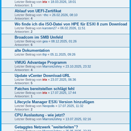
Letzter Beitrag von
irix
«
18.03.2026, 18:01
Antworten:
1
Ablauf von UEFI-Zertifikat
Letzter Beitrag von
~thc
«
26.02.2026, 08:10
Antworten:
4
Wo finde ich die ISO-Datei von HPE für ESXI 8 zum Download
Letzter Beitrag von
karsten27
«
06.02.2026, 11:51
Antworten:
2
Broadcom im SMB Umfeld
Letzter Beitrag von
gea
«
08.12.2025, 01:26
Antworten:
6
alte Dokumentation
Letzter Beitrag von
thp
«
05.11.2025, 09:26
VMUG Advantage Programm
Letzter Beitrag von
MarroniJohny
«
23.10.2025, 23:32
Antworten:
4
Update vCenter Download-URL
Letzter Beitrag von
irix
«
23.07.2025, 06:36
Antworten:
5
Patches bereitstellen schlägt fehl
Letzter Beitrag von
irix
«
17.07.2025, 17:44
Antworten:
1
Lifecycle Manager ESXi Version hinzufügen
Letzter Beitrag von
Neopolis
«
17.07.2025, 11:32
Antworten:
2
CPU Auslastung - wie jetzt?
Letzter Beitrag von
MarroniJohny
«
13.07.2025, 02:16
Getaggtes Netzwerk "weiterleiten"?
Letzter Beitrag von
MarroniJohny
«
25.05.2025, 22:33