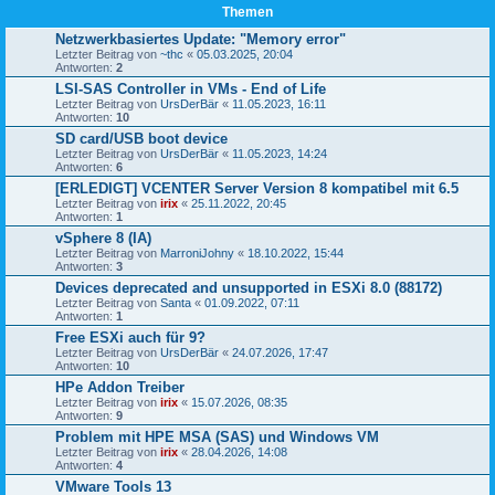
Themen
Netzwerkbasiertes Update: "Memory error"
Letzter Beitrag von
~thc
«
05.03.2025, 20:04
Antworten:
2
LSI-SAS Controller in VMs - End of Life
Letzter Beitrag von
UrsDerBär
«
11.05.2023, 16:11
Antworten:
10
SD card/USB boot device
Letzter Beitrag von
UrsDerBär
«
11.05.2023, 14:24
Antworten:
6
[ERLEDIGT] VCENTER Server Version 8 kompatibel mit 6.5
Letzter Beitrag von
irix
«
25.11.2022, 20:45
Antworten:
1
vSphere 8 (IA)
Letzter Beitrag von
MarroniJohny
«
18.10.2022, 15:44
Antworten:
3
Devices deprecated and unsupported in ESXi 8.0 (88172)
Letzter Beitrag von
Santa
«
01.09.2022, 07:11
Antworten:
1
Free ESXi auch für 9?
Letzter Beitrag von
UrsDerBär
«
24.07.2026, 17:47
Antworten:
10
HPe Addon Treiber
Letzter Beitrag von
irix
«
15.07.2026, 08:35
Antworten:
9
Problem mit HPE MSA (SAS) und Windows VM
Letzter Beitrag von
irix
«
28.04.2026, 14:08
Antworten:
4
VMware Tools 13