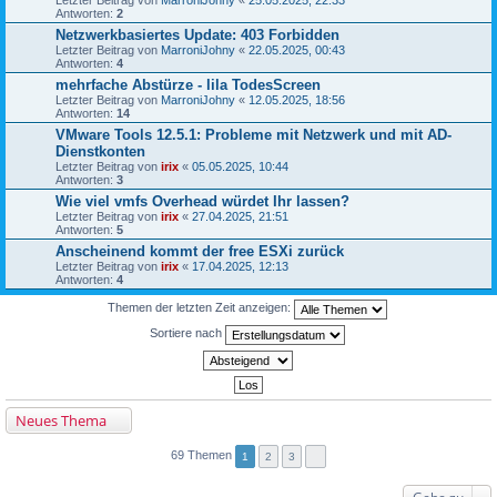
Antworten:
2
Netzwerkbasiertes Update: 403 Forbidden
Letzter Beitrag von
MarroniJohny
«
22.05.2025, 00:43
Antworten:
4
mehrfache Abstürze - lila TodesScreen
Letzter Beitrag von
MarroniJohny
«
12.05.2025, 18:56
Antworten:
14
VMware Tools 12.5.1: Probleme mit Netzwerk und mit AD-
Dienstkonten
Letzter Beitrag von
irix
«
05.05.2025, 10:44
Antworten:
3
Wie viel vmfs Overhead würdet Ihr lassen?
Letzter Beitrag von
irix
«
27.04.2025, 21:51
Antworten:
5
Anscheinend kommt der free ESXi zurück
Letzter Beitrag von
irix
«
17.04.2025, 12:13
Antworten:
4
Themen der letzten Zeit anzeigen:
Sortiere nach
Neues Thema
69 Themen
1
2
3