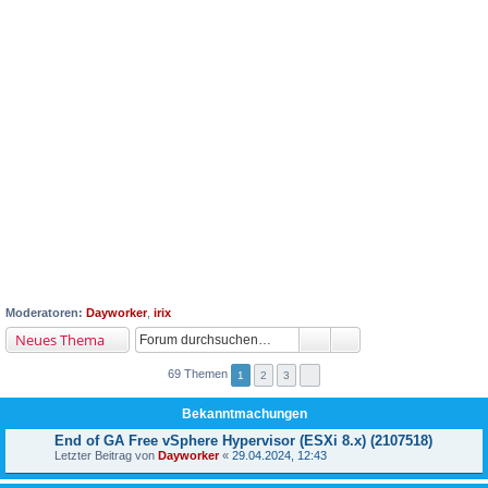
Moderatoren:
Dayworker
,
irix
Neues Thema
69 Themen
1
2
3
Bekanntmachungen
End of GA Free vSphere Hypervisor (ESXi 8.x) (2107518)
Letzter Beitrag von
Dayworker
«
29.04.2024, 12:43