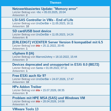
Themen
Netzwerkbasiertes Update: "Memory error"
Letzter Beitrag von
~thc
«
05.03.2025, 20:04
Antworten:
2
LSI-SAS Controller in VMs - End of Life
Letzter Beitrag von
UrsDerBär
«
11.05.2023, 16:11
Antworten:
10
SD card/USB boot device
Letzter Beitrag von
UrsDerBär
«
11.05.2023, 14:24
Antworten:
6
[ERLEDIGT] VCENTER Server Version 8 kompatibel mit 6.5
Letzter Beitrag von
irix
«
25.11.2022, 20:45
Antworten:
1
vSphere 8 (IA)
Letzter Beitrag von
MarroniJohny
«
18.10.2022, 15:44
Antworten:
3
Devices deprecated and unsupported in ESXi 8.0 (88172)
Letzter Beitrag von
Santa
«
01.09.2022, 07:11
Antworten:
1
Free ESXi auch für 9?
Letzter Beitrag von
UrsDerBär
«
24.07.2026, 17:47
Antworten:
10
HPe Addon Treiber
Letzter Beitrag von
irix
«
15.07.2026, 08:35
Antworten:
9
Problem mit HPE MSA (SAS) und Windows VM
Letzter Beitrag von
irix
«
28.04.2026, 14:08
Antworten:
4
VMware Tools 13