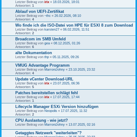
Letzter Beitrag von
irix
«
18.03.2026, 18:01
Antworten:
1
Ablauf von UEFI-Zertifikat
Letzter Beitrag von
~thc
«
26.02.2026, 08:10
Antworten:
4
Wo finde ich die ISO-Datei von HPE für ESXI 8 zum Download
Letzter Beitrag von
karsten27
«
06.02.2026, 11:51
Antworten:
2
Broadcom im SMB Umfeld
Letzter Beitrag von
gea
«
08.12.2025, 01:26
Antworten:
6
alte Dokumentation
Letzter Beitrag von
thp
«
05.11.2025, 09:26
VMUG Advantage Programm
Letzter Beitrag von
MarroniJohny
«
23.10.2025, 23:32
Antworten:
4
Update vCenter Download-URL
Letzter Beitrag von
irix
«
23.07.2025, 06:36
Antworten:
5
Patches bereitstellen schlägt fehl
Letzter Beitrag von
irix
«
17.07.2025, 17:44
Antworten:
1
Lifecycle Manager ESXi Version hinzufügen
Letzter Beitrag von
Neopolis
«
17.07.2025, 11:32
Antworten:
2
CPU Auslastung - wie jetzt?
Letzter Beitrag von
MarroniJohny
«
13.07.2025, 02:16
Getaggtes Netzwerk "weiterleiten"?
Letzter Beitrag von
MarroniJohny
«
25.05.2025, 22:33