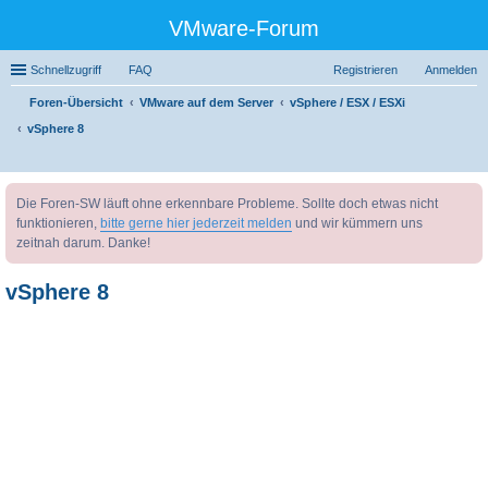
VMware-Forum
Schnellzugriff
FAQ
Registrieren
Anmelden
Foren-Übersicht
VMware auf dem Server
vSphere / ESX / ESXi
vSphere 8
uc
Die Foren-SW läuft ohne erkennbare Probleme. Sollte doch etwas nicht
he
funktionieren,
bitte gerne hier jederzeit melden
und wir kümmern uns
zeitnah darum. Danke!
vSphere 8