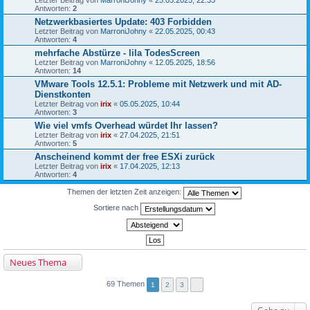
Antworten:
2
Netzwerkbasiertes Update: 403 Forbidden
Letzter Beitrag von
MarroniJohny
«
22.05.2025, 00:43
Antworten:
4
mehrfache Abstürze - lila TodesScreen
Letzter Beitrag von
MarroniJohny
«
12.05.2025, 18:56
Antworten:
14
VMware Tools 12.5.1: Probleme mit Netzwerk und mit AD-
Dienstkonten
Letzter Beitrag von
irix
«
05.05.2025, 10:44
Antworten:
3
Wie viel vmfs Overhead würdet Ihr lassen?
Letzter Beitrag von
irix
«
27.04.2025, 21:51
Antworten:
5
Anscheinend kommt der free ESXi zurück
Letzter Beitrag von
irix
«
17.04.2025, 12:13
Antworten:
4
Themen der letzten Zeit anzeigen:
Sortiere nach
Neues Thema
69 Themen
1
2
3