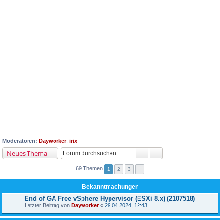
Moderatoren:
Dayworker
,
irix
Neues Thema
69 Themen
1
2
3
Bekanntmachungen
End of GA Free vSphere Hypervisor (ESXi 8.x) (2107518)
Letzter Beitrag von
Dayworker
«
29.04.2024, 12:43