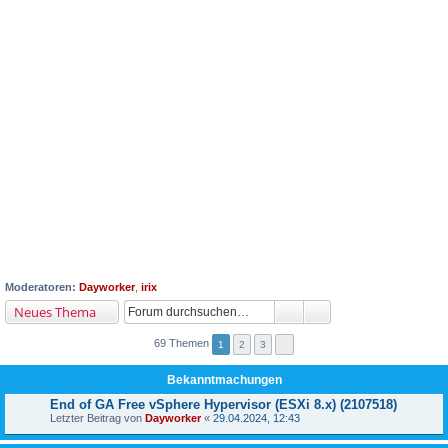
Moderatoren:
Dayworker
,
irix
Neues Thema
69 Themen
1
2
3
Bekanntmachungen
End of GA Free vSphere Hypervisor (ESXi 8.x) (2107518)
Letzter Beitrag von
Dayworker
«
29.04.2024, 12:43