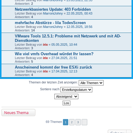
Antworten:
2
Netzwerkbasiertes Update: 403 Forbidden
Letzter Beitrag von
MarroniJohny
«
22.05.2025, 00:43
Antworten:
4
mehrfache Abstürze - lila TodesScreen
Letzter Beitrag von
MarroniJohny
«
12.05.2025, 18:56
Antworten:
14
VMware Tools 12.5.1: Probleme mit Netzwerk und mit AD-
Dienstkonten
Letzter Beitrag von
irix
«
05.05.2025, 10:44
Antworten:
3
Wie viel vmfs Overhead würdet Ihr lassen?
Letzter Beitrag von
irix
«
27.04.2025, 21:51
Antworten:
5
Anscheinend kommt der free ESXi zurück
Letzter Beitrag von
irix
«
17.04.2025, 12:13
Antworten:
4
Themen der letzten Zeit anzeigen:
Sortiere nach
Neues Thema
69 Themen
1
2
3