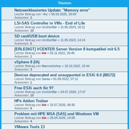
Themen
Netzwerkbasiertes Update: "Memory error"
Letzter Beitrag von
~thc
«
05.03.2025, 20:04
Antworten:
2
LSI-SAS Controller in VMs - End of Life
Letzter Beitrag von
UrsDerBär
«
11.05.2023, 16:11
Antworten:
10
SD card/USB boot device
Letzter Beitrag von
UrsDerBär
«
11.05.2023, 14:24
Antworten:
6
[ERLEDIGT] VCENTER Server Version 8 kompatibel mit 6.5
Letzter Beitrag von
irix
«
25.11.2022, 20:45
Antworten:
1
vSphere 8 (IA)
Letzter Beitrag von
MarroniJohny
«
18.10.2022, 15:44
Antworten:
3
Devices deprecated and unsupported in ESXi 8.0 (88172)
Letzter Beitrag von
Santa
«
01.09.2022, 07:11
Antworten:
1
Free ESXi auch für 9?
Letzter Beitrag von
UrsDerBär
«
24.07.2026, 17:47
Antworten:
10
HPe Addon Treiber
Letzter Beitrag von
irix
«
15.07.2026, 08:35
Antworten:
9
Problem mit HPE MSA (SAS) und Windows VM
Letzter Beitrag von
irix
«
28.04.2026, 14:08
Antworten:
4
VMware Tools 13