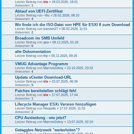
Letzter Beitrag von
irix
«
18.03.2026, 18:01
Antworten:
1
Ablauf von UEFI-Zertifikat
Letzter Beitrag von
~thc
«
26.02.2026, 08:10
Antworten:
4
Wo finde ich die ISO-Datei von HPE für ESXI 8 zum Download
Letzter Beitrag von
karsten27
«
06.02.2026, 11:51
Antworten:
2
Broadcom im SMB Umfeld
Letzter Beitrag von
gea
«
08.12.2025, 01:26
Antworten:
6
alte Dokumentation
Letzter Beitrag von
thp
«
05.11.2025, 09:26
VMUG Advantage Programm
Letzter Beitrag von
MarroniJohny
«
23.10.2025, 23:32
Antworten:
4
Update vCenter Download-URL
Letzter Beitrag von
irix
«
23.07.2025, 06:36
Antworten:
5
Patches bereitstellen schlägt fehl
Letzter Beitrag von
irix
«
17.07.2025, 17:44
Antworten:
1
Lifecycle Manager ESXi Version hinzufügen
Letzter Beitrag von
Neopolis
«
17.07.2025, 11:32
Antworten:
2
CPU Auslastung - wie jetzt?
Letzter Beitrag von
MarroniJohny
«
13.07.2025, 02:16
Getaggtes Netzwerk "weiterleiten"?
Letzter Beitrag von
MarroniJohny
«
25.05.2025, 22:33