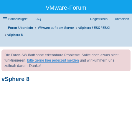
VMware-Forum
Schnellzugriff
FAQ
Registrieren
Anmelden
Foren-Übersicht
VMware auf dem Server
vSphere / ESX / ESXi
vSphere 8
uc
Die Foren-SW läuft ohne erkennbare Probleme. Sollte doch etwas nicht
he
funktionieren,
bitte gerne hier jederzeit melden
und wir kümmern uns
zeitnah darum. Danke!
vSphere 8