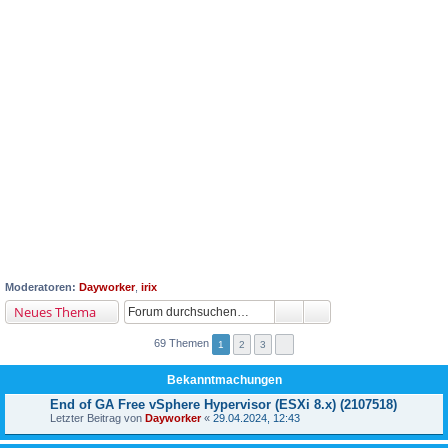
Moderatoren:
Dayworker
,
irix
Neues Thema
69 Themen
1
2
3
Bekanntmachungen
End of GA Free vSphere Hypervisor (ESXi 8.x) (2107518)
Letzter Beitrag von
Dayworker
«
29.04.2024, 12:43