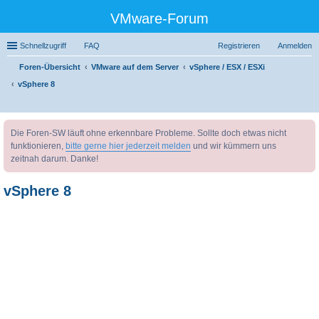
VMware-Forum
Schnellzugriff
FAQ
Registrieren
Anmelden
Foren-Übersicht
VMware auf dem Server
vSphere / ESX / ESXi
vSphere 8
uc
Die Foren-SW läuft ohne erkennbare Probleme. Sollte doch etwas nicht
he
funktionieren,
bitte gerne hier jederzeit melden
und wir kümmern uns
zeitnah darum. Danke!
vSphere 8