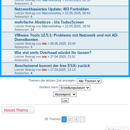
Antworten:
2
Netzwerkbasiertes Update: 403 Forbidden
Letzter Beitrag von
MarroniJohny
«
22.05.2025, 00:43
Antworten:
4
mehrfache Abstürze - lila TodesScreen
Letzter Beitrag von
MarroniJohny
«
12.05.2025, 18:56
Antworten:
14
VMware Tools 12.5.1: Probleme mit Netzwerk und mit AD-
Dienstkonten
Letzter Beitrag von
irix
«
05.05.2025, 10:44
Antworten:
3
Wie viel vmfs Overhead würdet Ihr lassen?
Letzter Beitrag von
irix
«
27.04.2025, 21:51
Antworten:
5
Anscheinend kommt der free ESXi zurück
Letzter Beitrag von
irix
«
17.04.2025, 12:13
Antworten:
4
Themen der letzten Zeit anzeigen:
Sortiere nach
Neues Thema
69 Themen
1
2
3