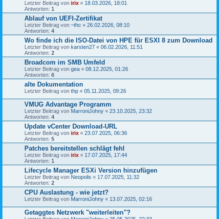
Letzter Beitrag von
irix
«
18.03.2026, 18:01
Antworten:
1
Ablauf von UEFI-Zertifikat
Letzter Beitrag von
~thc
«
26.02.2026, 08:10
Antworten:
4
Wo finde ich die ISO-Datei von HPE für ESXI 8 zum Download
Letzter Beitrag von
karsten27
«
06.02.2026, 11:51
Antworten:
2
Broadcom im SMB Umfeld
Letzter Beitrag von
gea
«
08.12.2025, 01:26
Antworten:
6
alte Dokumentation
Letzter Beitrag von
thp
«
05.11.2025, 09:26
VMUG Advantage Programm
Letzter Beitrag von
MarroniJohny
«
23.10.2025, 23:32
Antworten:
4
Update vCenter Download-URL
Letzter Beitrag von
irix
«
23.07.2025, 06:36
Antworten:
5
Patches bereitstellen schlägt fehl
Letzter Beitrag von
irix
«
17.07.2025, 17:44
Antworten:
1
Lifecycle Manager ESXi Version hinzufügen
Letzter Beitrag von
Neopolis
«
17.07.2025, 11:32
Antworten:
2
CPU Auslastung - wie jetzt?
Letzter Beitrag von
MarroniJohny
«
13.07.2025, 02:16
Getaggtes Netzwerk "weiterleiten"?
Letzter Beitrag von
MarroniJohny
«
25.05.2025, 22:33