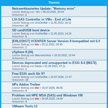
Themen
Netzwerkbasiertes Update: "Memory error"
Letzter Beitrag von
~thc
«
05.03.2025, 20:04
Antworten:
2
LSI-SAS Controller in VMs - End of Life
Letzter Beitrag von
UrsDerBär
«
11.05.2023, 16:11
Antworten:
10
SD card/USB boot device
Letzter Beitrag von
UrsDerBär
«
11.05.2023, 14:24
Antworten:
6
[ERLEDIGT] VCENTER Server Version 8 kompatibel mit 6.5
Letzter Beitrag von
irix
«
25.11.2022, 20:45
Antworten:
1
vSphere 8 (IA)
Letzter Beitrag von
MarroniJohny
«
18.10.2022, 15:44
Antworten:
3
Devices deprecated and unsupported in ESXi 8.0 (88172)
Letzter Beitrag von
Santa
«
01.09.2022, 07:11
Antworten:
1
Free ESXi auch für 9?
Letzter Beitrag von
UrsDerBär
«
24.07.2026, 17:47
Antworten:
10
HPe Addon Treiber
Letzter Beitrag von
irix
«
15.07.2026, 08:35
Antworten:
9
Problem mit HPE MSA (SAS) und Windows VM
Letzter Beitrag von
irix
«
28.04.2026, 14:08
Antworten:
4
VMware Tools 13