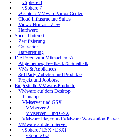
vSphere 8
vSphere 7
vCenter / VMware VirtualCenter
Cloud Infrastructure Suites
View / Horizon View
Hardware
Special Interest
Zertifizierung
Converter
Datenrettung
Die Foren zum Mitmachen :-)
Allgemeines, Feedback & Smalltalk
VMs & Appliances
3rd Party Zubehör und Produkte
Projekt und Jobbörse
Eingestellte VMware-Produkte
VMware auf dem Desktop
Thinapp
VMserver und GSX
VMserver 2
VMserver 1 und GSX
VMware Player und VMware Workstation Player
VMware auf dem Server
vSphere / ESX / ESXi
vSphere 6.7