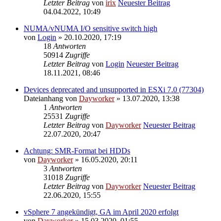
Letzter Beitrag
von
irix
Neuester Beitrag
04.04.2022, 10:49
NUMA/vNUMA I/O sensitive switch high
von
Login
» 20.10.2020, 17:19
18
Antworten
50914
Zugriffe
Letzter Beitrag
von
Login
Neuester Beitrag
18.11.2021, 08:46
Devices deprecated and unsupported in ESXi 7.0 (77304)
Dateianhang
von
Dayworker
» 13.07.2020, 13:38
1
Antworten
25531
Zugriffe
Letzter Beitrag
von
Dayworker
Neuester Beitrag
22.07.2020, 20:47
Achtung: SMR-Format bei HDDs
von
Dayworker
» 16.05.2020, 20:11
3
Antworten
31018
Zugriffe
Letzter Beitrag
von
Dayworker
Neuester Beitrag
22.06.2020, 15:55
vSphere 7 angekündigt, GA im April 2020 erfolgt
von
Dayworker
» 15.03.2020, 01:55