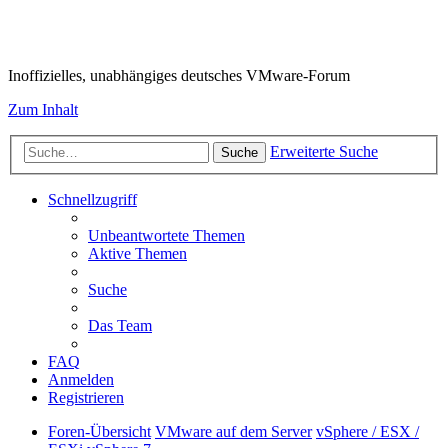
VMware-Forum
Inoffizielles, unabhängiges deutsches VMware-Forum
Zum Inhalt
Erweiterte Suche
Suche
Schnellzugriff
Unbeantwortete Themen
Aktive Themen
Suche
Das Team
FAQ
Anmelden
Registrieren
Foren-Übersicht
VMware auf dem Server
vSphere / ESX /