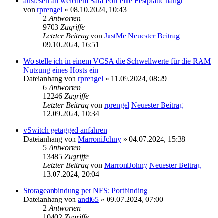
auslesen an welchem Sata Port eine Festplatte hängt
von
rprengel
» 08.10.2024, 10:43
2
Antworten
9703
Zugriffe
Letzter Beitrag
von
JustMe
Neuester Beitrag
09.10.2024, 16:51
Wo stelle ich in einem VCSA die Schwellwerte für die RAM
Nutzung eines Hosts ein
Dateianhang
von
rprengel
» 11.09.2024, 08:29
6
Antworten
12246
Zugriffe
Letzter Beitrag
von
rprengel
Neuester Beitrag
12.09.2024, 10:34
vSwitch getagged anfahren
Dateianhang
von
MarroniJohny
» 04.07.2024, 15:38
5
Antworten
13485
Zugriffe
Letzter Beitrag
von
MarroniJohny
Neuester Beitrag
13.07.2024, 20:04
Storageanbindung per NFS: Portbinding
Dateianhang
von
andi65
» 09.07.2024, 07:00
2
Antworten
10402
Zugriffe