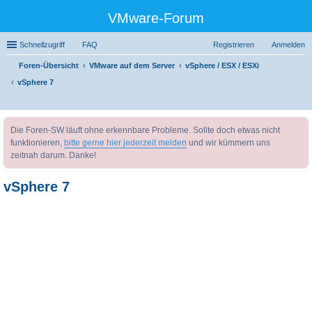
VMware-Forum
Schnellzugriff
FAQ
Registrieren
Anmelden
Foren-Übersicht
VMware auf dem Server
vSphere / ESX / ESXi
vSphere 7
uc
Die Foren-SW läuft ohne erkennbare Probleme. Sollte doch etwas nicht
he
funktionieren,
bitte gerne hier jederzeit melden
und wir kümmern uns
zeitnah darum. Danke!
vSphere 7