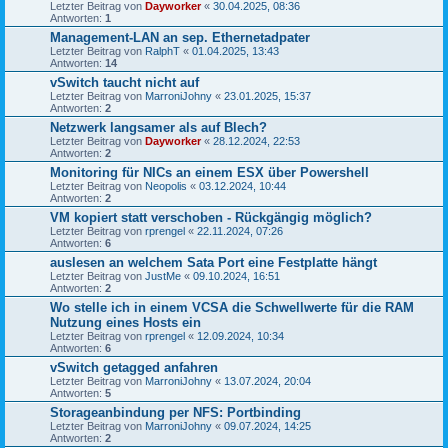
Letzter Beitrag von
Dayworker
«
30.04.2025, 08:36
Antworten:
1
Management-LAN an sep. Ethernetadpater
Letzter Beitrag von
RalphT
«
01.04.2025, 13:43
Antworten:
14
vSwitch taucht nicht auf
Letzter Beitrag von
MarroniJohny
«
23.01.2025, 15:37
Antworten:
2
Netzwerk langsamer als auf Blech?
Letzter Beitrag von
Dayworker
«
28.12.2024, 22:53
Antworten:
2
Monitoring für NICs an einem ESX über Powershell
Letzter Beitrag von
Neopolis
«
03.12.2024, 10:44
Antworten:
2
VM kopiert statt verschoben - Rückgängig möglich?
Letzter Beitrag von
rprengel
«
22.11.2024, 07:26
Antworten:
6
auslesen an welchem Sata Port eine Festplatte hängt
Letzter Beitrag von
JustMe
«
09.10.2024, 16:51
Antworten:
2
Wo stelle ich in einem VCSA die Schwellwerte für die RAM
Nutzung eines Hosts ein
Letzter Beitrag von
rprengel
«
12.09.2024, 10:34
Antworten:
6
vSwitch getagged anfahren
Letzter Beitrag von
MarroniJohny
«
13.07.2024, 20:04
Antworten:
5
Storageanbindung per NFS: Portbinding
Letzter Beitrag von
MarroniJohny
«
09.07.2024, 14:25
Antworten:
2