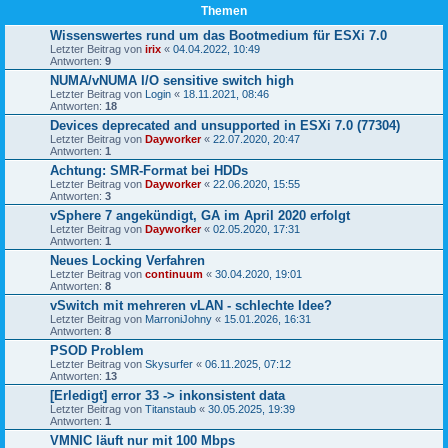
Themen
Wissenswertes rund um das Bootmedium für ESXi 7.0
Letzter Beitrag von
irix
«
04.04.2022, 10:49
Antworten:
9
NUMA/vNUMA I/O sensitive switch high
Letzter Beitrag von
Login
«
18.11.2021, 08:46
Antworten:
18
Devices deprecated and unsupported in ESXi 7.0 (77304)
Letzter Beitrag von
Dayworker
«
22.07.2020, 20:47
Antworten:
1
Achtung: SMR-Format bei HDDs
Letzter Beitrag von
Dayworker
«
22.06.2020, 15:55
Antworten:
3
vSphere 7 angekündigt, GA im April 2020 erfolgt
Letzter Beitrag von
Dayworker
«
02.05.2020, 17:31
Antworten:
1
Neues Locking Verfahren
Letzter Beitrag von
continuum
«
30.04.2020, 19:01
Antworten:
8
vSwitch mit mehreren vLAN - schlechte Idee?
Letzter Beitrag von
MarroniJohny
«
15.01.2026, 16:31
Antworten:
8
PSOD Problem
Letzter Beitrag von
Skysurfer
«
06.11.2025, 07:12
Antworten:
13
[Erledigt] error 33 -> inkonsistent data
Letzter Beitrag von
Titanstaub
«
30.05.2025, 19:39
Antworten:
1
VMNIC läuft nur mit 100 Mbps