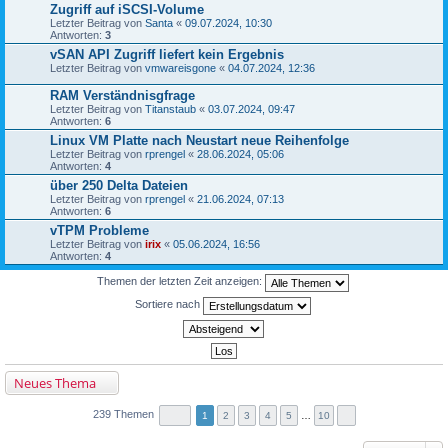
Zugriff auf iSCSI-Volume
Letzter Beitrag von
Santa
«
09.07.2024, 10:30
Antworten:
3
vSAN API Zugriff liefert kein Ergebnis
Letzter Beitrag von
vmwareisgone
«
04.07.2024, 12:36
RAM Verständnisgfrage
Letzter Beitrag von
Titanstaub
«
03.07.2024, 09:47
Antworten:
6
Linux VM Platte nach Neustart neue Reihenfolge
Letzter Beitrag von
rprengel
«
28.06.2024, 05:06
Antworten:
4
über 250 Delta Dateien
Letzter Beitrag von
rprengel
«
21.06.2024, 07:13
Antworten:
6
vTPM Probleme
Letzter Beitrag von
irix
«
05.06.2024, 16:56
Antworten:
4
Themen der letzten Zeit anzeigen:
Sortiere nach
Neues Thema
239 Themen
1
2
3
4
5
…
10