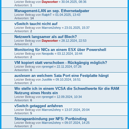
Letzter Beitrag von
Dayworker
«
30.04.2025, 08:36
Antworten:
1
Management-LAN an sep. Ethernetadpater
Letzter Beitrag von
RalphT
«
01.04.2025, 13:43
Antworten:
14
vSwitch taucht nicht auf
Letzter Beitrag von
MarroniJohny
«
23.01.2025, 15:37
Antworten:
2
Netzwerk langsamer als auf Blech?
Letzter Beitrag von
Dayworker
«
28.12.2024, 22:53
Antworten:
2
Monitoring für NICs an einem ESX über Powershell
Letzter Beitrag von
Neopolis
«
03.12.2024, 10:44
Antworten:
2
VM kopiert statt verschoben - Rückgängig möglich?
Letzter Beitrag von
rprengel
«
22.11.2024, 07:26
Antworten:
6
auslesen an welchem Sata Port eine Festplatte hängt
Letzter Beitrag von
JustMe
«
09.10.2024, 16:51
Antworten:
2
Wo stelle ich in einem VCSA die Schwellwerte für die RAM
Nutzung eines Hosts ein
Letzter Beitrag von
rprengel
«
12.09.2024, 10:34
Antworten:
6
vSwitch getagged anfahren
Letzter Beitrag von
MarroniJohny
«
13.07.2024, 20:04
Antworten:
5
Storageanbindung per NFS: Portbinding
Letzter Beitrag von
MarroniJohny
«
09.07.2024, 14:25
Antworten:
2