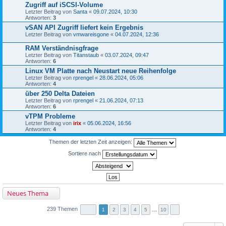
Zugriff auf iSCSI-Volume
Letzter Beitrag von
Santa
«
09.07.2024, 10:30
Antworten:
3
vSAN API Zugriff liefert kein Ergebnis
Letzter Beitrag von
vmwareisgone
«
04.07.2024, 12:36
RAM Verständnisgfrage
Letzter Beitrag von
Titanstaub
«
03.07.2024, 09:47
Antworten:
6
Linux VM Platte nach Neustart neue Reihenfolge
Letzter Beitrag von
rprengel
«
28.06.2024, 05:06
Antworten:
4
über 250 Delta Dateien
Letzter Beitrag von
rprengel
«
21.06.2024, 07:13
Antworten:
6
vTPM Probleme
Letzter Beitrag von
irix
«
05.06.2024, 16:56
Antworten:
4
Themen der letzten Zeit anzeigen:
Sortiere nach
Neues Thema
239 Themen
1
2
3
4
5
…
10