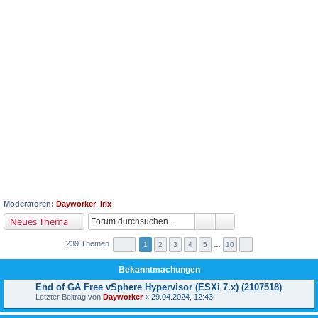
Moderatoren:
Dayworker
,
irix
Neues Thema
239 Themen
1
2
3
4
5
…
10
Bekanntmachungen
End of GA Free vSphere Hypervisor (ESXi 7.x) (2107518)
Letzter Beitrag von
Dayworker
«
29.04.2024, 12:43