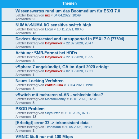
Themen
Wissenswertes rund um das Bootmedium für ESXi 7.0
Letzter Beitrag von
irix
«
04.04.2022, 10:49
Antworten:
9
NUMA/vNUMA I/O sensitive switch high
Letzter Beitrag von
Login
«
18.11.2021, 08:46
Antworten:
18
Devices deprecated and unsupported in ESXi 7.0 (77304)
Letzter Beitrag von
Dayworker
«
22.07.2020, 20:47
Antworten:
1
Achtung: SMR-Format bei HDDs
Letzter Beitrag von
Dayworker
«
22.06.2020, 15:55
Antworten:
3
vSphere 7 angekündigt, GA im April 2020 erfolgt
Letzter Beitrag von
Dayworker
«
02.05.2020, 17:31
Antworten:
1
Neues Locking Verfahren
Letzter Beitrag von
continuum
«
30.04.2020, 19:01
Antworten:
8
vSwitch mit mehreren vLAN - schlechte Idee?
Letzter Beitrag von
MarroniJohny
«
15.01.2026, 16:31
Antworten:
8
PSOD Problem
Letzter Beitrag von
Skysurfer
«
06.11.2025, 07:12
Antworten:
13
[Erledigt] error 33 -> inkonsistent data
Letzter Beitrag von
Titanstaub
«
30.05.2025, 19:39
Antworten:
1
VMNIC läuft nur mit 100 Mbps