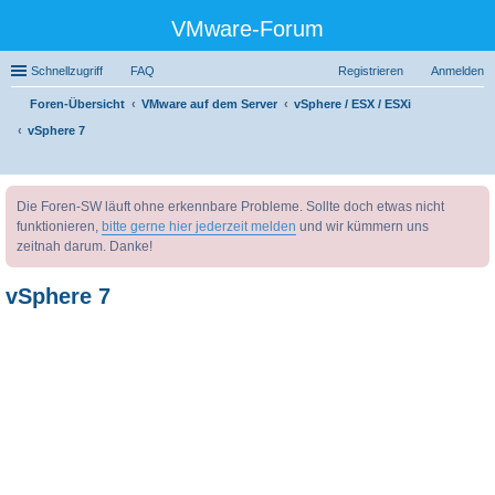
VMware-Forum
Schnellzugriff
FAQ
Registrieren
Anmelden
Foren-Übersicht
VMware auf dem Server
vSphere / ESX / ESXi
vSphere 7
uc
Die Foren-SW läuft ohne erkennbare Probleme. Sollte doch etwas nicht
he
funktionieren,
bitte gerne hier jederzeit melden
und wir kümmern uns
zeitnah darum. Danke!
vSphere 7