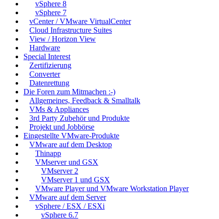
vSphere 8
vSphere 7
vCenter / VMware VirtualCenter
Cloud Infrastructure Suites
View / Horizon View
Hardware
Special Interest
Zertifizierung
Converter
Datenrettung
Die Foren zum Mitmachen :-)
Allgemeines, Feedback & Smalltalk
VMs & Appliances
3rd Party Zubehör und Produkte
Projekt und Jobbörse
Eingestellte VMware-Produkte
VMware auf dem Desktop
Thinapp
VMserver und GSX
VMserver 2
VMserver 1 und GSX
VMware Player und VMware Workstation Player
VMware auf dem Server
vSphere / ESX / ESXi
vSphere 6.7