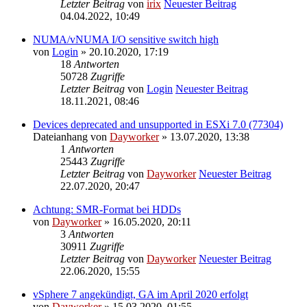
Letzter Beitrag
von
irix
Neuester Beitrag
04.04.2022, 10:49
NUMA/vNUMA I/O sensitive switch high
von
Login
» 20.10.2020, 17:19
18
Antworten
50728
Zugriffe
Letzter Beitrag
von
Login
Neuester Beitrag
18.11.2021, 08:46
Devices deprecated and unsupported in ESXi 7.0 (77304)
Dateianhang
von
Dayworker
» 13.07.2020, 13:38
1
Antworten
25443
Zugriffe
Letzter Beitrag
von
Dayworker
Neuester Beitrag
22.07.2020, 20:47
Achtung: SMR-Format bei HDDs
von
Dayworker
» 16.05.2020, 20:11
3
Antworten
30911
Zugriffe
Letzter Beitrag
von
Dayworker
Neuester Beitrag
22.06.2020, 15:55
vSphere 7 angekündigt, GA im April 2020 erfolgt
von
Dayworker
» 15.03.2020, 01:55