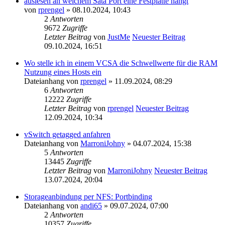
auslesen an welchem Sata Port eine Festplatte hängt
von
rprengel
» 08.10.2024, 10:43
2
Antworten
9672
Zugriffe
Letzter Beitrag
von
JustMe
Neuester Beitrag
09.10.2024, 16:51
Wo stelle ich in einem VCSA die Schwellwerte für die RAM
Nutzung eines Hosts ein
Dateianhang
von
rprengel
» 11.09.2024, 08:29
6
Antworten
12222
Zugriffe
Letzter Beitrag
von
rprengel
Neuester Beitrag
12.09.2024, 10:34
vSwitch getagged anfahren
Dateianhang
von
MarroniJohny
» 04.07.2024, 15:38
5
Antworten
13445
Zugriffe
Letzter Beitrag
von
MarroniJohny
Neuester Beitrag
13.07.2024, 20:04
Storageanbindung per NFS: Portbinding
Dateianhang
von
andi65
» 09.07.2024, 07:00
2
Antworten
10357
Zugriffe