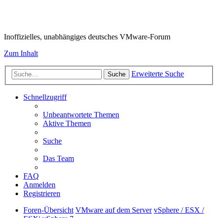
VMware-Forum
Inoffizielles, unabhängiges deutsches VMware-Forum
Zum Inhalt
Erweiterte Suche
Suche
Schnellzugriff
Unbeantwortete Themen
Aktive Themen
Suche
Das Team
FAQ
Anmelden
Registrieren
Foren-Übersicht
VMware auf dem Server
vSphere / ESX /