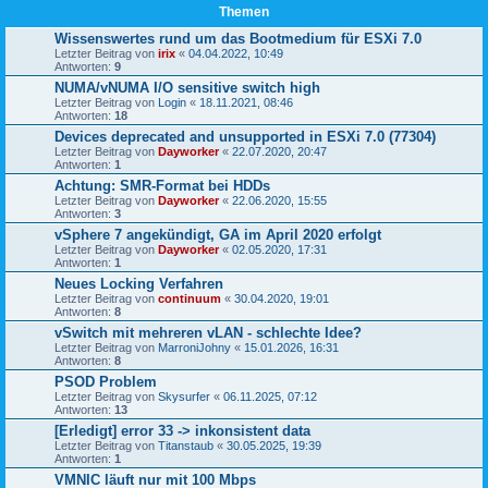
Themen
Wissenswertes rund um das Bootmedium für ESXi 7.0
Letzter Beitrag von
irix
«
04.04.2022, 10:49
Antworten:
9
NUMA/vNUMA I/O sensitive switch high
Letzter Beitrag von
Login
«
18.11.2021, 08:46
Antworten:
18
Devices deprecated and unsupported in ESXi 7.0 (77304)
Letzter Beitrag von
Dayworker
«
22.07.2020, 20:47
Antworten:
1
Achtung: SMR-Format bei HDDs
Letzter Beitrag von
Dayworker
«
22.06.2020, 15:55
Antworten:
3
vSphere 7 angekündigt, GA im April 2020 erfolgt
Letzter Beitrag von
Dayworker
«
02.05.2020, 17:31
Antworten:
1
Neues Locking Verfahren
Letzter Beitrag von
continuum
«
30.04.2020, 19:01
Antworten:
8
vSwitch mit mehreren vLAN - schlechte Idee?
Letzter Beitrag von
MarroniJohny
«
15.01.2026, 16:31
Antworten:
8
PSOD Problem
Letzter Beitrag von
Skysurfer
«
06.11.2025, 07:12
Antworten:
13
[Erledigt] error 33 -> inkonsistent data
Letzter Beitrag von
Titanstaub
«
30.05.2025, 19:39
Antworten:
1
VMNIC läuft nur mit 100 Mbps