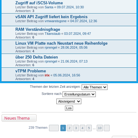
Zugriff auf iSCSI-Volume
Letzter Beitrag von
Santa
«
09.07.2024, 10:30
Antworten:
3
vSAN API Zugriff liefert kein Ergebnis
Letzter Beitrag von
vmwareisgone
«
04.07.2024, 12:36
RAM Verständnisgfrage
Letzter Beitrag von
Titanstaub
«
03.07.2024, 09:47
Antworten:
6
Linux VM Platte nach Neustart neue Reihenfolge
Letzter Beitrag von
rprengel
«
28.06.2024, 05:06
Antworten:
4
über 250 Delta Dateien
Letzter Beitrag von
rprengel
«
21.06.2024, 07:13
Antworten:
6
vTPM Probleme
Letzter Beitrag von
irix
«
05.06.2024, 16:56
Antworten:
4
Themen der letzten Zeit anzeigen:
Sortiere nach
Neues Thema
239 Themen
1
2
3
4
5
…
10