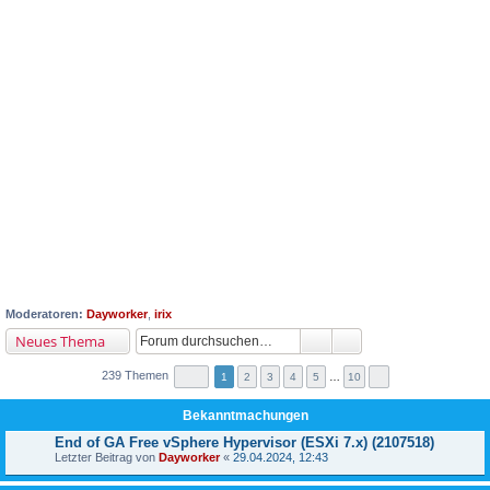
Moderatoren:
Dayworker
,
irix
Neues Thema
239 Themen
1
2
3
4
5
…
10
Bekanntmachungen
End of GA Free vSphere Hypervisor (ESXi 7.x) (2107518)
Letzter Beitrag von
Dayworker
«
29.04.2024, 12:43