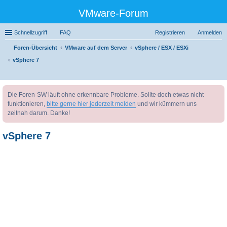
VMware-Forum
Schnellzugriff
FAQ
Registrieren
Anmelden
Foren-Übersicht
VMware auf dem Server
vSphere / ESX / ESXi
vSphere 7
uc
Die Foren-SW läuft ohne erkennbare Probleme. Sollte doch etwas nicht
he
funktionieren,
bitte gerne hier jederzeit melden
und wir kümmern uns
zeitnah darum. Danke!
vSphere 7