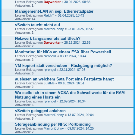
Letzter Beitrag von
Dayworker
«
30.04.2025, 08:36
Antworten:
1
Management-LAN an sep. Ethernetadpater
Letzter Beitrag von
RalphT
«
01.04.2025, 13:43
Antworten:
14
vSwitch taucht nicht auf
Letzter Beitrag von
MarroniJohny
«
23.01.2025, 15:37
Antworten:
2
Netzwerk langsamer als auf Blech?
Letzter Beitrag von
Dayworker
«
28.12.2024, 22:53
Antworten:
2
Monitoring für NICs an einem ESX über Powershell
Letzter Beitrag von
Neopolis
«
03.12.2024, 10:44
Antworten:
2
VM kopiert statt verschoben - Rückgängig möglich?
Letzter Beitrag von
rprengel
«
22.11.2024, 07:26
Antworten:
6
auslesen an welchem Sata Port eine Festplatte hängt
Letzter Beitrag von
JustMe
«
09.10.2024, 16:51
Antworten:
2
Wo stelle ich in einem VCSA die Schwellwerte für die RAM
Nutzung eines Hosts ein
Letzter Beitrag von
rprengel
«
12.09.2024, 10:34
Antworten:
6
vSwitch getagged anfahren
Letzter Beitrag von
MarroniJohny
«
13.07.2024, 20:04
Antworten:
5
Storageanbindung per NFS: Portbinding
Letzter Beitrag von
MarroniJohny
«
09.07.2024, 14:25
Antworten:
2