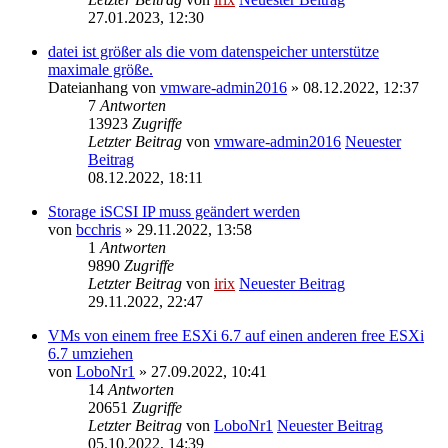
27.01.2023, 12:30
datei ist größer als die vom datenspeicher unterstütze
maximale größe.
Dateianhang
von
vmware-admin2016
» 08.12.2022, 12:37
7
Antworten
13923
Zugriffe
Letzter Beitrag
von
vmware-admin2016
Neuester
Beitrag
08.12.2022, 18:11
Storage iSCSI IP muss geändert werden
von
bcchris
» 29.11.2022, 13:58
1
Antworten
9890
Zugriffe
Letzter Beitrag
von
irix
Neuester Beitrag
29.11.2022, 22:47
VMs von einem free ESXi 6.7 auf einen anderen free ESXi
6.7 umziehen
von
LoboNr1
» 27.09.2022, 10:41
14
Antworten
20651
Zugriffe
Letzter Beitrag
von
LoboNr1
Neuester Beitrag
05.10.2022, 14:39