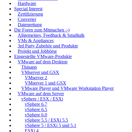
Hardware
Special Interest
Zertifizierung
Converter
Datenrettung
Die Foren zum Mitmachen :-)
Allgemeines, Feedback & Smalltalk
VMs & Appliances
3rd Party Zubehör und Produkte
Projekt und Jobbörse
Eingestellte VMware-Produkte
VMware auf dem Desktop
Thinapp
VMserver und GSX
VMserver 2
VMserver 1 und GSX
VMware Player und VMware Workstation Player
VMware auf dem Server
vSphere / ESX / ESXi
vSphere 6.7
vSphere 6.5
vSphere 6.0
vSphere 5.5 / ESXi 5.5
vSphere 5 / ESXi 5 und 5.1
ESXi 4