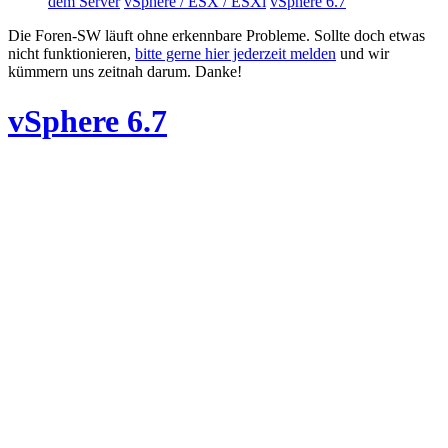
dem Server
vSphere / ESX / ESXi
vSphere 6.7
Die Foren-SW läuft ohne erkennbare Probleme. Sollte doch etwas
nicht funktionieren,
bitte gerne hier jederzeit melden
und wir
kümmern uns zeitnah darum. Danke!
vSphere 6.7