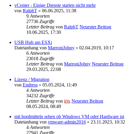
vCenter - Einige Dienste starten nicht mehr
von
RalphT
» 06.06.2025, 11:38
9
Antworten
27736
Zugriffe
Letzter Beitrag
von
RalphT
Neuester Beitrag
10.06.2025, 17:30
USB Hub am ESXi
Dateianhang
von
MarroniJohny
» 02.04.2019, 10:17
6
Antworten
23018
Zugriffe
Letzter Beitrag
von
MarroniJohny
Neuester Beitrag
29.03.2025, 22:08
Lizenz / Migration
von
Endress
» 05.05.2024, 11:49
4
Antworten
34232
Zugriffe
Letzter Beitrag
von
irix
Neuester Beitrag
08.05.2024, 08:49
mit bordmitteln sehen ob Windows VM oder Hardware ist
Dateianhang
von
vmware-admin2016
» 23.11.2023, 10:32
4
Antworten
27941
Zugriffe