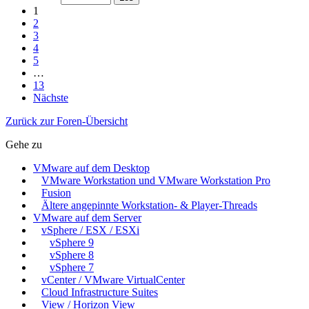
1
2
3
4
5
…
13
Nächste
Zurück zur Foren-Übersicht
Gehe zu
VMware auf dem Desktop
VMware Workstation und VMware Workstation Pro
Fusion
Ältere angepinnte Workstation- & Player-Threads
VMware auf dem Server
vSphere / ESX / ESXi
vSphere 9
vSphere 8
vSphere 7
vCenter / VMware VirtualCenter
Cloud Infrastructure Suites
View / Horizon View