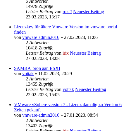
5
Antworten
14979
Zugriffe
Letzter Beitrag
von
rok°!
Neuester Beitrag
23.03.2023, 13:17
Lizenzkey für ältere Vmware Version im vmware portal
finden
von
vmware-admin2016
» 27.02.2023, 11:06
2
Antworten
10418
Zugriffe
Letzter Beitrag
von
irix
Neuester Beitrag
27.02.2023, 13:08
SAMBA-bron aan ESXI
von
vottak
» 11.02.2023, 20:29
2
Antworten
13455
Zugriffe
Letzter Beitrag
von
vottak
Neuester Beitrag
22.02.2023, 15:05
VMware vSphere version 7 - Lizenz damalig zu Version 6
Zeiten gekauft
von
vmware-admin2016
» 27.01.2023, 08:54
2
Antworten
13402
Zugriffe
Letzter Beitrag
von
irix
Neuester Beitrag