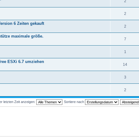
2
2
ersion 6 Zeiten gekauft
2
rstütze maximale größe.
7
1
free ESXi 6.7 umziehen
14
3
2
 letzten Zeit anzeigen:
Sortiere nach