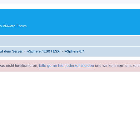
ches VMware-Forum
uf dem Server
vSphere / ESX / ESXi
vSphere 6.7
as nicht funktionieren,
bitte gerne hier jederzeit melden
und wir kümmern uns zeit