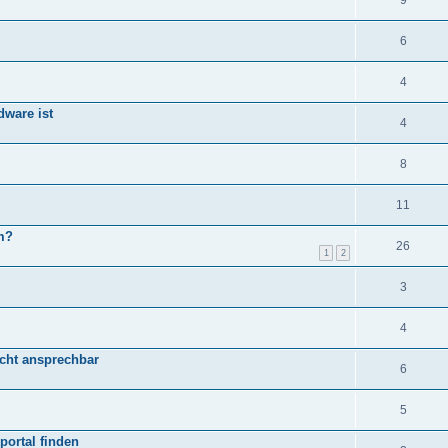
9
6
4
ware ist
4
8
11
m?
26
1
2
3
4
nicht ansprechbar
6
5
portal finden