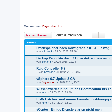
Moderatoren:
Dayworker
,
irix
Neues Thema
THEMEN
Datenspeicher nach Downgrade 7.01 -> 6.7 weg
von
Wirrkopf
» 23.04.2022, 15:46
Backup Produkte die 6.7 Unterstützen bzw nicht
von
Stefan.r
» 27.05.2018, 12:08
Raid Controller 6.7
von
Mycroft2K
» 19.04.2019, 00:50
D
a
vSphere 6.7 Update 2 GA
t
von
Dayworker
» 06.04.2019, 15:20
e
i
Wissenswertes rund um das Bootmedium bis ES
a
von
n
~thc
» 03.03.2015, 19:40
h
a
ESXi Patches sind immer kumulativ (abhängig v. 
n
von
~thc
» 08.07.2014, 12:01
g
vCenter - Einige Dienste starten nicht mehr