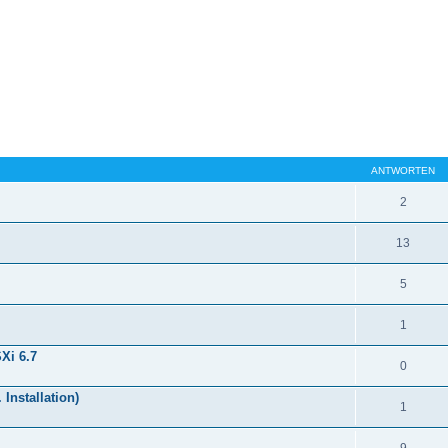
ANTWORTEN
2
13
5
1
Xi 6.7
0
Installation)
1