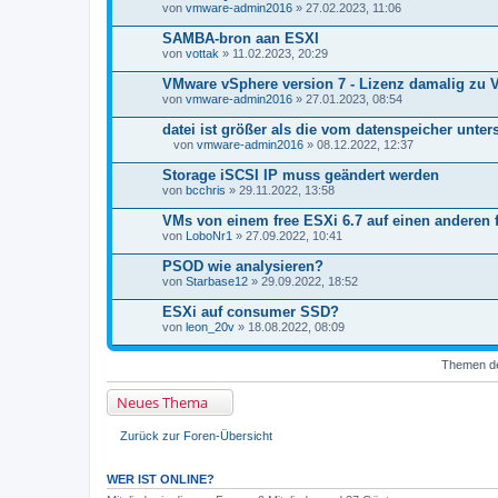
von
n
vmware-admin2016
» 27.02.2023, 11:06
h
a
SAMBA-bron aan ESXI
n
von
vottak
» 11.02.2023, 20:29
g
VMware vSphere version 7 - Lizenz damalig zu V
von
vmware-admin2016
» 27.01.2023, 08:54
datei ist größer als die vom datenspeicher unte
von
vmware-admin2016
» 08.12.2022, 12:37
D
a
Storage iSCSI IP muss geändert werden
t
von
bcchris
» 29.11.2022, 13:58
e
i
VMs von einem free ESXi 6.7 auf einen anderen 
a
von
n
LoboNr1
» 27.09.2022, 10:41
h
a
PSOD wie analysieren?
n
von
Starbase12
» 29.09.2022, 18:52
g
ESXi auf consumer SSD?
von
leon_20v
» 18.08.2022, 08:09
Themen der
Neues Thema
Zurück zur Foren-Übersicht
WER IST ONLINE?