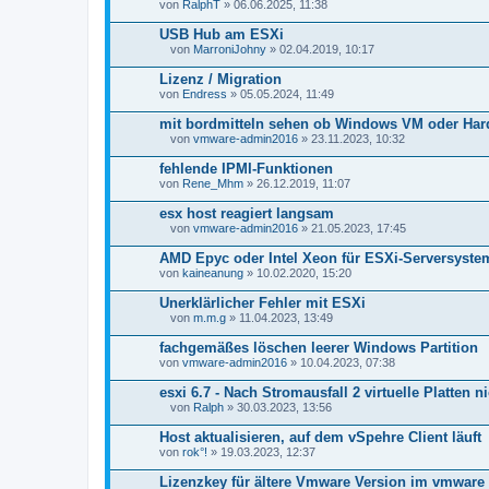
von
RalphT
» 06.06.2025, 11:38
USB Hub am ESXi
von
MarroniJohny
» 02.04.2019, 10:17
D
a
Lizenz / Migration
t
von
Endress
» 05.05.2024, 11:49
e
i
mit bordmitteln sehen ob Windows VM oder Hard
a
n
von
vmware-admin2016
» 23.11.2023, 10:32
D
h
a
a
fehlende IPMI-Funktionen
t
n
von
Rene_Mhm
» 26.12.2019, 11:07
e
g
i
esx host reagiert langsam
a
n
von
vmware-admin2016
» 21.05.2023, 17:45
D
h
a
a
AMD Epyc oder Intel Xeon für ESXi-Serversyste
t
n
von
kaineanung
» 10.02.2020, 15:20
e
g
i
Unerklärlicher Fehler mit ESXi
a
n
von
m.m.g
» 11.04.2023, 13:49
D
h
a
a
fachgemäßes löschen leerer Windows Partition
t
n
von
vmware-admin2016
» 10.04.2023, 07:38
e
g
i
esxi 6.7 - Nach Stromausfall 2 virtuelle Platten 
a
n
von
Ralph
» 30.03.2023, 13:56
D
h
a
a
Host aktualisieren, auf dem vSpehre Client läuft
t
n
von
rok°!
» 19.03.2023, 12:37
e
g
i
Lizenzkey für ältere Vmware Version im vmware 
a