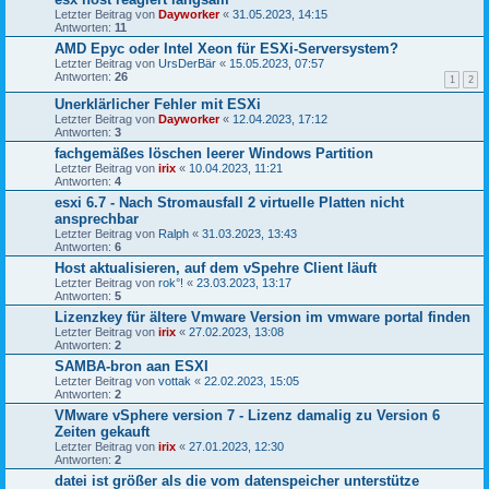
Letzter Beitrag von
Dayworker
«
31.05.2023, 14:15
Antworten:
11
AMD Epyc oder Intel Xeon für ESXi-Serversystem?
Letzter Beitrag von
UrsDerBär
«
15.05.2023, 07:57
Antworten:
26
1
2
Unerklärlicher Fehler mit ESXi
Letzter Beitrag von
Dayworker
«
12.04.2023, 17:12
Antworten:
3
fachgemäßes löschen leerer Windows Partition
Letzter Beitrag von
irix
«
10.04.2023, 11:21
Antworten:
4
esxi 6.7 - Nach Stromausfall 2 virtuelle Platten nicht
ansprechbar
Letzter Beitrag von
Ralph
«
31.03.2023, 13:43
Antworten:
6
Host aktualisieren, auf dem vSpehre Client läuft
Letzter Beitrag von
rok°!
«
23.03.2023, 13:17
Antworten:
5
Lizenzkey für ältere Vmware Version im vmware portal finden
Letzter Beitrag von
irix
«
27.02.2023, 13:08
Antworten:
2
SAMBA-bron aan ESXI
Letzter Beitrag von
vottak
«
22.02.2023, 15:05
Antworten:
2
VMware vSphere version 7 - Lizenz damalig zu Version 6
Zeiten gekauft
Letzter Beitrag von
irix
«
27.01.2023, 12:30
Antworten:
2
datei ist größer als die vom datenspeicher unterstütze