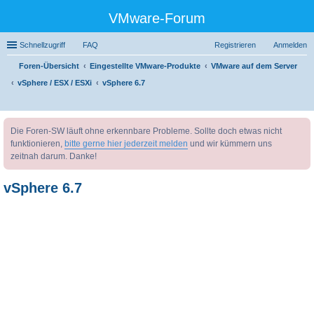
VMware-Forum
Schnellzugriff
FAQ
Registrieren
Anmelden
Foren-Übersicht
Eingestellte VMware-Produkte
VMware auf dem Server
vSphere / ESX / ESXi
vSphere 6.7
uc
Die Foren-SW läuft ohne erkennbare Probleme. Sollte doch etwas nicht
he
funktionieren,
bitte gerne hier jederzeit melden
und wir kümmern uns
zeitnah darum. Danke!
vSphere 6.7