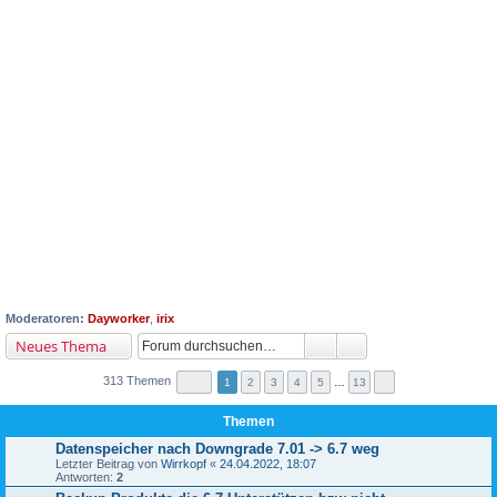
Moderatoren:
Dayworker
,
irix
Neues Thema
313 Themen
1
2
3
4
5
…
13
Themen
Datenspeicher nach Downgrade 7.01 -> 6.7 weg
Letzter Beitrag von
Wirrkopf
«
24.04.2022, 18:07
Antworten:
2