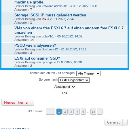
maximale größe.
Letzter Beitrag von
vmware-admin2016
«
08.12.2022, 18:11
Antworten:
7
Storage iSCSI IP muss geändert werden
Letzter Beitrag von
irix
«
29.11.2022, 22:47
Antworten:
1
VMs von einem free ESXi 6.7 auf einen anderen free ESXi 6.7
umziehen
Letzter Beitrag von
LoboNr1
«
05.10.2022, 14:39
Antworten:
14
PSOD wie analysieren?
Letzter Beitrag von
Starbase12
«
01.10.2022, 17:11
Antworten:
3
ESXi auf consumer SSD?
Letzter Beitrag von
rprengel
«
19.08.2022, 06:30
Antworten:
2
Themen der letzten Zeit anzeigen:
Sortiere nach
Neues Thema
313 Themen
1
2
3
4
5
…
13
Gehe zu
WER IST ONLINE?