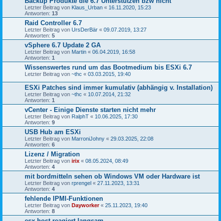
Backup Produkte die 6.7 Unterstützen bzw nicht
Letzter Beitrag von
Klaus_Urban
«
16.11.2020, 15:23
Antworten:
13
Raid Controller 6.7
Letzter Beitrag von
UrsDerBär
«
09.07.2019, 13:27
Antworten:
5
vSphere 6.7 Update 2 GA
Letzter Beitrag von
Martin
«
06.04.2019, 16:58
Antworten:
1
Wissenswertes rund um das Bootmedium bis ESXi 6.7
Letzter Beitrag von
~thc
«
03.03.2015, 19:40
ESXi Patches sind immer kumulativ (abhängig v. Installation)
Letzter Beitrag von
~thc
«
10.07.2014, 21:32
Antworten:
1
vCenter - Einige Dienste starten nicht mehr
Letzter Beitrag von
RalphT
«
10.06.2025, 17:30
Antworten:
9
USB Hub am ESXi
Letzter Beitrag von
MarroniJohny
«
29.03.2025, 22:08
Antworten:
6
Lizenz / Migration
Letzter Beitrag von
irix
«
08.05.2024, 08:49
Antworten:
4
mit bordmitteln sehen ob Windows VM oder Hardware ist
Letzter Beitrag von
rprengel
«
27.11.2023, 13:31
Antworten:
4
fehlende IPMI-Funktionen
Letzter Beitrag von
Dayworker
«
25.11.2023, 19:40
Antworten:
8
esx host reagiert langsam