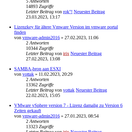
5
Antworten
14893
Zugriffe
Letzter Beitrag
von
rok°!
Neuester Beitrag
23.03.2023, 13:17
Lizenzkey für ältere Vmware Version im vmware portal
finden
von
vmware-admin2016
» 27.02.2023, 11:06
2
Antworten
10344
Zugriffe
Letzter Beitrag
von
irix
Neuester Beitrag
27.02.2023, 13:08
SAMBA-bron aan ESXI
von
vottak
» 11.02.2023, 20:29
2
Antworten
13362
Zugriffe
Letzter Beitrag
von
vottak
Neuester Beitrag
22.02.2023, 15:05
VMware vSphere version 7 - Lizenz damalig zu Version 6
Zeiten gekauft
von
vmware-admin2016
» 27.01.2023, 08:54
2
Antworten
13323
Zugriffe
Letzter Beitrag
von
irix
Neuester Beitrag