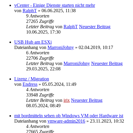
vCenter - Einige Dienste starten nicht mehr
von
RalphT
» 06.06.2025, 11:38
9
Antworten
27265
Zugriffe
Letzter Beitrag
von
RalphT
Neuester Beitrag
10.06.2025, 17:30
USB Hub am ESXi
Dateianhang
von
MarroniJohny
» 02.04.2019, 10:17
6
Antworten
22706
Zugriffe
Letzter Beitrag
von
MarroniJohny
Neuester Beitrag
29.03.2025, 22:08
Lizenz / Migration
von
Endress
» 05.05.2024, 11:49
4
Antworten
33948
Zugriffe
Letzter Beitrag
von
irix
Neuester Beitrag
08.05.2024, 08:49
mit bordmitteln sehen ob Windows VM oder Hardware ist
Dateianhang
von
vmware-admin2016
» 23.11.2023, 10:32
4
Antworten
27665
Zugriffe