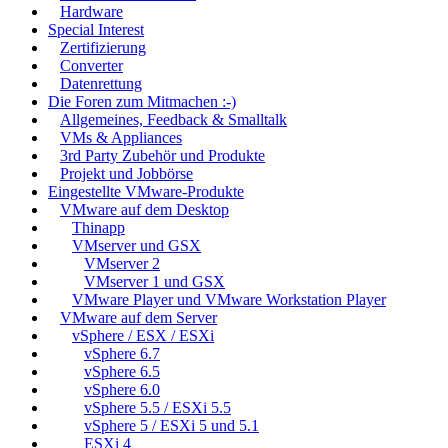
Hardware
Special Interest
Zertifizierung
Converter
Datenrettung
Die Foren zum Mitmachen :-)
Allgemeines, Feedback & Smalltalk
VMs & Appliances
3rd Party Zubehör und Produkte
Projekt und Jobbörse
Eingestellte VMware-Produkte
VMware auf dem Desktop
Thinapp
VMserver und GSX
VMserver 2
VMserver 1 und GSX
VMware Player und VMware Workstation Player
VMware auf dem Server
vSphere / ESX / ESXi
vSphere 6.7
vSphere 6.5
vSphere 6.0
vSphere 5.5 / ESXi 5.5
vSphere 5 / ESXi 5 und 5.1
ESXi 4