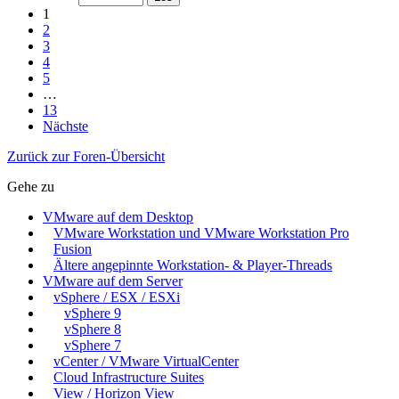
1
2
3
4
5
…
13
Nächste
Zurück zur Foren-Übersicht
Gehe zu
VMware auf dem Desktop
VMware Workstation und VMware Workstation Pro
Fusion
Ältere angepinnte Workstation- & Player-Threads
VMware auf dem Server
vSphere / ESX / ESXi
vSphere 9
vSphere 8
vSphere 7
vCenter / VMware VirtualCenter
Cloud Infrastructure Suites
View / Horizon View