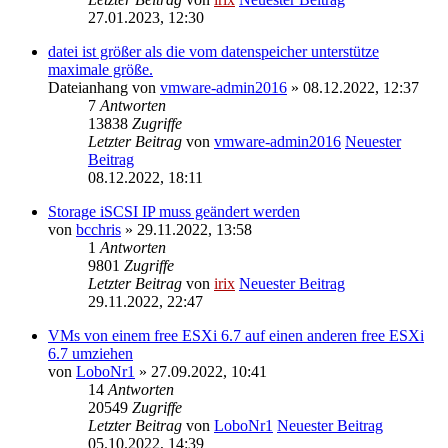
27.01.2023, 12:30
datei ist größer als die vom datenspeicher unterstütze
maximale größe.
Dateianhang
von
vmware-admin2016
» 08.12.2022, 12:37
7
Antworten
13838
Zugriffe
Letzter Beitrag
von
vmware-admin2016
Neuester
Beitrag
08.12.2022, 18:11
Storage iSCSI IP muss geändert werden
von
bcchris
» 29.11.2022, 13:58
1
Antworten
9801
Zugriffe
Letzter Beitrag
von
irix
Neuester Beitrag
29.11.2022, 22:47
VMs von einem free ESXi 6.7 auf einen anderen free ESXi
6.7 umziehen
von
LoboNr1
» 27.09.2022, 10:41
14
Antworten
20549
Zugriffe
Letzter Beitrag
von
LoboNr1
Neuester Beitrag
05.10.2022, 14:39