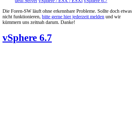
dem Server
vSphere / ESX / ESXi
vSphere 6.7
Die Foren-SW läuft ohne erkennbare Probleme. Sollte doch etwas
nicht funktionieren,
bitte gerne hier jederzeit melden
und wir
kümmern uns zeitnah darum. Danke!
vSphere 6.7