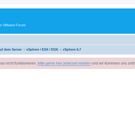
ches VMware-Forum
uf dem Server
vSphere / ESX / ESXi
vSphere 6.7
as nicht funktionieren,
bitte gerne hier jederzeit melden
und wir kümmern uns zeit