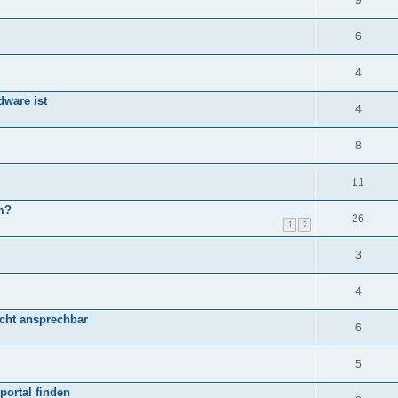
9
6
4
ware ist
4
8
11
m?
26
1
2
3
4
nicht ansprechbar
6
5
portal finden