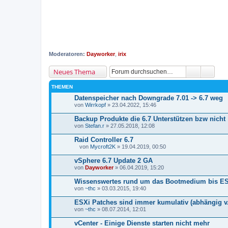
Moderatoren:
Dayworker
,
irix
Neues Thema
THEMEN
Datenspeicher nach Downgrade 7.01 -> 6.7 weg
von
Wirrkopf
» 23.04.2022, 15:46
Backup Produkte die 6.7 Unterstützen bzw nicht
von
Stefan.r
» 27.05.2018, 12:08
Raid Controller 6.7
von
Mycroft2K
» 19.04.2019, 00:50
D
a
vSphere 6.7 Update 2 GA
t
von
Dayworker
» 06.04.2019, 15:20
e
i
Wissenswertes rund um das Bootmedium bis ES
a
von
n
~thc
» 03.03.2015, 19:40
h
a
ESXi Patches sind immer kumulativ (abhängig v. 
n
von
~thc
» 08.07.2014, 12:01
g
vCenter - Einige Dienste starten nicht mehr