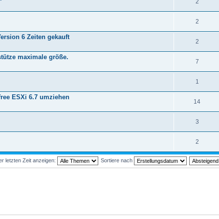
2
2
ersion 6 Zeiten gekauft
2
rstütze maximale größe.
7
1
free ESXi 6.7 umziehen
14
3
2
 letzten Zeit anzeigen:
Sortiere nach