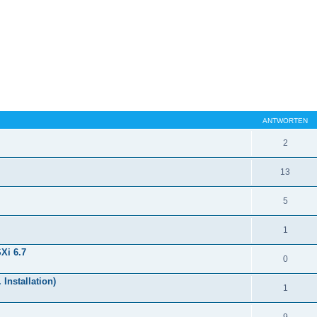
ANTWORTEN
2
13
5
1
Xi 6.7
0
Installation)
1