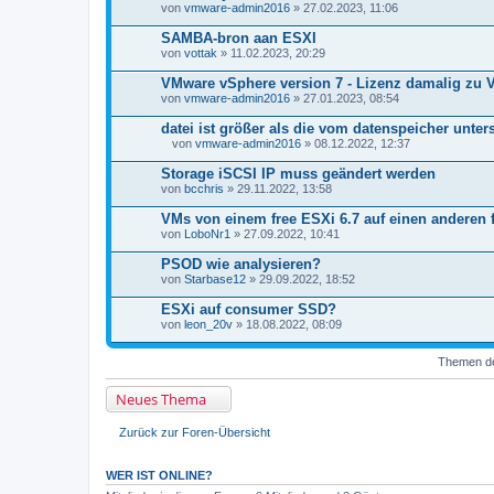
von
n
vmware-admin2016
» 27.02.2023, 11:06
h
a
SAMBA-bron aan ESXI
n
von
vottak
» 11.02.2023, 20:29
g
VMware vSphere version 7 - Lizenz damalig zu V
von
vmware-admin2016
» 27.01.2023, 08:54
datei ist größer als die vom datenspeicher unte
von
vmware-admin2016
» 08.12.2022, 12:37
D
a
Storage iSCSI IP muss geändert werden
t
von
bcchris
» 29.11.2022, 13:58
e
i
VMs von einem free ESXi 6.7 auf einen anderen 
a
von
n
LoboNr1
» 27.09.2022, 10:41
h
a
PSOD wie analysieren?
n
von
Starbase12
» 29.09.2022, 18:52
g
ESXi auf consumer SSD?
von
leon_20v
» 18.08.2022, 08:09
Themen der
Neues Thema
Zurück zur Foren-Übersicht
WER IST ONLINE?