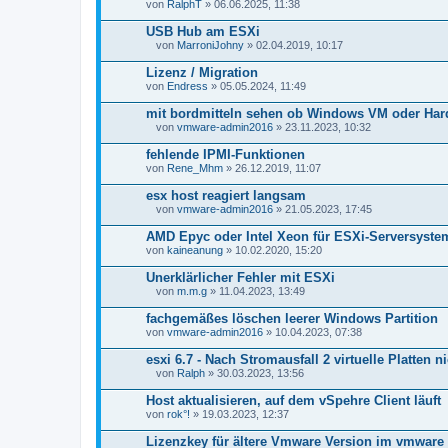
von
RalphT
» 06.06.2025, 11:38
USB Hub am ESXi
von
MarroniJohny
» 02.04.2019, 10:17
D
a
Lizenz / Migration
t
von
Endress
» 05.05.2024, 11:49
e
i
mit bordmitteln sehen ob Windows VM oder Hard
a
n
von
vmware-admin2016
» 23.11.2023, 10:32
D
h
a
a
fehlende IPMI-Funktionen
t
n
von
Rene_Mhm
» 26.12.2019, 11:07
e
g
i
esx host reagiert langsam
a
n
von
vmware-admin2016
» 21.05.2023, 17:45
D
h
a
a
AMD Epyc oder Intel Xeon für ESXi-Serversyste
t
n
von
kaineanung
» 10.02.2020, 15:20
e
g
i
Unerklärlicher Fehler mit ESXi
a
n
von
m.m.g
» 11.04.2023, 13:49
D
h
a
a
fachgemäßes löschen leerer Windows Partition
t
n
von
vmware-admin2016
» 10.04.2023, 07:38
e
g
i
esxi 6.7 - Nach Stromausfall 2 virtuelle Platten 
a
n
von
Ralph
» 30.03.2023, 13:56
D
h
a
a
Host aktualisieren, auf dem vSpehre Client läuft
t
n
von
rok°!
» 19.03.2023, 12:37
e
g
i
Lizenzkey für ältere Vmware Version im vmware 
a