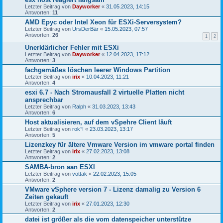
Letzter Beitrag von
Dayworker
«
31.05.2023, 14:15
Antworten:
11
AMD Epyc oder Intel Xeon für ESXi-Serversystem?
Letzter Beitrag von
UrsDerBär
«
15.05.2023, 07:57
Antworten:
26
1
2
Unerklärlicher Fehler mit ESXi
Letzter Beitrag von
Dayworker
«
12.04.2023, 17:12
Antworten:
3
fachgemäßes löschen leerer Windows Partition
Letzter Beitrag von
irix
«
10.04.2023, 11:21
Antworten:
4
esxi 6.7 - Nach Stromausfall 2 virtuelle Platten nicht
ansprechbar
Letzter Beitrag von
Ralph
«
31.03.2023, 13:43
Antworten:
6
Host aktualisieren, auf dem vSpehre Client läuft
Letzter Beitrag von
rok°!
«
23.03.2023, 13:17
Antworten:
5
Lizenzkey für ältere Vmware Version im vmware portal finden
Letzter Beitrag von
irix
«
27.02.2023, 13:08
Antworten:
2
SAMBA-bron aan ESXI
Letzter Beitrag von
vottak
«
22.02.2023, 15:05
Antworten:
2
VMware vSphere version 7 - Lizenz damalig zu Version 6
Zeiten gekauft
Letzter Beitrag von
irix
«
27.01.2023, 12:30
Antworten:
2
datei ist größer als die vom datenspeicher unterstütze