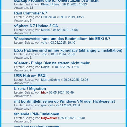
Backup Produkte die 6.7 Unterstützen bzw nicht
Letzter Beitrag von
Klaus_Urban
«
16.11.2020, 15:23
Antworten:
13
Raid Controller 6.7
Letzter Beitrag von
UrsDerBär
«
09.07.2019, 13:27
Antworten:
5
vSphere 6.7 Update 2 GA
Letzter Beitrag von
Martin
«
06.04.2019, 16:58
Antworten:
1
Wissenswertes rund um das Bootmedium bis ESXi 6.7
Letzter Beitrag von
~thc
«
03.03.2015, 19:40
ESXi Patches sind immer kumulativ (abhängig v. Installation)
Letzter Beitrag von
~thc
«
10.07.2014, 21:32
Antworten:
1
vCenter - Einige Dienste starten nicht mehr
Letzter Beitrag von
RalphT
«
10.06.2025, 17:30
Antworten:
9
USB Hub am ESXi
Letzter Beitrag von
MarroniJohny
«
29.03.2025, 22:08
Antworten:
6
Lizenz / Migration
Letzter Beitrag von
irix
«
08.05.2024, 08:49
Antworten:
4
mit bordmitteln sehen ob Windows VM oder Hardware ist
Letzter Beitrag von
rprengel
«
27.11.2023, 13:31
Antworten:
4
fehlende IPMI-Funktionen
Letzter Beitrag von
Dayworker
«
25.11.2023, 19:40
Antworten:
8
esx host reagiert langsam