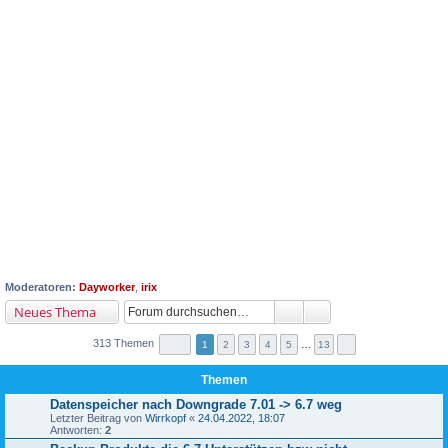
Moderatoren:
Dayworker
,
irix
Neues Thema
313 Themen
1
2
3
4
5
…
13
Themen
Datenspeicher nach Downgrade 7.01 -> 6.7 weg
Letzter Beitrag von
Wirrkopf
«
24.04.2022, 18:07
Antworten:
2