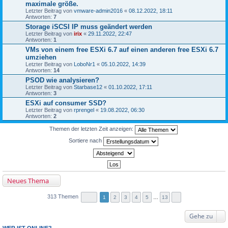
maximale größe.
Letzter Beitrag von
vmware-admin2016
«
08.12.2022, 18:11
Antworten:
7
Storage iSCSI IP muss geändert werden
Letzter Beitrag von
irix
«
29.11.2022, 22:47
Antworten:
1
VMs von einem free ESXi 6.7 auf einen anderen free ESXi 6.7
umziehen
Letzter Beitrag von
LoboNr1
«
05.10.2022, 14:39
Antworten:
14
PSOD wie analysieren?
Letzter Beitrag von
Starbase12
«
01.10.2022, 17:11
Antworten:
3
ESXi auf consumer SSD?
Letzter Beitrag von
rprengel
«
19.08.2022, 06:30
Antworten:
2
Themen der letzten Zeit anzeigen:
Sortiere nach
Neues Thema
313 Themen
1
2
3
4
5
…
13
Gehe zu
WER IST ONLINE?