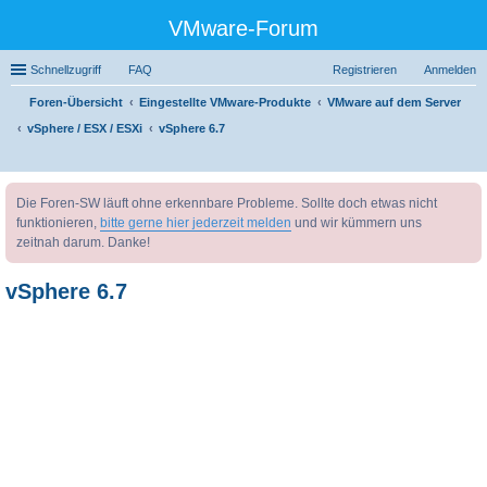
VMware-Forum
Schnellzugriff
FAQ
Registrieren
Anmelden
Foren-Übersicht
Eingestellte VMware-Produkte
VMware auf dem Server
vSphere / ESX / ESXi
vSphere 6.7
uc
Die Foren-SW läuft ohne erkennbare Probleme. Sollte doch etwas nicht
he
funktionieren,
bitte gerne hier jederzeit melden
und wir kümmern uns
zeitnah darum. Danke!
vSphere 6.7