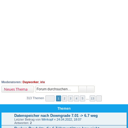
Moderatoren:
Dayworker
,
irix
Neues Thema
313 Themen
1
2
3
4
5
…
13
Themen
Datenspeicher nach Downgrade 7.01 -> 6.7 weg
Letzter Beitrag von
Wirrkopf
«
24.04.2022, 18:07
Antworten:
2