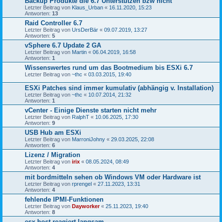
Backup Produkte die 6.7 Unterstützen bzw nicht
Letzter Beitrag von
Klaus_Urban
«
16.11.2020, 15:23
Antworten:
13
Raid Controller 6.7
Letzter Beitrag von
UrsDerBär
«
09.07.2019, 13:27
Antworten:
5
vSphere 6.7 Update 2 GA
Letzter Beitrag von
Martin
«
06.04.2019, 16:58
Antworten:
1
Wissenswertes rund um das Bootmedium bis ESXi 6.7
Letzter Beitrag von
~thc
«
03.03.2015, 19:40
ESXi Patches sind immer kumulativ (abhängig v. Installation)
Letzter Beitrag von
~thc
«
10.07.2014, 21:32
Antworten:
1
vCenter - Einige Dienste starten nicht mehr
Letzter Beitrag von
RalphT
«
10.06.2025, 17:30
Antworten:
9
USB Hub am ESXi
Letzter Beitrag von
MarroniJohny
«
29.03.2025, 22:08
Antworten:
6
Lizenz / Migration
Letzter Beitrag von
irix
«
08.05.2024, 08:49
Antworten:
4
mit bordmitteln sehen ob Windows VM oder Hardware ist
Letzter Beitrag von
rprengel
«
27.11.2023, 13:31
Antworten:
4
fehlende IPMI-Funktionen
Letzter Beitrag von
Dayworker
«
25.11.2023, 19:40
Antworten:
8
esx host reagiert langsam