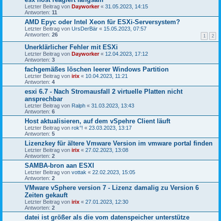
Letzter Beitrag von
Dayworker
«
31.05.2023, 14:15
Antworten:
11
AMD Epyc oder Intel Xeon für ESXi-Serversystem?
Letzter Beitrag von
UrsDerBär
«
15.05.2023, 07:57
Antworten:
26
1
2
Unerklärlicher Fehler mit ESXi
Letzter Beitrag von
Dayworker
«
12.04.2023, 17:12
Antworten:
3
fachgemäßes löschen leerer Windows Partition
Letzter Beitrag von
irix
«
10.04.2023, 11:21
Antworten:
4
esxi 6.7 - Nach Stromausfall 2 virtuelle Platten nicht
ansprechbar
Letzter Beitrag von
Ralph
«
31.03.2023, 13:43
Antworten:
6
Host aktualisieren, auf dem vSpehre Client läuft
Letzter Beitrag von
rok°!
«
23.03.2023, 13:17
Antworten:
5
Lizenzkey für ältere Vmware Version im vmware portal finden
Letzter Beitrag von
irix
«
27.02.2023, 13:08
Antworten:
2
SAMBA-bron aan ESXI
Letzter Beitrag von
vottak
«
22.02.2023, 15:05
Antworten:
2
VMware vSphere version 7 - Lizenz damalig zu Version 6
Zeiten gekauft
Letzter Beitrag von
irix
«
27.01.2023, 12:30
Antworten:
2
datei ist größer als die vom datenspeicher unterstütze