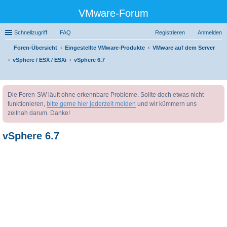
VMware-Forum
Schnellzugriff
FAQ
Registrieren
Anmelden
Foren-Übersicht
Eingestellte VMware-Produkte
VMware auf dem Server
vSphere / ESX / ESXi
vSphere 6.7
uc
Die Foren-SW läuft ohne erkennbare Probleme. Sollte doch etwas nicht
he
funktionieren,
bitte gerne hier jederzeit melden
und wir kümmern uns
zeitnah darum. Danke!
vSphere 6.7