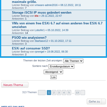
maximale größe.
Letzter Beitrag von
vmware-admin2016
«
08.12.2022, 18:11
Antworten:
7
Storage iSCSI IP muss geändert werden
Letzter Beitrag von
irix
«
29.11.2022, 22:47
Antworten:
1
VMs von einem free ESXi 6.7 auf einen anderen free ESXi 6.7
umziehen
Letzter Beitrag von
LoboNr1
«
05.10.2022, 14:39
Antworten:
14
PSOD wie analysieren?
Letzter Beitrag von
Starbase12
«
01.10.2022, 17:11
Antworten:
3
ESXi auf consumer SSD?
Letzter Beitrag von
rprengel
«
19.08.2022, 06:30
Antworten:
2
Themen der letzten Zeit anzeigen:
Sortiere nach
Neues Thema
313 Themen
1
2
3
4
5
…
13
Gehe zu
WER IST ONLINE?