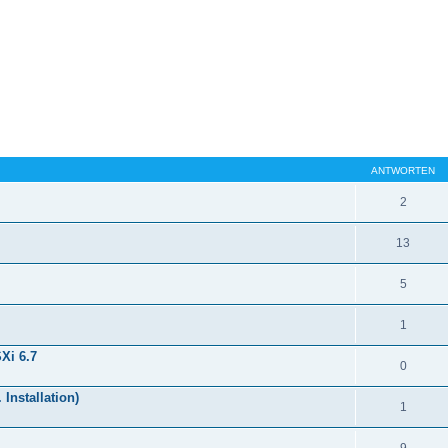
ANTWORTEN
2
13
5
1
Xi 6.7
0
Installation)
1