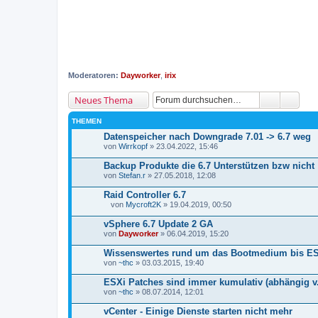
Moderatoren:
Dayworker
,
irix
Neues Thema
THEMEN
Datenspeicher nach Downgrade 7.01 -> 6.7 weg
von
Wirrkopf
» 23.04.2022, 15:46
Backup Produkte die 6.7 Unterstützen bzw nicht
von
Stefan.r
» 27.05.2018, 12:08
Raid Controller 6.7
von
Mycroft2K
» 19.04.2019, 00:50
D
a
vSphere 6.7 Update 2 GA
t
von
Dayworker
» 06.04.2019, 15:20
e
i
Wissenswertes rund um das Bootmedium bis ES
a
von
n
~thc
» 03.03.2015, 19:40
h
a
ESXi Patches sind immer kumulativ (abhängig v. 
n
von
~thc
» 08.07.2014, 12:01
g
vCenter - Einige Dienste starten nicht mehr