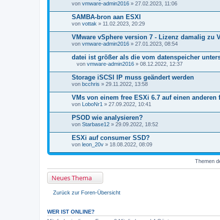
von
n
vmware-admin2016
» 27.02.2023, 11:06
h
a
SAMBA-bron aan ESXI
n
von
vottak
» 11.02.2023, 20:29
g
VMware vSphere version 7 - Lizenz damalig zu V
von
vmware-admin2016
» 27.01.2023, 08:54
datei ist größer als die vom datenspeicher unte
von
vmware-admin2016
» 08.12.2022, 12:37
D
a
Storage iSCSI IP muss geändert werden
t
von
bcchris
» 29.11.2022, 13:58
e
i
VMs von einem free ESXi 6.7 auf einen anderen 
a
von
n
LoboNr1
» 27.09.2022, 10:41
h
a
PSOD wie analysieren?
n
von
Starbase12
» 29.09.2022, 18:52
g
ESXi auf consumer SSD?
von
leon_20v
» 18.08.2022, 08:09
Themen der
Neues Thema
Zurück zur Foren-Übersicht
WER IST ONLINE?