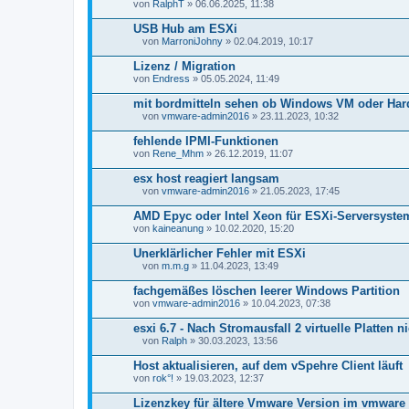
von
RalphT
» 06.06.2025, 11:38
USB Hub am ESXi
von
MarroniJohny
» 02.04.2019, 10:17
D
a
Lizenz / Migration
t
von
Endress
» 05.05.2024, 11:49
e
i
mit bordmitteln sehen ob Windows VM oder Hard
a
n
von
vmware-admin2016
» 23.11.2023, 10:32
D
h
a
a
fehlende IPMI-Funktionen
t
n
von
Rene_Mhm
» 26.12.2019, 11:07
e
g
i
esx host reagiert langsam
a
n
von
vmware-admin2016
» 21.05.2023, 17:45
D
h
a
a
AMD Epyc oder Intel Xeon für ESXi-Serversyste
t
n
von
kaineanung
» 10.02.2020, 15:20
e
g
i
Unerklärlicher Fehler mit ESXi
a
n
von
m.m.g
» 11.04.2023, 13:49
D
h
a
a
fachgemäßes löschen leerer Windows Partition
t
n
von
vmware-admin2016
» 10.04.2023, 07:38
e
g
i
esxi 6.7 - Nach Stromausfall 2 virtuelle Platten 
a
n
von
Ralph
» 30.03.2023, 13:56
D
h
a
a
Host aktualisieren, auf dem vSpehre Client läuft
t
n
von
rok°!
» 19.03.2023, 12:37
e
g
i
Lizenzkey für ältere Vmware Version im vmware 
a