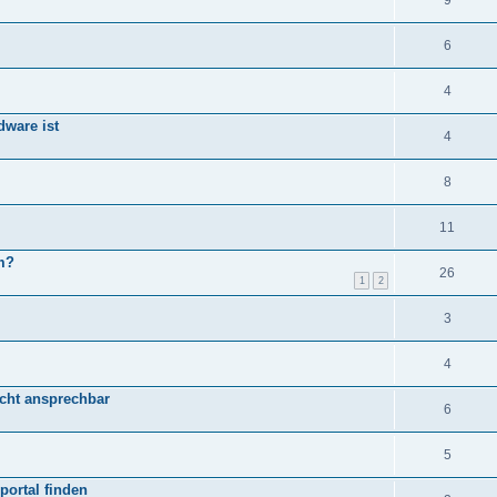
9
6
4
ware ist
4
8
11
m?
26
1
2
3
4
nicht ansprechbar
6
5
portal finden