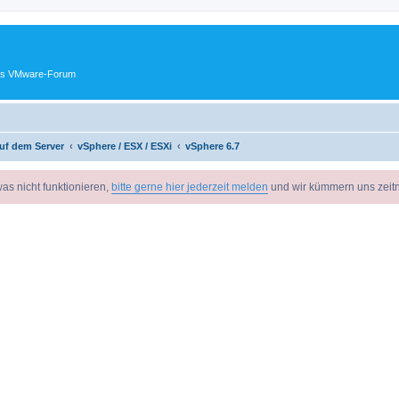
ches VMware-Forum
uf dem Server
vSphere / ESX / ESXi
vSphere 6.7
as nicht funktionieren,
bitte gerne hier jederzeit melden
und wir kümmern uns zeit