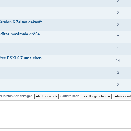
2
2
ersion 6 Zeiten gekauft
2
rstütze maximale größe.
7
1
free ESXi 6.7 umziehen
14
3
2
 letzten Zeit anzeigen:
Sortiere nach