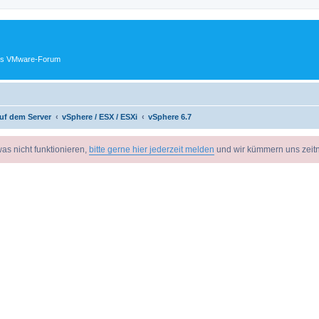
ches VMware-Forum
uf dem Server
vSphere / ESX / ESXi
vSphere 6.7
as nicht funktionieren,
bitte gerne hier jederzeit melden
und wir kümmern uns zeit