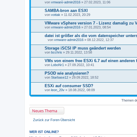
von
n
vmware-admin2016
» 27.02.2023, 11:06
h
a
SAMBA-bron aan ESXI
n
von
vottak
» 11.02.2023, 20:29
g
VMware vSphere version 7 - Lizenz damalig zu V
von
vmware-admin2016
» 27.01.2023, 08:54
datei ist größer als die vom datenspeicher unte
von
vmware-admin2016
» 08.12.2022, 12:37
D
a
Storage iSCSI IP muss geändert werden
t
von
bcchris
» 29.11.2022, 13:58
e
i
VMs von einem free ESXi 6.7 auf einen anderen 
a
von
n
LoboNr1
» 27.09.2022, 10:41
h
a
PSOD wie analysieren?
n
von
Starbase12
» 29.09.2022, 18:52
g
ESXi auf consumer SSD?
von
leon_20v
» 18.08.2022, 08:09
Themen der
Neues Thema
Zurück zur Foren-Übersicht
WER IST ONLINE?