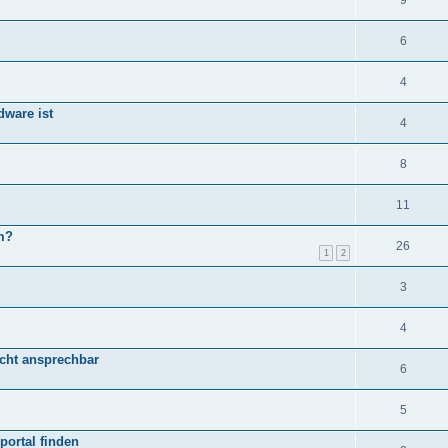
9
6
4
ware ist
4
8
11
m?
26
1
2
3
4
nicht ansprechbar
6
5
portal finden