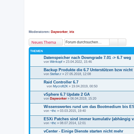
Moderatoren:
Dayworker
,
irix
Neues Thema
THEMEN
Datenspeicher nach Downgrade 7.01 -> 6.7 weg
von
Wirrkopf
» 23.04.2022, 15:46
Backup Produkte die 6.7 Unterstützen bzw nicht
von
Stefan.r
» 27.05.2018, 12:08
Raid Controller 6.7
von
Mycroft2K
» 19.04.2019, 00:50
D
a
vSphere 6.7 Update 2 GA
t
von
Dayworker
» 06.04.2019, 15:20
e
i
Wissenswertes rund um das Bootmedium bis ES
a
von
n
~thc
» 03.03.2015, 19:40
h
a
ESXi Patches sind immer kumulativ (abhängig v. 
n
von
~thc
» 08.07.2014, 12:01
g
vCenter - Einige Dienste starten nicht mehr