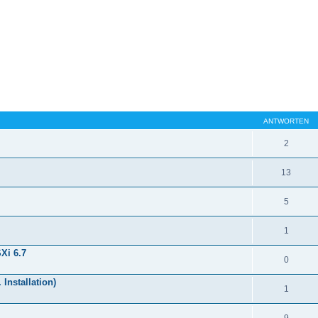
ANTWORTEN
2
13
5
1
Xi 6.7
0
Installation)
1