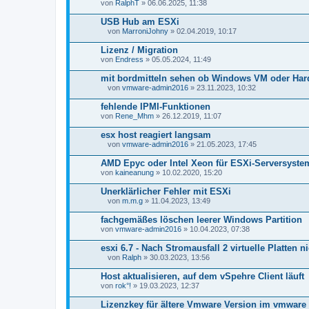
von
RalphT
» 06.06.2025, 11:38
USB Hub am ESXi
von
MarroniJohny
» 02.04.2019, 10:17
D
a
Lizenz / Migration
t
von
Endress
» 05.05.2024, 11:49
e
i
mit bordmitteln sehen ob Windows VM oder Hard
a
n
von
vmware-admin2016
» 23.11.2023, 10:32
D
h
a
a
fehlende IPMI-Funktionen
t
n
von
Rene_Mhm
» 26.12.2019, 11:07
e
g
i
esx host reagiert langsam
a
n
von
vmware-admin2016
» 21.05.2023, 17:45
D
h
a
a
AMD Epyc oder Intel Xeon für ESXi-Serversyste
t
n
von
kaineanung
» 10.02.2020, 15:20
e
g
i
Unerklärlicher Fehler mit ESXi
a
n
von
m.m.g
» 11.04.2023, 13:49
D
h
a
a
fachgemäßes löschen leerer Windows Partition
t
n
von
vmware-admin2016
» 10.04.2023, 07:38
e
g
i
esxi 6.7 - Nach Stromausfall 2 virtuelle Platten 
a
n
von
Ralph
» 30.03.2023, 13:56
D
h
a
a
Host aktualisieren, auf dem vSpehre Client läuft
t
n
von
rok°!
» 19.03.2023, 12:37
e
g
i
Lizenzkey für ältere Vmware Version im vmware 
a