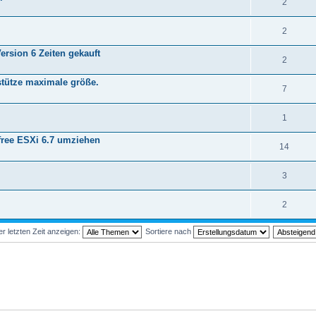
2
2
ersion 6 Zeiten gekauft
2
rstütze maximale größe.
7
1
free ESXi 6.7 umziehen
14
3
2
 letzten Zeit anzeigen:
Sortiere nach